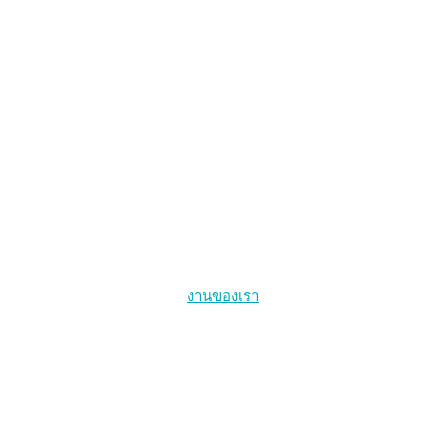
งานของเรา
การให้บริการสุขภาพที่นำโดยกลุ่มประชากรหลัก
สุขภาพคนข้ามเพศ
การรักษาเอชไอวีให้หายขาดและการติดเชื้อเอชไอวีระยะเฉียบพลั