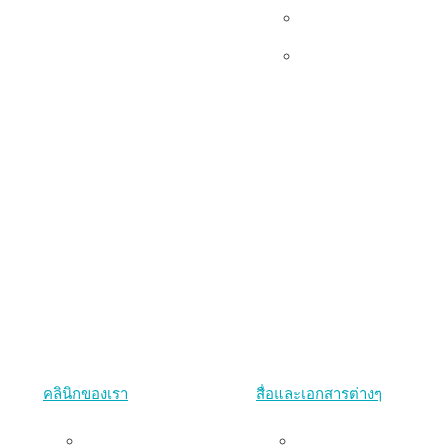
เอกสาร
Udom’s Lens
คลินิกของเรา
สื่อและเอกสารต่างๆ
คลินิกพริบตา
งานนำเสนอ