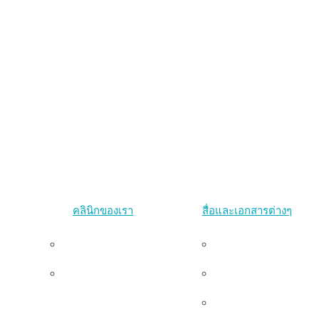
คลินิกของเรา
สื่อและเอกสารต่างๆ
คลินิกพริบตา
งานนำเสนอ
คลินิกแทนเจอรีน
งานตีพิมพ์
น
แกลเลอรี