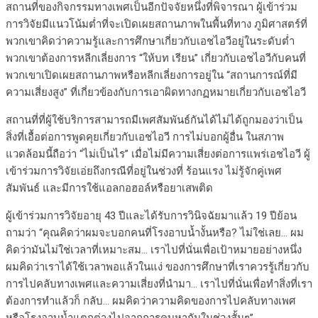
สถานที่ของกิจกรรมทางเพศเป็นอีกปัจจัยหนึ่งที่พิจารณา ผู้เข้าร่วม
การวิจัยมีแนวโน้มต่ำที่จะเปิดเผยสถานภาพในพื้นที่ทาง ภูมิศาสตร์ที่
พวกเขาคิดว่าความรู้และการศึกษาเกี่ยวกับเอชไอวีอยู่ในระดับต่ำ
พวกเขาต้องการหลีกเลี่ยงการ “ให้บท เรียน” เกี่ยวกับเอชไอวีกับคนที่
พวกเขาเปิดเผยสถานภาพหรือหลีกเลี่ยงการอยู่ใน “สถานการณ์ที่มี
ความเสี่ยงสูง” ที่เกี่ยวข้องกับการเอาผิดทางกฏหมายเกี่ยวกับเอชไอวี
สถานที่ที่ผู้ใช้บริการสามารถมีเพศสัมพันธ์กันได้ไม่ได้ถูกมองว่าเป็น
สิ่งที่เอื้อต่อการพูดคุยเกี่ยวกับเอชไอวี การไม่บอกผู้อื่น ในสภาพ
แวดล้อมนี้ถือว่า “ไม่เป็นไร” เมื่อไม่มีความเสี่ยงต่อการแพร่เอชไอวี ผู้
เข้าร่วมการวิจัยเอ่ยถึงกรณีที่อยู่ในช่วงที่ ร้อนแรง ไม่รู้จักคู่เพศ
สัมพันธ์ และมีการใช้แอลกอฮอล์หรือยาเสพติด
ผู้เข้าร่วมการวิจัยอายุ 43 ปีและได้รับการวินิจฉัยมาแล้ว 19 ปีย้อน
ถามว่า “คุณคิดว่าผมจะบอกคนที่โรงอาบน้ำงั้นหรือ? ไม่ใช่เลย… ผม
คิดว่ามันไม่ใช่เวลาที่เหมาะสม… เราไปที่นั่นเพื่อเป้าหมายอย่างหนึ่ง
ผมคิดว่าเราได้ใช้เวลาพอแล้วในแง่ ของการศึกษาที่เราควรรู้เกี่ยวกับ
การไปคลับทางเพศและความเสี่ยงที่นำมา… เราไปที่นั่นเพื่อทำสิ่งที่เรา
ต้องการทำแล้วก็ กลับ… ผมคิดว่าความคิดของการไปคลับทางเพศ