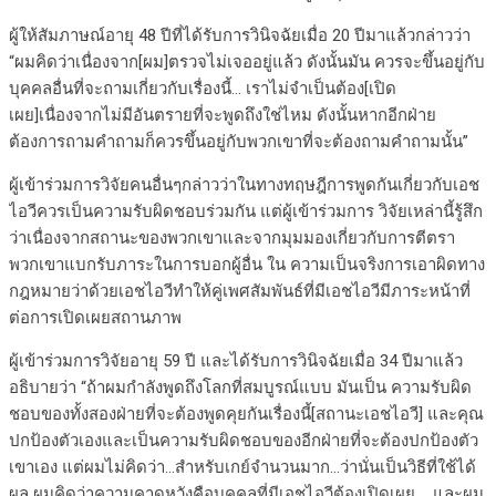
ผู้ให้สัมภาษณ์อายุ 48 ปีที่ได้รับการวินิจฉัยเมื่อ 20 ปีมาแล้วกล่าวว่า
“ผมคิดว่าเนื่องจาก[ผม]ตรวจไม่เจออยู่แล้ว ดังนั้นมัน ควรจะขึ้นอยู่กับ
บุคคลอื่นที่จะถามเกี่ยวกับเรื่องนี้… เราไม่จำเป็นต้อง[เปิด
เผย]เนื่องจากไม่มีอันตรายที่จะพูดถึงใช่ไหม ดังนั้นหากอีกฝ่าย
ต้องการถามคำถามก็ควรขึ้นอยู่กับพวกเขาที่จะต้องถามคำถามนั้น”
ผู้เข้าร่วมการวิจัยคนอื่นๆกล่าวว่าในทางทฤษฎีการพูดกันเกี่ยวกับเอช
ไอวีควรเป็นความรับผิดชอบร่วมกัน แต่ผู้เข้าร่วมการ วิจัยเหล่านี้รู้สึก
ว่าเนื่องจากสถานะของพวกเขาและจากมุมมองเกี่ยวกับการตีตรา
พวกเขาแบกรับภาระในการบอกผู้อื่น ใน ความเป็นจริงการเอาผิดทาง
กฎหมายว่าด้วยเอชไอวีทำให้คู่เพศสัมพันธ์ที่มีเอชไอวีมีภาระหน้าที่
ต่อการเปิดเผยสถานภาพ
ผู้เข้าร่วมการวิจัยอายุ 59 ปี และได้รับการวินิจฉัยเมื่อ 34 ปีมาแล้ว
อธิบายว่า “ถ้าผมกำลังพูดถึงโลกที่สมบูรณ์แบบ มันเป็น ความรับผิด
ชอบของทั้งสองฝ่ายที่จะต้องพูดคุยกันเรื่องนี้[สถานะเอชไอวี] และคุณ
ปกป้องตัวเองและเป็นความรับผิดชอบของอีกฝ่ายที่จะต้องปกป้องตัว
เขาเอง แต่ผมไม่คิดว่า…สำหรับเกย์จำนวนมาก…ว่านั่นเป็นวิธีที่ใช้ได้
ผล ผมคิดว่าความคาดหวังคือบุคคลที่มีเอชไอวีต้องเปิดเผย…. และผม