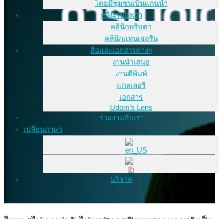
โดยมีชุมชนเป็นแกนนำ
คลินิกของเรา
คลินิกพริบตา
คลินิกแทนเจอรีน
สื่อและเอกสารต่างๆ
งานนำเสนอ
งานตีพิมพ์
แกลเลอรี
เอกสาร
Udom’s Lens
ร่วมงานกับเรา
เปลี่ยนภาษา
บริจาค