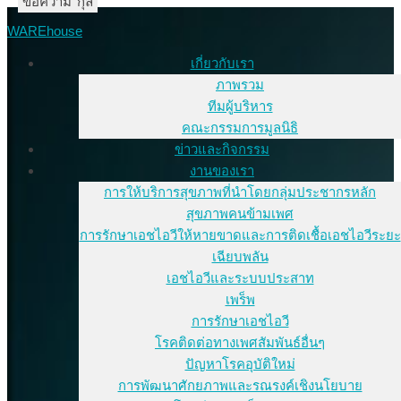
ชื่อ-นามสกุล
อีเมล
ข้อความ
WAREhouse
เกี่ยวกับเรา
ภาพรวม
ทีมผู้บริหาร
คณะกรรมการมูลนิธิ
ข่าวและกิจกรรม
งานของเรา
การให้บริการสุขภาพที่นำโดยกลุ่มประชากรหลัก
สุขภาพคนข้ามเพศ
การรักษาเอชไอวีให้หายขาดและการติดเชื้อเอชไอวีระยะ
เฉียบพลัน
เอชไอวีและระบบประสาท
เพร็พ
การรักษาเอชไอวี
โรคติดต่อทางเพศสัมพันธ์อื่นๆ
ปัญหาโรคอุบัติใหม่
การพัฒนาศักยภาพและรณรงค์เชิงนโยบาย