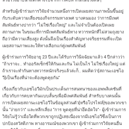
หรือโรงอาบน้ำแตกต่างไปจากการคบหากันในช่วงสั้นๆ”
สำหรับผู้เข้าร่วมการวิจัยจำนวนหนึ่งการเปิดเผยสถานภาพน้ันขึ้นอยู่
กับระดับความเสี่ยงของกิจกรรมทางเพศ บางคนมอง ว่าการมีเพศ
สัมพันธ์ทางปากว่า “ไม่ใช่เรื่องใหญ่” และไม่จำเป็นต้องเปิดเผย
สถานภาพ ในขณะที่การมีเพศสัมพันธ์ทาง ทวารหนักที่ไม่สวมถุงยาง
ถือว่ามีความเสี่ยงสูง ดังนั้นจึงเป็นเรื่องสำคัญทางจริยธรรมที่จะเปิด
เผยสถานภาพและให้ทางเลือกแก่คู่เพศสัมพันธ์
ผู้เข้าร่วมการวิจัยอายุ 23 ปีและได้รับการวินิจฉัยมาแล้ว 4 ปีกล่าวว่า
“ถ้าเราจะ… ทำออรัลเซ็กซ์ให้กันและกัน ไม่เป็นไร ไม่ใช่เรื่องใหญ่ แต่
ถ้าเราจะทำกันทางทวารหนักจริงๆแล้วล่ะก็… ผมคิดว่า[สถานะเอชไอ
วี]เป็นเรื่องที่น่าจะต้องพูดคุยกัน”
เรื่องเกี่ยวกับเอชไอวีมักเป็นประเด็นการสนทนาของแอพพลิเคชันที่
เกี่ยวกับการคบหากันแบบสั้นๆเพื่อมีเพศสัมพันธ์ สำหรับบางคนนั้น
การเปิดเผยสถานะเอชไอวีในข้อมูลส่วนตัว[หรือโปรไฟล์]ของพวกเขา
นั้น “ง่ายกว่า” และหลีกเลี่ยง “การ พูดคุยที่น่าอึดอัดใจ”- ผู้เข้าร่วมการ
วิจัยไม่รู้ว่าเมื่อใดที่พวกเขาถูกปฏิเสธเนื่องจากมีเอชไอวีซึ่งเป็นการ
ปกป้องสวัสดิภาพ ทางอารมณ์ของพวกเขา ผู้เข้าร่วมการวิจัยคนอื่น