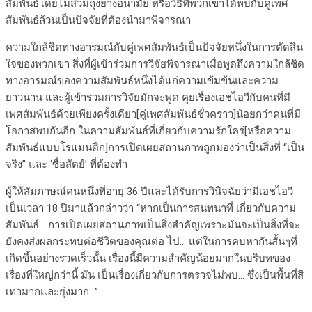
สัมพันธ์โดยไม่สวมถุงยางอนามัย หรือวิธีที่พวกเขาได้พบกับคู่เพศ
สัมพันธ์ล้วนเป็นปัจจัยที่ต้องนำมาพิจารณา
ความใกล้ชิดทางอารมณ์กับคู่เพศสัมพันธ์เป็นปัจจัยหนึ่งในการตัดสิน
ใจของพวกเขา สิ่งที่ผู้เข้าร่วมการวิจัยพิจารณาเมื่อพูดถึงความใกล้ชิด
ทางอารมณ์ของความสัมพันธ์หนึ่งได้แก่ความเข้มข้นและความ
ยาวนาน และผู้เข้าร่วมการวิจัยมักจะพูด คุยเรื่องเอชไอวีกับคนที่มี
เพศสัมพันธ์ด้วยเพียงครั้งเดียว[คู่เพศสัมพันธ์ชั่วคราว]น้อยกว่าคนที่มี
โอกาสพบกันอีก ในความสัมพันธ์ที่เกี่ยวกับความรักใคร่[หรือความ
สัมพันธ์แบบโรแมนติก]การเปิดเผยสถานภาพถูกมองว่าเป็นสิ่งที่ “เป็น
จริง” และ ‘ซื่อสัตย์’ ที่ต้องทำ
ผู้ให้สัมภาษณ์คนหนึ่งที่อายุ 36 ปีและได้รับการวินิจฉัยว่ามีเอชไอวี
เป็นเวลา 18 ปีมาแล้วกล่าวว่า “หากเป็นการสนทนาที่ เกี่ยวกับความ
สัมพันธ์… การเปิดเผยสถานภาพเป็นสิ่งสำคัญเพราะมันจะเป็นสิ่งที่จะ
ยังคงส่งผลกระทบต่อชีวิตของคุณต่อ ไป… แต่ในการคบหากันสั้นๆที่
เกิดขึ้นอย่างรวดเร็วนั้น เรื่องนี้มีความสำคัญน้อยมากในบริบทของ
เรื่องที่ใหญ่กว่านี้ มัน เป็นเรื่องเกี่ยวกับการตรวจไม่พบ… ซึ่งเป็นพื้นที่สี
เทามากและยุ่งมาก…”