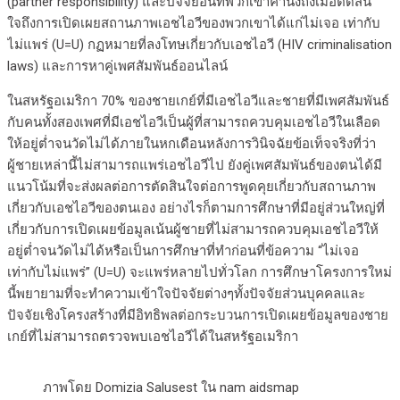
(partner responsibility) และปัจจัยอื่นที่พวกเขาคำนึงถึงเมื่อตัดสิน
ใจถึงการเปิดเผยสถานภาพเอชไอวีของพวกเขาได้แก่ไม่เจอ เท่ากับ
ไม่แพร่ (U=U) กฏหมายที่ลงโทษเกี่ยวกับเอชไอวี (HIV criminalisation
laws) และการหาคู่เพศสัมพันธ์ออนไลน์
ในสหรัฐอเมริกา 70% ของชายเกย์ที่มีเอชไอวีและชายที่มีเพศสัมพันธ์
กับคนทั้งสองเพศที่มีเอชไอวีเป็นผู้ที่สามารถควบคุมเอชไอวีในเลือด
ให้อยู่ต่ำจนวัดไม่ได้ภายในหกเดือนหลังการวินิจฉัยข้อเท็จจริงที่ว่า
ผู้ชายเหล่านี้ไม่สามารถแพร่เอชไอวีไป ยังคู่เพศสัมพันธ์ของตนได้มี
แนวโน้มที่จะส่งผลต่อการตัดสินใจต่อการพูดคุยเกี่ยวกับสถานภาพ
เกี่ยวกับเอชไอวีของตนเอง อย่างไรก็ตามการศึกษาที่มีอยู่ส่วนใหญ่ที่
เกี่ยวกับการเปิดเผยข้อมูลเน้นผู้ชายที่ไม่สามารถควบคุมเอชไอวีให้
อยู่ต่ำจนวัดไม่ได้หรือเป็นการศึกษาที่ทำก่อนที่ข้อความ “ไม่เจอ
เท่ากับไม่แพร่” (U=U) จะแพร่หลายไปทั่วโลก การศึกษาโครงการใหม่
นี้พยายามที่จะทำความเข้าใจปัจจัยต่างๆทั้งปัจจัยส่วนบุคคลและ
ปัจจัยเชิงโครงสร้างที่มีอิทธิพลต่อกระบวนการเปิดเผยข้อมูลของชาย
เกย์ที่ไม่สามารถตรวจพบเอชไอวีได้ในสหรัฐอเมริกา
ภาพโดย Domizia Salusest ใน nam aidsmap