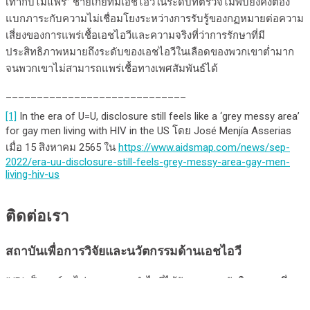
เท่ากับไม่แพร่” ชายเกย์ที่มีเอชไอวีในระดับที่ตรวจไม่พบยังคงต้อง
แบกภาระกับความไม่เชื่อมโยงระหว่างการรับรู้ของกฏหมายต่อความ
เสี่ยงของการแพร่เชื้อเอชไอวีและความจริงที่ว่าการรักษาที่มี
ประสิทธิภาพหมายถึงระดับของเอชไอวีในเลือดของพวกเขาต่ำมาก
จนพวกเขาไม่สามารถแพร่เชื้อทางเพศสัมพันธ์ได้
_____________________________
[1]
In the era of U=U, disclosure still feels like a ‘grey messy area’
for gay men living with HIV in the US โดย José Menjía Asserias
เมื่อ 15 สิงหาคม 2565 ใน
https://www.aidsmap.com/news/sep-
2022/era-uu-disclosure-still-feels-grey-messy-area-gay-men-
living-hiv-us
ติดต่อเรา
สถาบันเพื่อการวิจัยและนวัตกรรมด้านเอชไอวี
IHRI เป็นองค์กรไม่แสวงหาผลกำไรที่ได้รับการยอมรับในผลงานซึ่ง
รวมถึงการวิจัยทางคลินิกและการปฏิบัติงานการระดมนโยบายและ