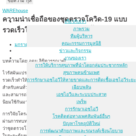
ชื่อ-นามสกุล
อีเมล
ข้อความ
WAREhouse
ความน่าเชื่อถือของชุดตรวจโควิด-19 แบบ
เกี่ยวกับเรา
ภาพรวม
รวดเร็วในช่วงต้นของการติดเชื้อ
ทีมผู้บริหาร
คณะกรรมการมูลนิธิ
มกราคม 19, 2022
ข่าวและกิจกรรม
งานของเรา
บทความโดย อุดม ลิขิตวรรณวุฒิ
การให้บริการสุขภาพที่นำโดยกลุ่มประชากรหลัก
สุขภาพคนข้ามเพศ
ไวรัสผันแปรโอมะครอน (Omicron variant) ที่แพร่ระบาดได้อย่าง
การรักษาเอชไอวีให้หายขาดและการติดเชื้อเอชไอวีระยะ
รวดเร็วทำให้การตรวจการติดเชื้อที่แม่นยำและสะดวกในการใช้
เฉียบพลัน
สำหรับคนทั่วไปมีความสำคัญมาก ชุดตรวจโควิด-19 แบบรวดเร็ว
เอชไอวีและระบบประสาท
และสามารถใช้ได้เองที่บ้าน (at-home rapid antigent tests) จึงเป็นที่
เพร็พ
นิยมใช้กันมากขึ้น
การรักษาเอชไอวี
การวิจัยโครงการหนึ่งที่เพิ่งเผยแพร่ผลการวิจัยแบบ preprint ที่ยังไม่
โรคติดต่อทางเพศสัมพันธ์อื่นๆ
ผ่านการทบทวนโดยผู้เชี่ยวชาญของวงการ (หรือ peer review) แสดง
ปัญหาโรคอุบัติใหม่
ว่าชุดตรวจโควิด-19 แบบรวดเร็วอาจไม่สามารถตรวจพบการติดเชื้อ
การพัฒนาศักยภาพและรณรงค์เชิงนโยบาย
ในระยะต้นๆของการติดเชื้อก่อนที่จะเกิดการแพร่เชื้อให้ผู้อื่นต่อไปได้