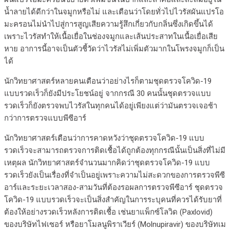
น้ำลายได้ดีกว่าในจมูกหรือไม่ และเตือนว่าโดยทั่วไปไวรัสผันแปรโอ
มะครอนไม่นำไปสู่การสูญเสียความรู้สึกเกี่ยวกับกลิ่นซึ่งเกิดขึ้นได้
เพราะไวรัสทำให้เนื้อเยื่อในช่องจมูกและเส้นประสาทในเนื้อเยื่อเสีย
หาย อาการนี้อาจเป็นตัวชี้วัดว่าไวรัสไม่เพิ่มตัวมากในโพรงจมูกก็เป็น
ได้
นักวิทยาศาสตร์หลายคนเตือนว่าอย่างไรก็ตามชุดตรวจโควิด-19
แบบรวดเร็วก็ยังมีประโยชน์อยู่ จากกรณี 30 คนนั้นชุดตรวจแบบ
รวดเร็วก็ยังตรวจพบไวรัสในทุกคนได้อยู่เพียงแต่ว่ามันตรวจเจอช้า
กว่าการตรวจแบบพีซีอาร์
นักวิทยาศาสตร์เตือนว่าการคาดหวังว่าชุดตรวจโควิด-19 แบบ
รวดเร็วจะสามารถตรวจการติดเชื้อได้ถูกต้องทุกกรณีนั้นเป็นสิ่งที่ไม่มี
เหตุผล นักวิทยาศาสตร์จำนวนมากคิดว่าชุดตรวจโควิด-19 แบบ
รวดเร็วยังเป็นเรื่องที่จำเป็นอยู่เพราะความไม่สะดวกของการตรวจพีซี
อาร์และระยะเวลาสอง-สามวันที่ต้องรอผลการตรวจพีซีอาร์ ชุดตรวจ
โควิด-19 แบบรวดเร็วจะเป็นสิ่งสำคัญในการระบุคนที่ควรได้รับยาที่
ต้องให้อย่างรวดเร็วหลังการติดเชื้อ เช่นยาแพ็กซ์โลวิด (Paxlovid)
ของบริษัทไฟเซอร์ หรือยาโมลนูพิราเวียร์ (Molnupiravir) ของบริษัทเม