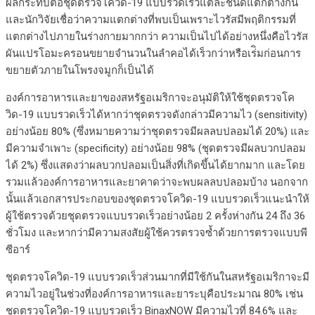
ผลกระทบต่อชุดตรวจโควิด-19 แบบรวดเร็วแต่ละชนิดแตกต่างกัน
และนักวิจัยเชื่อว่าความแตกต่างที่พบเป็นเพราะไวรัสมีพฤติกรรมที่
แตกต่างไปภายในร่างกายมากกว่า ความเป็นไปได้อย่างหนึ่งคือไวรัส
ผันแปรโอมะครอนขยายจำนวนในลำคอได้เร็วกว่าหรือเร่ิมก่อนการ
ขยายตัวภายในโพรงจมูกก็เป็นได้
องค์การอาหารและยาของสหรัฐอเมริกาจะอนุมัติให้ใช้ชุดตรวจโค
วิด-19 แบบรวดเร็วได้หากว่าชุดตรวจดังกล่าวมีความไว (sensitivity)
อย่างน้อย 80% (ซึ่งหมายความว่าชุดตรวจมีผลลบปลอมได้ 20%) และ
มีความจำเพาะ (specificity) อย่างน้อย 98% (ชุดตรวจมีผลบวกปลอม
ได้ 2%) ซึ่งแสดงว่าผลบวกปลอมเป็นสิ่งที่เกิดขึ้นได้ยากมาก และโดย
รวมแล้วองค์การอาหารและยาคาดว่าจะพบผลลบปลอมบ้าง นอกจาก
นั้นแล้วเอกสารประกอบของชุดตรวจโควิด-19 แบบรวดเร็วแนะนำให้
ผู้ใช้ตรวจด้วยชุดตรวจแบบรวดเร็วอย่างน้อย 2 ครั้งห่างกัน 24 ถึง 36
ชั่วโมง และหากว่ามีความสงสัยผู้ใช้ควรตรวจซ้ำด้วยการตรวจแบบพี
ซีอาร์
ชุดตรวจโควิด-19 แบบรวดเร็วส่วนมากที่มีใช้กันในสหรัฐอเมริกาจะมี
ความไวอยู่ในช่วงที่องค์การอาหารและยาระบุคือประมาณ 80% เช่น
ชุดตรวจโควิด-19 แบบรวดเร็ว BinaxNOW มีความไวที่ 84.6% และ