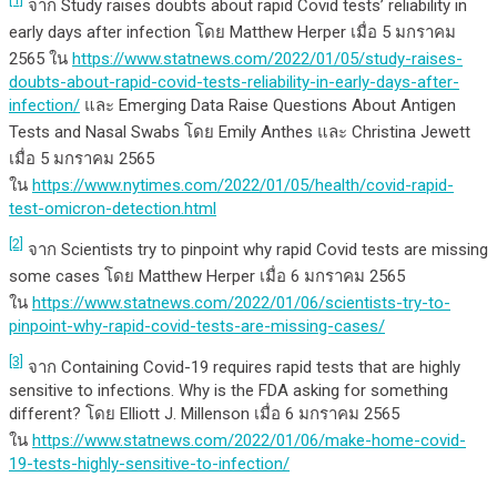
จาก Study raises doubts about rapid Covid tests’ reliability in
early days after infection โดย Matthew Herper เมื่อ 5 มกราคม
2565 ใน
https://www.statnews.com/2022/01/05/study-raises-
doubts-about-rapid-covid-tests-reliability-in-early-days-after-
infection/
และ Emerging Data Raise Questions About Antigen
Tests and Nasal Swabs โดย Emily Anthes และ Christina Jewett
เมื่อ 5 มกราคม 2565
ใน
https://www.nytimes.com/2022/01/05/health/covid-rapid-
test-omicron-detection.html
[2]
จาก Scientists try to pinpoint why rapid Covid tests are missing
some cases โดย Matthew Herper เมื่อ 6 มกราคม 2565
ใน
https://www.statnews.com/2022/01/06/scientists-try-to-
pinpoint-why-rapid-covid-tests-are-missing-cases/
[3]
จาก Containing Covid-19 requires rapid tests that are highly
sensitive to infections. Why is the FDA asking for something
different? โดย Elliott J. Millenson เมื่อ 6 มกราคม 2565
ใน
https://www.statnews.com/2022/01/06/make-home-covid-
19-tests-highly-sensitive-to-infection/