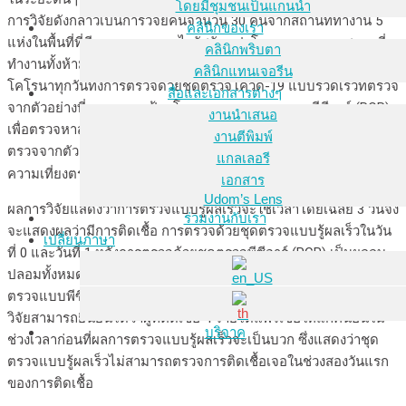
โดยมีชุมชนเป็นแกนนำ
การวิจัยดังกล่าวเป็นการวิจัยคนจำนวน 30 คนจากสถานที่ทำงาน 5
คลินิกของเรา
แห่งในพื้นที่ที่มีการระบาดของไวรัสผันแปรโอมะครอนมาก สถานที่
คลินิกพริบตา
ทำงานทั้งห้ามีนโยบายให้คนทำงานต้องตรวจการติดเชื้อไวรัส
คลินิกแทนเจอรีน
โคโรนาทุกวันทั้งการตรวจด้วยชุดตรวจโควิด-19 แบบรวดเร็วที่ตรวจ
สื่อและเอกสารต่างๆ
จากตัวอย่างที่มาจากการป้ายโพรงจมูก และการตรวจพีซีอาร์ (PCR)
งานนำเสนอ
เพื่อตรวจหาสารพันธุกรรมของไวรัส (polymerase chain reaction) ที่
งานตีพิมพ์
ตรวจจากตัวอย่างที่ป้ายจากน้ำลาย ซึ่งเป็นการตรวจที่เชื่อกันว่ามี
แกลเลอรี
[1]
ความเที่ยงตรงและไวัวางใจได้มากกว่าการตรวจแบบรู้ผลเร็ว
เอกสาร
Udom’s Lens
ผลการวิจัยแสดงว่าการตรวจแบบรู้ผลเร็วจะใช้เวลาโดยเฉลี่ย 3 วันจึง
ร่วมงานกับเรา
จะแสดงผลว่ามีการติดเชื้อ การตรวจด้วยชุดตรวจแบบรู้ผลเร็วในวัน
เปลี่ยนภาษา
ที่ 0 และวันที่ 1 หลังการตรวจด้วยชุดตรวจพีซีอาร์ (PCR) เป็นผลลบ
ปลอมทั้งหมด ถึงแม้ว่า 28 รายจาก 30 รายมีปริมาณท่ีวัดได้ด้วยการ
ตรวจแบบพีซีอาร์ที่สูงมากพอที่จะทำให้คนอื่นติดเชื้อได้ก็ตาม และนัก
วิจัยสามารถยืนยันได้ว่าผู้ที่ติดเชื้อ 4 รายได้แพร่เชื้อให้แก่คนอื่นใน
บริจาค
ช่วงเวลาก่อนที่ผลการตรวจแบบรู้ผลเร็วจะเป็นบวก ซึ่งแสดงว่าชุด
ตรวจแบบรู้ผลเร็วไม่สามารถตรวจการติดเชื้อเจอในช่วงสองวันแรก
ของการติดเชื้อ