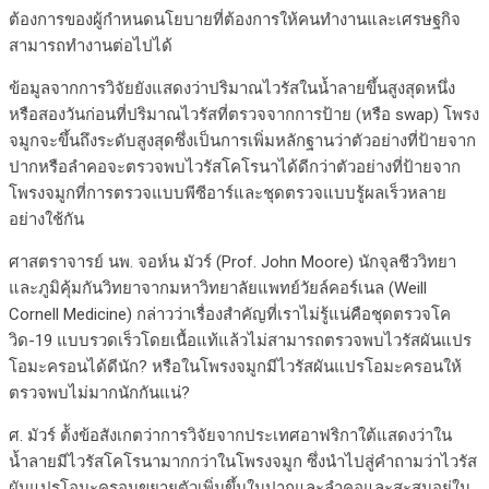
ต้องการของผู้กำหนดนโยบายที่ต้องการให้คนทำงานและเศรษฐกิจ
สามารถทำงานต่อไปได้
ข้อมูลจากการวิจัยยังแสดงว่าปริมาณไวรัสในน้ำลายขึ้นสูงสุดหนึ่ง
หรือสองวันก่อนที่ปริมาณไวรัสที่ตรวจจากการป้าย (หรือ swap) โพรง
จมูกจะขึ้นถึงระดับสูงสุดซึ่งเป็นการเพิ่มหลักฐานว่าตัวอย่างที่ป้ายจาก
ปากหรือลำคอจะตรวจพบไวรัสโคโรนาได้ดีกว่าตัวอย่างที่ป้ายจาก
โพรงจมูกที่การตรวจแบบพีซีอาร์และชุดตรวจแบบรู้ผลเร็วหลาย
อย่างใช้กัน
ศาสตราจารย์ นพ. จอห์น มัวร์ (Prof. John Moore) นักจุลชีววิทยา
และภูมิคุ้มกันวิทยาจากมหาวิทยาลัยแพทย์วัยล์คอร์เนล (Weill
Cornell Medicine) กล่าวว่าเรื่องสำคัญที่เราไม่รู้แน่คือชุดตรวจโค
วิด-19 แบบรวดเร็วโดยเนื้อแท้แล้วไม่สามารถตรวจพบไวรัสผันแปร
โอมะครอนได้ดีนัก? หรือในโพรงจมูกมีไวรัสผันแปรโอมะครอนให้
ตรวจพบไม่มากนักกันแน่?
ศ. มัวร์ ต้ังข้อสังเกตว่าการวิจัยจากประเทศอาฟริกาใต้แสดงว่าใน
น้ำลายมีไวรัสโคโรนามากกว่าในโพรงจมูก ซึ่งนำไปสู่คำถามว่าไวรัส
ผันแปรโอมะครอนขยายตัวเพิ่มขึ้นในปากและลำคอและสะสมอยู่ใน