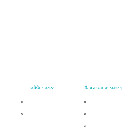
คลินิกของเรา
สื่อและเอกสารต่างๆ
คลินิกพริบตา
งานนำเสนอ
คลินิกแทนเจอรีน
งานตีพิมพ์
น
แกลเลอรี