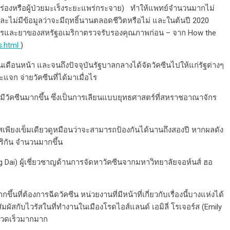
ันบกพร่องหรือผู้ป่วยมะเร็งระยะแพร่กระจาย) ทำให้แพทย์จำนวนมากไม่
อน และไม่มีข้อมูลว่าจะมีฤทธิ์นานตลอดชีวิตหรือไม่ และในต้นปี 2020
ค์การอาหารและยาของสหรัฐอเมริกาตรวจรับรองคุณภาพก่อน – จาก How the
s.html
)
ๆในเดือนหน้า และจนถึงปัจจุบันรัฐบาลกลางได้จัดวัคซีนไปให้แก่รัฐต่างๆ
แจก จ่ายวัคซีนที่ได้มาเมื่อไร
จะมีวัคซีนมากขึ้น ซึ่งเป็นการเลียนแบบยุทธศาสตร์ที่สหราชอาณาจักร
สเพียงเข็มเดียวดูหมือนว่าจะสามารถป้องกันได้นานถึงสองปี หากผลดัง
มริกัน จำนวนมากขึ้น
ng Dai) ผู้เชี่ยวชาญด้านการจัดหาวัคซีนจากมหาวิทยาลัยจอห์นส์ ฮอ
นที่ต้องการฉีดวัคซีน หน่วยงานที่มีหน้าที่เกี่ยวกับเรื่องนี้บางแห่งได้
ัมผัสกับไวรัสในที่ทำงานในเมืองโรดไอส์แลนด์ เอมิลี่ โรเจอร์ส (Emily
รวดเร็วมากมาก