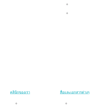
เอกสาร
Udom’s Lens
คลินิกของเรา
สื่อและเอกสารต่างๆ
คลินิกพริบตา
งานนำเสนอ