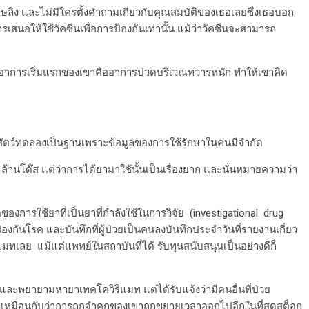
ีดาษลิง และไม่มีใครตั้งคำถามเกี่ยวกับคุณสมบัติของเธอเลยซึ่งเธอบอก
ารเสนอให้ใช้วัคซีนเพื่อการป้องกันเท่านั้น แม้ว่าวัคซีนจะสามารถ
ว ซึ่งอาการเริ่มแรกของเขาคืออาการปวดบริเวณทวารหนัก ทำให้เขาคิด
นสัตว์ทดลองเป็นฐานเพราะข้อมูลของการใช้รักษาในคนมีจำกัด
7 ล้านโด๊ส แต่ว่าการได้ยามาใช้นั้นเป็นเรื่องยาก และนั่นหมายความว่า
องการใช้ยาที่เป็นยาที่กำลังใช้ในการวิจัย (investigational drug
ป้องกันโรค และบันทึกที่ผู้ป่วยเป็นคนลงบันทึกประจำวันที่รายงานเกี่ยว
เลย แม้แต่แพทย์ในสถาบันที่ได้ รับทุนสนับสนุนเป็นอย่างดีก็
และพยายามหายาเทคโควิริแมท แต่ได้รับแจ้งว่ามีคนอื่นที่ป่วย
่าเหมือนกับว่าการถูกจำคุกของเขาถูกขยายเวลาออกไปอีกในที่สุดสต็อก