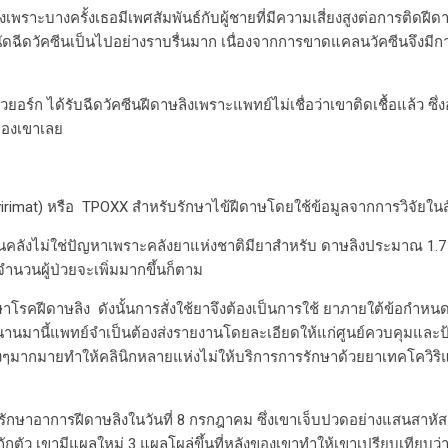
ิงเพราะบางครั้งเธอมีเพศสัมพันธ์กับผู้ชายที่มีความเสี่ยงสูงต่อการติดฝ
การนัดฉีดวัคซีนเป็นไปอย่างราบรื่นมาก เนื่องจากการขาดแคลนวัคซีนจึงมีก
ิวยอร์ก ได้รับฉีดวัคซีนฝีดาษลิงเพราะแพทย์ไม่เชื่อว่าเขาติดเชื้อแล้
ยของเขาเลย
irimat) หรือ TPOXX สำหรับรักษาไข้ฝีดาษโดยใช้ข้อมูลจากการวิจัยใ
ีอยู่ในคลังไม่ใช่ปัญหาเพราะคลังยาแห่งชาติมียาสำหรับ ดาษลิงประมาณ 1.
จำนวนผู้ป่วยจะเพิ่มมากขึ้นก็ตาม
าโรคฝีดาษลิง ดังนั้นการสั่งใช้ยาจึงต้องเป็นการใช้ ยาภายใต้ข้อกำหนดข
มื่อไม่นานมานี้แพทย์จำเป็นต้องส่งรายงานโดยละเอียดให้แก่ศูนย์ควบคุมและ
มากมายทำให้คลินิกหลายแห่งไม่ให้บริการการรักษาด้วยยาเทคโควิริแมท
ารรักษาอาการฝีดาษลิงในวันที่ 8 กรกฎาคม ซึ่งเขาเจ็บปวดอย่างแสนสาหัส
ตัว เขามีแผลใหม่ 3 แผลโผล่ขึ้นที่หลังของเขาทำให้เขาเปรียบเทียบว