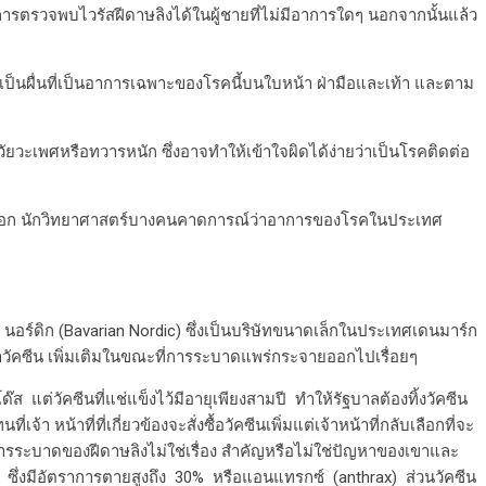
การตรวจพบไวรัสฝีดาษลิงได้ในผู้ชายที่ไม่มีอาการใดๆ นอกจากนั้นแล้ว
วยเป็นผื่นที่เป็นอาการเฉพาะของโรคนี้บนใบหน้า ฝ่ามือและเท้า และตาม
ยวะเพศหรือทวารหนัก ซึ่งอาจทำให้เข้าใจผิดได้ง่ายว่าเป็นโรคติดต่อ
ดออก นักวิทยาศาสตร์บางคนคาดการณ์ว่าอาการของโรคในประเทศ
นอร์ดิก (Bavarian Nordic) ซึ่งเป็นบริษัทขนาดเล็กในประเทศเดนมาร์ก
าวัคซีน เพิ่มเติมในขณะที่การระบาดแพร่กระจายออกไปเรื่อยๆ
๊ส แต่วัคซีนที่แช่แข็งไว้มีอายุเพียงสามปี ทำให้รัฐบาลต้องทิ้งวัคซีน
น้าที่ที่เกี่ยวข้องจะสั่งซื้อวัคซีนเพิ่มแต่เจ้าหน้าที่กลับเลือกที่จะ
่าการระบาดของฝีดาษลิงไม่ใช่เรื่อง สำคัญหรือไม่ใช่ปัญหาของเขาและ
 ซึ่งมีอัตราการตายสูงถึง 30% หรือแอนแทรกซ์ (anthrax) ส่วนวัคซีน