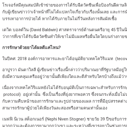
โรเจอร์สมีคุณสมบัติเข้าข่ายของการได้รับฉีดวัคซีนเพื่อป้องกันฝีดาษล
กับผู้เขียนข่าวว่าเจ้าหน้าที่ไม่ได้แปลกใจเกี่ยวกับเรื่องนั้นเลย และ
บรรเทาอาการป่วยได้ หากได้รับภายในไม่กี่วันหลังการสัมผัสเชื้อ
เดวิด บอลด์วิน (David Baldwin) ศาสตราจารย์ด้านดนตรีอายุ 45 ปีในน
ว่าการที่เขาได้รับฉีดวัคซีนทำให้เขาไม่มีแผลหรือผื่นใดใดบนร่างกา
การรักษาด้วยยาได้ผลดีแค่ไหน?
ในปีคศ. 2018 องค์การอาหารและยาได้อนุมัติยาเทคโควิริแมท (tecov
อาปูรวา มันดาวิลลี ผู้เขียนข่าวเรื่องนี้กล่าวว่าปริมาณยาที่รัฐบาลม
ยังมีความคลุมเครืออยู่ว่ายานั้นดีเพียงใดและดีสำหรับใครบ้างถึงแม้ว่า
เนื่องจากเทคโควิริแมทยังไม่ได้รับอนุมัติเป็นการเฉพาะสำหรับการรักษ
protocol) อยู่เท่านั้น ซึ่งเป็นเรื่องที่ยุ่งยากพอควร ซึ่งจนกระทั่งเ
กับความคืบหน้าของการรักษาและรูปถ่ายของแผล การที่มีอุปสรรคต่างๆ
สามารถรักษาผู้ป่วยได้เพียงวันละสองหรือสามคนเท่านั้นเอง
เนฟฟิ นิเวน สต็อกเนอร์ (Nephi Niven Stogner) ชายวัย 39 ปีขอรับก
มากกว่าและต้องการยามากกว่าเขา และระหว่างที่เขารอยาในช่วงการกัก