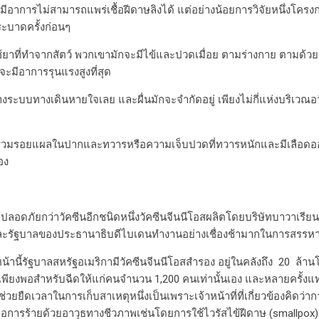
อาการไม่สามารถแพร่เชื้อฝีดาษลิงได้ แต่อย่างน้อยการวิจัยหนึ่งโครง
ะบาดครั้งก่อนๆ
ือใช้ยาที่ทำจากสัตว์ พวกเขามักจะมีไข้และปวดเมื่อย ตามร่างกาย ตามด้
่จะมีอาการรุนแรงสูงที่สุด
บบทางเดินหายใจเลย และผื่นมักจะจำกัดอยู่ เพียงไม่กี่แห่งบริเวณอวั
ให้รวมรอยแผลในปากและทวารหรือความเจ็บปวดที่ทวารหนักและมีเลือ
อง
ปลอดภัยกว่าวัคซีนอีกชนิดหนึ่งวัคซีนจีนนีโอสผลิตโดยบริษัทบาวาเรียน 
ากแและรัฐบาลของประธานาธิบดีไบเดนทำงานอย่างเชื่องช้ามากในการสรรห
น้านี้รัฐบาลสหรัฐอเมริกามีวัคซีนจีนนีโอสสำรอง อยู่ในคลังถึง 20 ล้านโด
พอสำหรับฉีดให้แก่คนจำนวน 1,200 คนเท่านั้นเอง และหลายครั้งแทนที่เจ้า ห
่วยยืดเวลาในการเก็บสาเหตุหนึ่งเป็นเพราะเจ้าหน้าที่ที่เกี่ยวข้องคิดว
่อการร้ายด้วยอาวุธทางชีวภาพเช่นโดยการใช้ไวรัสไข้ฝีดาษ (smallpox)