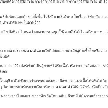
่องนี้คือไวรัสฝีดาษลิงต่างจากไวรัสโคโรนาเพราะไวรัสฝีดาษลิงเป็นไวรั
พที่ซับซ้อนและท้าทายยิ่งขึ้น ไวรัสฝีดาษลิงยังคงเป็นเรื่องปริศนาในบางแ
วในประเทศต่างๆ ในอาฟริกา
งเพื่อที่จะกำหนดว่าจะสามารถหยุดยั้งฝีดาษลิงได้เร็วแค่ไหน – หากว่
กระจายผ่านละอองทางเดินหายใจที่ปล่อยออกมาเมื่อผู้ติดเชื้อไอหรือจา
ทั้งหมด
กกว่า 99 เปอร์เซ็นต์เป็นผู้ชายที่ได้รับเชื้อไวรัสจากการสัมผัสอย่างส
 2565
สุจิ แต่ไม่ชัดเจนว่าสารคัดหลั่งเหล่านี้สามารถแพร่เชื้อได้หรือไม่ โ
ารูปแบบการแพร่กระจายในเครือข่ายทางเพศทำให้นักวิจัยข้องใจเกี่ยวกับเร
แพร่กระจายไปยังประชากรที่เหลือโดยเฉลี่ยแล้วคนไม่มีความเสี่ยงจากการต