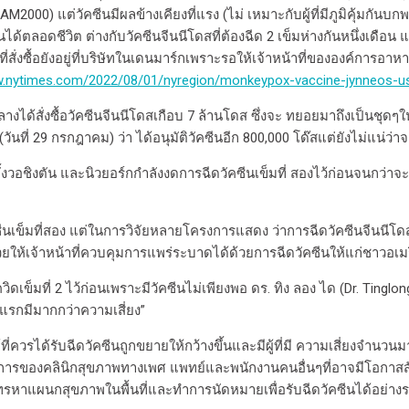
AM2000) แต่วัคซีนมีผลข้างเคียงที่แรง (ไม่ เหมาะกับผู้ที่มีภูมิคุ้มก
งกันได้ตลอดชีวิต ต่างกับวัคซีนจีนนีโดสที่ต้องฉีด 2 เข็มห่างกันหนึ่งเดื
คซีนที่สั่งซื้อยังอยู่ที่บริษัทในเดนมาร์กเพราะรอให้เจ้าหน้าที่ขององ
w.nytimes.com/2022/08/01/nyregion/monkeypox-vaccine-jynneos-u
กลางได้สั่งซื้อวัคซีนจีนนีโดสเกือบ 7 ล้านโดส ซึ่งจะ ทยอยมาถึงเป็นชุด
ี่ 29 กรกฎาคม) ว่า ได้อนุมัติวัคซีนอีก 800,000 โด๊สแต่ยังไม่แน่ว่าจะ
ั้งวอชิงตัน และนิวยอร์กกำลังงดการฉีดวัคซีนเข็มที่ สองไว้ก่อนจนกว่า
ีนเข็มที่สอง แต่ในการวิจัยหลายโครงการแสดง ว่าการฉีดวัคซีนจีนนีโด
จช่วยให้เจ้าหน้าที่ควบคุมการแพร่ระบาดได้ด้วยการฉีดวัคซีนให้แก่ชาวอเ
ข็มที่ 2 ไว้ก่อนเพราะมีวัคซีนไม่เพียงพอ ดร. ทิง ลอง ได (Dr. Tinglo
แรกมีมากกว่าความเสี่ยง”
วรได้รับฉีดวัคซีนถูกขยายให้กว้างขึ้นและมีผู้ที่มี ความเสี่ยงจำนวนมากขึ้
้ใช้บริการของคลินิกสุขภาพทางเพศ แพทย์และพนักงานคนอื่นๆที่อาจมีโอกาสส
ทรหาแผนกสุขภาพในพื้นที่และทำการนัดหมายเพื่อรับฉีดวัคซีนได้อย่าง