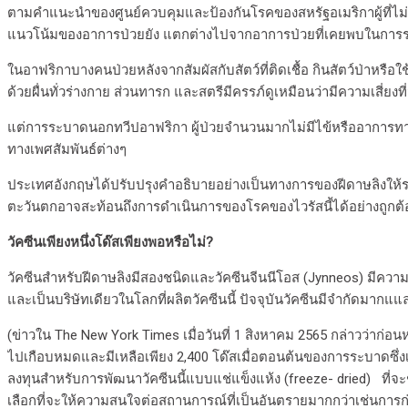
ตามคำแนะนำของศูนย์ควบคุมและป้องกันโรคของสหรัฐอเมริกาผู้ที่ไม่มี
แนวโน้มของอาการป่วยยัง แตกต่างไปจากอาการป่วยที่เคยพบในการร
ในอาฟริกาบางคนป่วยหลังจากสัมผัสกับสัตว์ที่ติดเชื้อ กินสัตว์ป่าหร
ด้วยผื่นทั่วร่างกาย ส่วนทารก และสตรีมีครรภ์ดูเหมือนว่ามีความเสี่ยงที
แต่การระบาดนอกทวีปอาฟริกา ผู้ป่วยจำนวนมากไม่มีไข้หรืออาการทางระ
ทางเพศสัมพันธ์ต่างๆ
ประเทศอังกฤษได้ปรับปรุงคำอธิบายอย่างเป็นทางการของฝีดาษลิง
ตะวันตกอาจสะท้อนถึงการดำเนินการของโรคของไวรัสนี้ได้อย่างถูกต้
วัคซีนเพียงหนึ่งโด๊สเพียงพอหรือไม่?
วัคซีนสำหรับฝีดาษลิงมีสองชนิดและวัคซีนจีนนีโอส (Jynneos) มีความ
และเป็นบริษัทเดียวในโลกที่ผลิตวัคซีนนี้ ปัจจุบันวัคซีนมีจำกัดม
(ข่าวใน The New York Times เมื่อวันที่ 1 สิงหาคม 2565 กล่าวว่าก่อนห
ไปเกือบหมดและมีเหลือเพียง 2,400 โด๊สเมื่อตอนต้นของการระบาดซึ่งเพียง
ลงทุนสำหรับการพัฒนาวัคซีนนี้แบบแช่แข็งแห้ง (freeze- dried) ที่จะช
เลือกที่จะให้ความสนใจต่อสถานการณ์ที่เป็นอันตรายมากกว่าเช่นการก