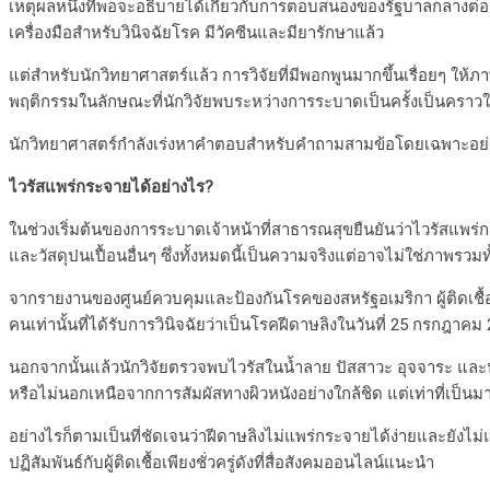
เหตุผลหนึ่งที่พอจะอธิบายได้เกี่ยวกับการตอบสนองของรัฐบาลกลางต่อเรื
เครื่องมือสำหรับวินิจฉัยโรค มีวัคซีนและมียารักษาแล้ว
แต่สำหรับนักวิทยาศาสตร์แล้ว การวิจัยที่มีพอกพูนมากขึ้นเรื่อยๆ ให้ภา
พฤติกรรมในลักษณะที่นักวิจัยพบระหว่างการระบาดเป็นครั้งเป็นครา
นักวิทยาศาสตร์กำลังเร่งหาคำตอบสำหรับคำถามสามข้อโดยเฉพาะอย่างยิ่
ไวรัสแพร่กระจายได้อย่างไร
?
ในช่วงเริ่มต้นของการระบาดเจ้าหน้าที่สาธารณสุขยืนยันว่าไวรัสแพร่
และวัสดุปนเปื้อนอื่นๆ ซึ่งทั้งหมดนี้เป็นความจริงแต่อาจไม่ใช่ภาพรวม
จากรายงานของศูนย์ควบคุมและป้องกันโรคของสหรัฐอเมริกา ผู้ติดเชื้อมา
คนเท่านั้นที่ได้รับการวินิจฉัยว่าเป็นโรคฝีดาษลิงในวันที่ 25 กรกฎาคม
นอกจากนั้นแล้วนักวิจัยตรวจพบไวรัสในน้ำลาย ปัสสาวะ อุจจาระ และน้ำอ
หรือไม่นอกเหนือจากการสัมผัสทางผิวหนังอย่างใกล้ชิด แต่เท่าที่เป็นม
อย่างไรก็ตามเป็นที่ชัดเจนว่าฝีดาษลิงไม่แพร่กระจายได้ง่ายและยังไม่
ปฏิสัมพันธ์กับผู้ติดเชื้อเพียงชั่วครู่ดังที่สื่อสังคมออนไลน์แนะนำ