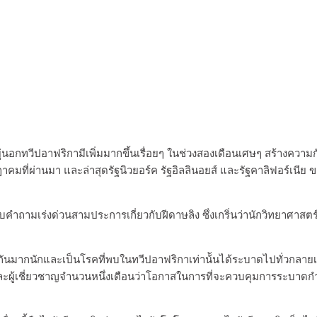
ยู่นอกทวีปอาฟริกามีเพิ่มมากขึ้นเรื่อยๆ ในช่วงสองเดือนเศษๆ สร้างควา
ฎาคมที่ผ่านมา และล่าสุดรัฐนิวยอร์ค รัฐอิลลินอยส์ และรัฐคาลิฟอร์เน
บคำถามเร่งด่วนสามประการเกี่ยวกับฝีดาษลิง ซึ่งเกริ่นว่านักวิทยาศาสตร์
ู้จักกันมากนักและเป็นโรคที่พบในทวีปอาฟริกาเท่าน้ันได้ระบาดไปทั่วกลาย
ผู้เชี่ยวชาญจำนวนหนึ่งเตือนว่าโอกาสในการที่จะควบคุมการระบาดกำลั