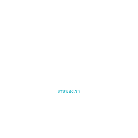
งานของเรา
การให้บริการสุขภาพที่นำโดยกลุ่มประชากรหลัก
สุขภาพคนข้ามเพศ
การรักษาเอชไอวีให้หายขาดและการติดเชื้อเอชไอวีระยะเฉียบพลั