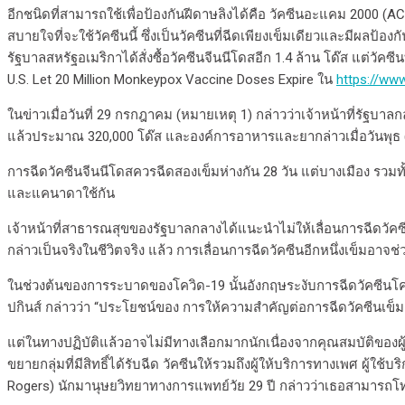
อีกชนิดที่สามารถใช้เพื่อป้องกันฝีดาษลิงได้คือ วัคซีนอะแคม 2000 (AC
สบายใจที่จะใช้วัคซีนนี้ ซึ่งเป็นวัคซีนที่ฉีดเพียงเข็มเดียวและมีผลป้อ
รัฐบาลสหรัฐอเมริกาได้สั่งซื้อวัคซีนจีนนีโดสอีก 1.4 ล้าน โด๊ส แต่วั
U.S. Let 20 Million Monkeypox Vaccine Doses Expire ใน
https://ww
ในข่าวเมื่อวันที่ 29 กรกฎาคม (หมายเหตุ 1) กล่าวว่าเจ้าหน้าที่รัฐบาล
แล้วประมาณ 320,000 โด๊ส และองค์การอาหารและยากล่าวเมื่อวันพุธ (วันท
การฉีดวัคซีนจีนนีโดสควรฉีดสองเข็มห่างกัน 28 วัน แต่บางเมือง รวมท
และแคนาดาใช้กัน
เจ้าหน้าที่สาธารณสุขของรัฐบาลกลางได้แนะนำไม่ให้เลื่อนการฉีดวัคซ
กล่าวเป็นจริงในชีวิตจริง แล้ว การเลื่อนการฉีดวัคซีนอีกหนึ่งเข็มอา
ในช่วงต้นของการระบาดของโควิด-19 นั้นอังกฤษระงับการฉีดวัคซีนโควิดเ
ปกินส์ กล่าวว่า “ประโยชน์ของ การให้ความสำคัญต่อการฉีดวัคซีนเข็ม
แต่ในทางปฏิบัติแล้วอาจไม่มีทางเลือกมากนักเนื่องจากคุณสมบัติของผู้ที่ค
ขยายกลุ่มที่มีสิทธิ์ได้รับฉีด วัคซีนให้รวมถึงผู้ให้บริการทางเพศ ผู
Rogers) นักมานุษยวิทยาทางการแพทย์วัย 29 ปี กล่าวว่าเธอสามารถโ