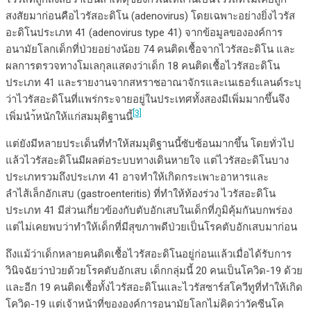
สงสัยมาก่อนคือไวรัสอะดิโน (adenovirus) โดยเฉพาะอย่างยิ่งไวรัส
อะดิโนประเภท 41 (adenovirus type 41) จากข้อมูลขององค์การ
อนามัยโลกเด็กที่ป่วยอย่างน้อย 74 คนติดเชื้อจากไวรัสอะดิโน และ
ผลการตรวจทางโมเลกุลแสดงว่าเด็ก 18 คนติดเชื้อไวรัสอะดิโน
ประเภท 41 และรายงานจากสหราชอาณาจักรและเนเธอร์แลนด์ระบุ
ว่าไวรัสอะดิโนที่แพร่กระจายอยู่ในประเทศทั้งสองมีเพิ่มมากขึ้นจึง
[3]
เพิ่มนำ้หนักให้แก่สมมุติฐานนี้
แต่ยังมีหลายประเด็นที่ทำให้สมมุติฐานนี้ซับซ้อนมากขึ้น โดยทั่วไป
แล้วไวรัสอะดิโนมีผลต่อระบบทางเดินหายใจ แต่ไวรัสอะดิโนบาง
ประเภทรวมถึงประเภท 41 อาจทำให้เกิดกระเพาะอาหารและ
ลำไส้เล็กอักเสบ (gastroenteritis) ที่ทำให้ท้องร่วง ไวรัสอะดิโน
ประเภท 41 มีส่วนเกี่ยวข้องกับตับอักเสบในเด็กที่ภูมิคุ้มกันบกพร่อง
แต่ไม่เคยพบว่าทำให้เด็กที่มีสุขภาพดีป่วยเป็นโรคตับอักเสบมาก่อน
ถึงแม้ว่าเด็กหลายคนติดเชื้อไวรัสอะดิโนอยู่ก่อนแล้วเมื่อได้รับการ
วินิจฉัยว่าป่วยด้วยโรคตับอักเสบ เด็กกลุ่มนี้ 20 คนเป็นโควิด-19 ด้วย
และอีก 19 คนติดเชื้อทั้งไวรัสอะดิโนและไวรัสซาร์สโควีทูที่ทำให้เกิด
โควิด-19 แต่เจ้าหน้าที่ขององค์การอนามัยโลกไม่คิดว่าวัคซีนโค