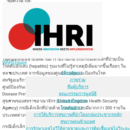
ชื่อ-นามสกุล
อีเมล
ข้อความ
ตับอักเสบในเด็กเล็กที่ไม่รู้สาเหตุ
กรกฎาคม 18, 2022
บทความโดย อุดม ลิขิตวรรณวุฒิ
ในต้นเดือนเมษายนที่ผ่านมารายงานเกี่ยวกับกรณีเด็กเล็กที่ป่วยเป็น
WAREhouse
โรคตับอักเสบ (hepatitis) รุนแรงที่ไม่รู้สาเหตุมีเพิ่มมากขึ้นเรื่อยๆ ใน
เกี่ยวกับเรา
หลายประเทศ จากข้อมูลของศูนย์ควบคุมและป้องกันโรค
ภาพรวม
สหรัฐอเมริกา (U.S. Centers for Disease Control and Prevention)
ทีมผู้บริหาร
ศูนย์ป้องกันและควบคุมโรคของยุโรป (European Center for
คณะกรรมการมูลนิธิ
Disease Prevention and Control) และสำนักงานความมั่นคงด้าน
ข่าวและกิจกรรม
สุขภาพของสหราชอาณาจักร (United Kingdom Health Security
งานของเรา
Agency) กรณีเด็กเล็กที่ป่วยด้วยโรคตับอักเสบมีมากกว่า 300 รายใน
[1]
การให้บริการสุขภาพที่นำโดยกลุ่มประชากรหลัก
ประเทศต่างๆ จำนวนมากกว่ายี่สิบประเทศ
สุขภาพคนข้ามเพศ
กรณีเด็กเล็กป่วยเป็นโรคตับอักเสบจากสหรัฐอเมริกาส่วนมากเกิดกับ
การรักษาเอชไอวีให้หายขาดและการติดเชื้อเอชไอวีระยะ