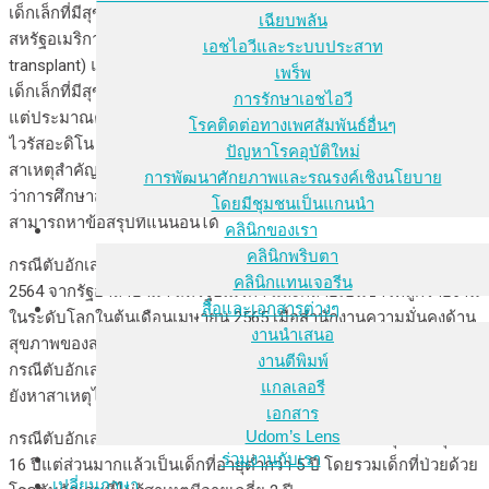
เด็กเล็กที่มีสุขภาพดีมาก่อน จาก 109 กรณีที่ได้รับรายงานใน
เฉียบพลัน
สหรัฐอเมริกา 14% ต้องได้รับการผ่าตัดเพื่อปลูกถ่ายตับ (liver
เอชไอวีและระบบประสาท
transplant) และเด็ก 5 คนของเด็กกลุ่มนี้เสียชีวิต กรณีตับอักเสบใน
เพร็พ
เด็กเล็กที่มีสุขภาพดีเป็นเรื่องที่ยังไม่รู้สาเหตุแน่นอนว่าเกิดจากอะไร
การรักษาเอชไอวี
แต่ประมาณครึ่งหนึ่งของเด็กที่ป่วยได้รับการวินิจฉัยยืนยันว่าติดเชื้อ
โรคติดต่อทางเพศสัมพันธ์อื่นๆ
ไวรัสอะดิโน (adinovirus) ที่ผู้เชี่ยวชาญจำนวนหนึ่งสงสัยว่าเป็น
ปัญหาโรคอุบัติใหม่
สาเหตุสำคัญ แต่ศูนย์ควบคุมและป้องกันโรคของสหรัฐอเมริกาเตือน
การพัฒนาศักยภาพและรณรงค์เชิงนโยบาย
ว่าการศึกษาสอบสวนเกี่ยวกับกรณีเหล่านี้ยังอยู่ในช่วงต้นและยังไม่
โดยมีชุมชนเป็นแกนนำ
สามารถหาข้อสรุปที่แน่นอนได้
คลินิกของเรา
คลินิกพริบตา
กรณีตับอักเสบในเด็กเล็กได้รับรายงานเป็นครั้งแรกเมื่อเดือนตุลาคม
คลินิกแทนเจอรีน
2564 จากรัฐอาลาบามา สหรัฐอเมริกา และกลายเป็นข่าวที่ถูกรายงาน
สื่อและเอกสารต่างๆ
ในระดับโลกในต้นเดือนเมษายน 2565 เมื่อสำนักงานความมั่นคงด้าน
งานนำเสนอ
สุขภาพของสหราชอาณาจักรเตือนให้โลกรู้ว่าสหราชอาณาจักรเจอ
งานตีพิมพ์
กรณีตับอักเสบในเด็กอายุน้อยมากที่เป็นเรื่องที่ไม่คาดคิดมาก่อนและ
แกลเลอรี
ยังหาสาเหตุไม่ได้หลายกรณี
เอกสาร
Udom’s Lens
กรณีตับอักเสบในเด็กของสหราชอาณาจักรรวมเด็กที่อายุมากที่สุดคือ
ร่วมงานกับเรา
16 ปีแต่ส่วนมากแล้วเป็นเด็กที่อายุต่ำกว่า 5 ปี โดยรวมเด็กที่ป่วยด้วย
เปลี่ยนภาษา