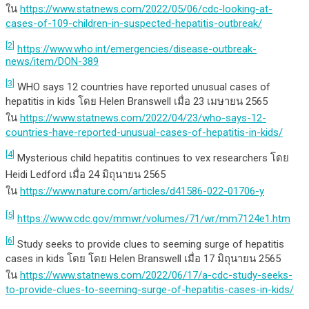
ใน
https://www.statnews.com/2022/05/06/cdc-looking-at-
cases-of-109-children-in-suspected-hepatitis-outbreak/
[2]
https://www.who.int/emergencies/disease-outbreak-
news/item/DON-389
[3]
WHO says 12 countries have reported unusual cases of
hepatitis in kids โดย Helen Branswell เมื่อ 23 เมษายน 2565
ใน
https://www.statnews.com/2022/04/23/who-says-12-
countries-have-reported-unusual-cases-of-hepatitis-in-kids/
[4]
Mysterious child hepatitis continues to vex researchers โดย
Heidi Ledford เมื่อ 24 มิถุนายน 2565
ใน
https://www.nature.com/articles/d41586-022-01706-y
[5]
https://www.cdc.gov/mmwr/volumes/71/wr/mm7124e1.htm
[6]
Study seeks to provide clues to seeming surge of hepatitis
cases in kids โดย โดย Helen Branswell เมื่อ 17 มิถุนายน 2565
ใน
https://www.statnews.com/2022/06/17/a-cdc-study-seeks-
to-provide-clues-to-seeming-surge-of-hepatitis-cases-in-kids/