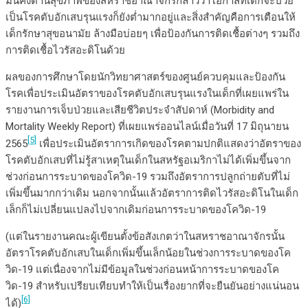
มั่นคงด้านสุขภาพของสหราชอาณาจักรกล่าวว่าโอกาสที่เด็กจะป่วย
เป็นโรคตับอักเสบรุนแรงก็ยังต่ำมากอยู่และสิ่งสำคัญคือการเตือนให้
เด็กรักษาสุขอนามัย ล้างมือบ่อยๆ เพื่อป้องกันการติดเชื้อต่างๆ รวมถึง
การติดเชื้อไวรัสอะดิโนด้วย
ผลของการศึกษาโดยนักวิทยาศาสตร์ของศูนย์ควบคุมและป้องกัน
โรคเพื่อประเมินอัตราของโรคตับอักเสบรุนแรงในเด็กที่เผยแพร่ใน
รายงานการเจ็บป่วยและเสียชีวิตประจำสัปดาห์ (Morbidity and
Mortality Weekly Report) ที่เผยแพร่ออนไลน์เมื่อวันที่ 17 มิถุนายน
[5]
2565
เพื่อประเมินอัตราการเกิดของโรคตามปกติแสดงว่าอัตราของ
โรคตับอักเสบที่ไม่รู้สาเหตุในเด็กในสหรัฐอเมริกาไม่ได้เพิ่มขึ้นจาก
ช่วงก่อนการระบาดของโควิด-19 รวมถึงอัตราการปลูกถ่ายตับที่ไม่
เพิ่มขึ้นมากกว่าเดิม นอกจากนั้นแล้วอัตราการติดไวรัสอะดิโนในเด็ก
เล็กก็ไม่เปลี่ยนแปลงไปจากเดิมก่อนการระบาดของโควิด-19
(แต่ในรายงานคณะผู้เขียนตั้งข้อสังเกตว่าในสหราชอาณาจักรนั้น
อัตราโรคตับอักเสบในเด็กเพิ่มขึ้นเล็กน้อยในช่วงการระบาดของโค
วิด-19 แต่เนื่องจากไม่มีข้อมูลในช่วงก่อนหน้าการระบาดของโค
วิด-19 สำหรับเปรียบเทียบทำให้เป็นเรื่องยากที่จะยืนยันอย่างแน่นอน
[6]
ได้)