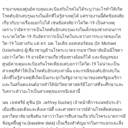
รายงานของศูนย์ควบคุมและป้องกันโรคไม่ได้ระบุว่าอะไรทำให้เกิด
โรคตับอักเสบรุนแรงในเด็กที่ไม่รู้สาเหตุได้ แต่รายงานนี้ตัดข้อสงสัย
เกี่ยวกับบางเรื่องออกไปได้ เช่นข้อสงสัยว่าโควิด-19 เป็นสาเหตุ
เพราะว่าอัตราการเป็นโรคตับอักเสบรุนแรงในเด็กของช่วงก่อนการ
ระบาดโควิด-19 กับอัตราการเป็นโรคในระหว่างการระบาดของโค
วิด-19 ไม่ต่างกัน แต่ ดร. นพ. ไมเคิล ออสเตอร์ฮอม (Dr. Michael
Osterholm) ผู้เชี่ยวชาญด้านโรคระบาดจากมหาวิทยาลัยมินนิโซตา
เอ่ยว่าโควิด-19 อาจมีความเกี่ยวข้องทางอ้อมก็ได้ และข้อมูลของ
ศูนย์ควบคุมและป้องกันโรคเพียงแต่บอกว่าโควิด-19 ไม่น่าจะเป็น
สาเหตุที่ทำให้เป็นโรคตับอักเสบเท่านั้น และกรณีของตับอักเสบใน
เด็กที่ไม่รู้สาเหตุที่เกิดเป็นกระจุกในรัฐอาลาบามาของสหรัฐอเมริกา
และในสก็อตแลนด์อาจทำให้นักวิทยาศาสตร์มีโอกาสที่จะศึกษาและ
วิเคราะห์ว่าอะไรเป็นสาเหตุของกรณีเหล่านี้
นพ. เจฟฟรีย์ ดูชิน (Dr. Jeffrey Duchin) เจ้าหน้าที่การแพทย์ประจำ
เมืองซีแอตเติลและคิงเคาน์ตี้ และศาสตราจารย์ด้านโรคติดต่อของ
มหาวิทยาลัยวอซิงตัน กล่าวว่าในการสืบสวนเกี่ยวกับโรคระบาดการมี
ข้อมูลพื้นฐาน (baseline data) เป็นเรื่องสำคัญมากในการแยกแยะสิ่ง