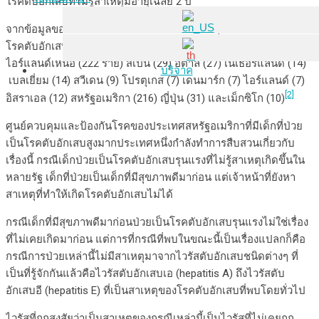
โรคตับอักเสบที่ไม่รู้สาเหตุมีอายุเฉลี่ย 2 ปี
จากข้อมูลขององค์การอนามัยโลก ประเทศต่างๆ ที่มีรายงานเกี่ยวกับ
โรคตับอักเสบรุนแรงในเด็กรวมถึงสหราชอาณาจักรและ
ไอร์แลนด์เหนือ (222 ราย) สเปน (29) อิตาลี (27) เนเธอร์แลนด์ (14)
บริจาค
เบลเยี่ยม (14) สวีเดน (9) โปรตุเกส (7) เดนมาร์ก (7) ไอร์แลนด์ (7)
[2]
อิสราเอล (12) สหรัฐอเมริกา (216) ญี่ปุ่น (31) และเม็กซิโก (10)
ศูนย์ควบคุมและป้องกันโรคของประเทศสหรัฐอเมริกาที่มีเด็กที่ป่วย
เป็นโรคตับอักเสบสูงมากประเทศหนึ่งกำลังทำการสืบสวนเกี่ยวกับ
เรื่องนี้ กรณีเด็กป่วยเป็นโรคตับอักเสบรุนแรงที่ไม่รู้สาเหตุเกิดขึ้นใน
หลายรัฐ เด็กที่ป่วยเป็นเด็กที่มีสุขภาพดีมาก่อน แต่เจ้าหน้าที่ยังหา
สาเหตุที่ทำให้เกิดโรคตับอักเสบไม่ได้
กรณีเด็กที่มีสุขภาพดีมาก่อนป่วยเป็นโรคตับอักเสบรุนแรงไม่ใช่เรื่อง
ที่ไม่เคยเกิดมาก่อน แต่การที่กรณีที่พบในขณะนี้เป็นเรื่องแปลกก็คือ
กรณีการป่วยเหล่านี้ไม่มีสาเหตุมาจากไวรัสตับอักเสบชนิดต่างๆ ที่
เป็นที่รู้จักกันแล้วคือไวรัสตับอักเสบเอ (hepatitis A) ถึงไวรัสตับ
อักเสบอี (hepatitis E) ที่เป็นสาเหตุของโรคตับอักเสบที่พบโดยทั่วไป
ไวรัสที่ถูกสงสัยว่าเป็นสาเหตุของกรณีเหล่านี้เป็นไวรัสที่ไม่เคยถูก