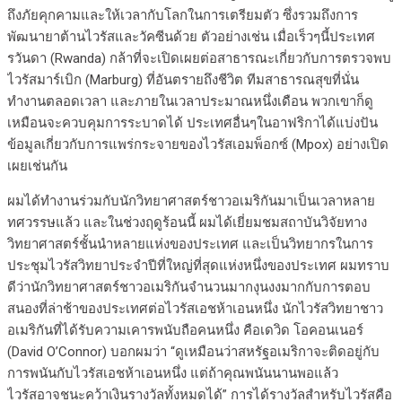
ถึงภัยคุกคามและให้เวลากับโลกในการเตรียมตัว ซึ่งรวมถึงการ
พัฒนายาต้านไวรัสและวัคซีนด้วย ตัวอย่างเช่น เมื่อเร็วๆนี้ประเทศ
รวันดา (Rwanda) กล้าที่จะเปิดเผยต่อสาธารณะเกี่ยวกับการตรวจพบ
ไวรัสมาร์เบิก (Marburg) ที่อันตรายถึงชีวิต ทีมสาธารณสุขที่นั่น
ทำงานตลอดเวลา และภายในเวลาประมาณหนึ่งเดือน พวกเขาก็ดู
เหมือนจะควบคุมการระบาดได้ ประเทศอื่นๆในอาฟริกาได้แบ่งปัน
ข้อมูลเกี่ยวกับการแพร่กระจายของไวรัสเอมพ็อกซ์ (Mpox) อย่างเปิด
เผยเช่นกัน
ผมได้ทำงานร่วมกับนักวิทยาศาสตร์ชาวอเมริกันมาเป็นเวลาหลาย
ทศวรรษแล้ว และในช่วงฤดูร้อนนี้ ผมได้เยี่ยมชมสถาบันวิจัยทาง
วิทยาศาสตร์ชั้นนำหลายแห่งของประเทศ และเป็นวิทยากรในการ
ประชุมไวรัสวิทยาประจำปีที่ใหญ่ที่สุดแห่งหนึ่งของประเทศ ผมทราบ
ดีว่านักวิทยาศาสตร์ชาวอเมริกันจำนวนมากงุนงงมากกับการตอบ
สนองที่ล่าช้าของประเทศต่อไวรัสเอชห้าเอนหนึ่ง นักไวรัสวิทยาชาว
อเมริกันที่ได้รับความเคารพนับถือคนหนึ่ง คือเดวิด โอคอนเนอร์
(David O’Connor) บอกผมว่า “ดูเหมือนว่าสหรัฐอเมริกาจะติดอยู่กับ
การพนันกับไวรัสเอชห้าเอนหนึ่ง แต่ถ้าคุณพนันนานพอแล้ว
ไวรัสอาจชนะคว้าเงินรางวัลทั้งหมดได้” การได้รางวัลสำหรับไวรัสคือ