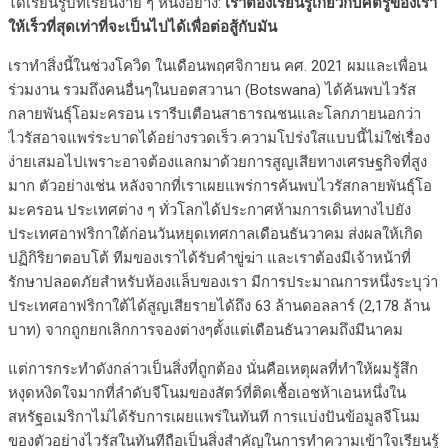
ได้เรียนรู้บทเรียนง่าย ๆ หนึ่งอย่าง:
เราต้องเรียนรู้เกี่ยวกับศัตรูของเรา
ให้เร็วที่สุดเท่าที่จะเป็นไปได้เพื่อต่อสู้กับมัน
เราทำสิ่งนี้ในช่วงโควิด ในเดือนพฤศจิกายน คศ. 2021 ผมและเพื่อน
ร่วมงาน รวมถึงคนอื่นๆในบอตสวานา (Botswana) ได้ค้นพบไวรัส
กลายพันธุ์โอมะครอน เรารีบเตือนสาธารณชนและโลกภายนอกว่า
ไวรัสอาจแพร่ระบาดได้อย่างรวดเร็ว ความโปร่งใสแบบนี้ไม่ใช่เรื่อง
ง่ายเสมอไปเพราะอาจต้องแลกมาด้วยการสูญเสียทางเศรษฐกิจที่สูง
มาก ตัวอย่างเช่น หลังจากที่เราเผยแพร่การค้นพบไวรัสกลายพันธุ์โอ
มะครอน ประเทศต่าง ๆ ทั่วโลกได้ประกาศห้ามการเดินทางไปยัง
ประเทศอาฟริกาใต้ก่อนวันหยุดเทศกาลเดือนธันวาคม ส่งผลให้เกิด
ปฏิกิริยาตอบโต้ ทีมของเราได้รับคำขู่ฆ่า และเราต้องมีเจ้าหน้าที่
รักษาปลอดภัยสำหรับห้องแล็บของเรา มีการประมาณการหนึ่งระบุว่า
ประเทศอาฟริกาใต้ได้สูญเสียรายได้ถึง 63 ล้านดอลลาร์ (2,178 ล้าน
บาท) จากถูกยกเลิกการจองต่างๆตั้งแต่เดือนธันวาคมถึงมีนาคม
แต่การกระทำดังกล่าวเป็นสิ่งที่ถูกต้อง นั่นคือเหตุผลที่ทำให้ผมรู้สึก
หงุดหงิดใจมากที่ลำดับจีโนมของสัตว์ที่ติดเชื้อเอชห้าเอนหนึ่งใน
สหรัฐอเมริกาไม่ได้รับการเผยแพร่ในทันที การแบ่งปันข้อมูลจีโนม
ของตัวอย่างไวรัสในทันทีถือเป็นสิ่งสำคัญในการทำความเข้าใจเรียนรู้