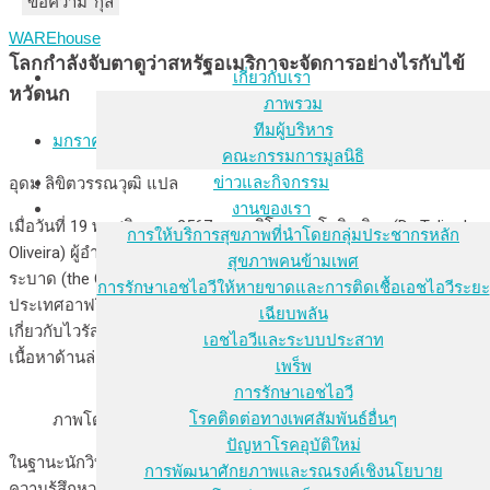
ชื่อ-นามสกุล
อีเมล
ข้อความ
WAREhouse
โลกกำลังจับตาดูว่าสหรัฐอเมริกาจะจัดการอย่างไรกับไข้
เกี่ยวกับเรา
หวัดนก
ภาพรวม
ทีมผู้บริหาร
มกราคม 14, 2025
คณะกรรมการมูลนิธิ
ข่าวและกิจกรรม
อุดม ลิขิตวรรณวุฒิ แปล
งานของเรา
เมื่อวันที่ 19 พฤศจิกายน 2567 ดร. ทูลิโอ เดอ โอลิเวอิรา (Dr. Tulio de
การให้บริการสุขภาพที่นำโดยกลุ่มประชากรหลัก
Oliveira) ผู้อำนวยการศูนย์การตอบสนองและนวัตกรรมด้านโรค
สุขภาพคนข้ามเพศ
ระบาด (the Centre for Epidemic Response and Innovation) ใน
การรักษาเอชไอวีให้หายขาดและการติดเชื้อเอชไอวีระยะ
ประเทศอาฟริกาใต้ เขียนบทความบรรณาธิการแสดงความกังวล
เฉียบพลัน
เกี่ยวกับไวรัสไข้หวัดนกที่แพร่กระจายในสหรัฐอเมริกาในขณะนี้ ดัง
เอชไอวีและระบบประสาท
เนื้อหาด้านล่าง
[1]
เพร็พ
การรักษาเอชไอวี
โรคติดต่อทางเพศสัมพันธ์อื่นๆ
ภาพโดย Mark Pernice ใน The New York Times
ปัญหาโรคอุบัติใหม่
ในฐานะนักวิทยาศาสตร์ด้านไวรัสในประเทศอาฟริกาใต้ ผมเฝ้าดูด้วย
การพัฒนาศักยภาพและรณรงค์เชิงนโยบาย
ความรู้สึกหวาดหวั่นเมื่อไข้หวัดนกเอชห้าเอนหนึ่ง (H5N1 bird flu)