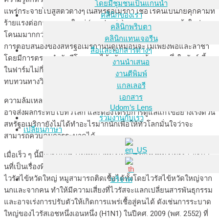
โดยมีชุมชนเป็นแกนนำ
แพร่กระจายไปสู่สัตว์ต่างๆในสหรัฐอเมริกา เชื้อโรคนี้เป็นภัยคุกคามที่
คลินิกของเรา
ร้ายแรงต่อการระบาดใหญ่ (pandemic) และถูกตรวจพบแล้วในฝูง
คลินิกพริบตา
โคนมมากกว่า 500 ฝูงใน 15 รัฐ ซึ่งอาจจะยังต่ำกว่าความเป็นจริง แต่
คลินิกแทนเจอรีน
การตอบสนองของสหรัฐอเมริกานั้นดูเหมือนจะไม่เพียงพอและล่าช้า
สื่อและเอกสารต่างๆ
โดยมีการตรวจลำดับจีโนมของไข้หวัดนกเอชห้าเอนหนึ่งในสัตว์เลี้ยง
งานนำเสนอ
ในฟาร์มไม่กี่ตัวที่มีการเปิดเผยต่อสาธารณะเพื่อการตรวจสอบ
งานตีพิมพ์
ทบทวนทางวิทยาศาสตร์
แกลเลอรี
เอกสาร
ความล้มเหลวในการควบคุมเอชห้าเอนหนึ่งในปศุสัตว์ของอเมริกา
Udom’s Lens
อาจส่งผลกระทบไปทั่วโลก และต้องได้รับการดูแลแก้ไขอย่างเร่งด่วน
ร่วมงานกับเรา
สหรัฐอเมริกายังไม่ได้ทำอะไรมากนักเพื่อให้ทั่วโลกมั่นใจว่าจะ
เปลี่ยนภาษา
สามารถควบคุมการระบาดได้
เมื่อเร็ว ๆ นี้มีการติดเชื้อในหมูตัวหนึ่งในฟาร์มแห่งหนึ่งในรัฐโอเรกอ
นที่เป็นเรื่องที่น่ากังวลเป็นพิเศษเนื่องจากหมูถือเป็น “ชามผสม” ของ
ไวรัสไข้หวัดใหญ่ หมูสามารถติดเชื้อได้ทั้งโดยไวรัสไข้หวัดใหญ่จาก
บริจาค
นกและจากคน ทำให้มีความเสี่ยงที่ไวรัสจะแลกเปลี่ยนสารพันธุกรรม
และอาจเร่งการปรับตัวให้เกิดการแพร่เชื้อสู่คนได้ ดังเช่นการระบาด
ใหญ่ของไวรัสเอชหนึ่งเอนหนึ่ง (H1N1) ในปีคศ. 2009 (พศ. 2552) ที่