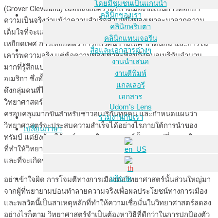
โดยมีชุมชนเป็นแกนนำ
(Grover Cleveland) เมื่อหลังสงครามกลางเมืองซึ่งเป็นการตอกย้ำ
คลินิกของเรา
ความเป็นจริงว่าแม้ว่าความสำเร็จส่วนหนึ่งของเขาจะมาจากความ
คลินิกพริบตา
เต็มใจที่จะแสวงหาประโยชน์จากความรังเกียจกลัวคนต่างชาติ การ
คลินิกแทนเจอรีน
เหยียดเพศ การเหยียดผิว การกลัวคนข้ามเพศ ชาตินิยม และการไม่
สื่อและเอกสารต่างๆ
เคารพความจริง แต่ข้อความของเขาสะท้อนถึงคนอเมริกันจำนวน
งานนำเสนอ
มากที่รู้สึกแปลกแยกจากสถาบันของรัฐบาล สังคม และเศรษฐกิจของ
งานตีพิมพ์
อเมริกา ซึ่งทั้งนี้รวมถึงวิทยาศาสตร์และการศึกษาระดับสูง การที่จะ
แกลเลอรี
ดึงกลุ่มคนที่ไม่พอใจนี้กลับคืนมาได้จำเป็นต้องให้ผู้นำด้าน
เอกสาร
วิทยาศาสตร์ส่งเสริมและสนับสนุนภูมิทัศน์ทางวิทยาศาสตร์ที่
Udom’s Lens
ครอบคลุมมากขึ้นสำหรับชาวอเมริกันทุกคน และกำหนดแผนว่า
ร่วมงานกับเรา
วิทยาศาสตร์จะประสบความสำเร็จได้อย่างไรภายใต้การนำของ
เปลี่ยนภาษา
ทรัมป์ แต่ยังต้องให้องค์กรทางวิทยาศาสตร์ทั้งหมดเปลี่ยนพฤติกรรม
ที่ทำให้วิทยาศาสตร์และผู้ปฏิบัติมีแนวโน้มที่จะถูกโจมตีอย่างต่อเนื่อง
และที่จะเกิดขึ้นในอนาคตด้วย
บริจาค
อย่าเข้าใจผิด การโจมตีทางการเมืองต่อวิทยาศาสตร์นั้นส่วนใหญ่มา
จากผู้ที่พยายามบ่อนทำลายความจริงเพื่อผลประโยชน์ทางการเมือง
และพลวัตนี้เป็นสาเหตุหลักที่ทำให้ความเชื่อมั่นในวิทยาศาสตร์ลดลง
อย่างไรก็ตาม วิทยาศาสตร์จำเป็นต้องหาวิธีที่ดีกว่าในการปกป้องตัว