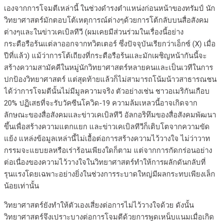
เองจากการโจมตีเหล่านี้ ในช่วงดำรงตำแหน่งก่อนหน้าของทรัมป์ นัก
วิทยาศาสตร์มักตอบโต้เหตุการณ์ต่างๆด้วยการโต้กลับบนสื่อสังคม
ต่างๆและในข่าวเคเบิลทีวี (ผมเคยมีส่วนร่วมในเรื่องนี้อย่าง
กระตือรือร้นแต่ลาออกจากทวิตเตอร์ ซึ่งปัจจุบันเรียกว่าเอ็กซ์ (X) เมื่อ
ปีที่แล้ว) แม้ว่าการโต้เถียงที่กระตือรือร้นและมักเผชิญหน้ากันนี้จะ
สร้างความสามัคคีในหมู่นักวิทยาศาสตร์หลายคนและเป็นเวทีในการ
ปกป้องวิทยาศาสตร์ แต่สุดท้ายแล้วก็ไม่สามารถโน้มน้าวสาธารณชน
ได้ว่าการโจมตีนั้นไม่มีมูลความจริง ตัวอย่างเช่น ชาวอเมริกันเกือบ
20% ปฏิเสธที่จะรับวัคซีนโควิด-19 ความล้มเหลวนี้อาจเกิดจาก
ลักษณะของสื่อสังคมและข่าวเคเบิลทีวี อัลกอริทึมของสื่อสังคมพัฒนา
ขึ้นเพื่อสร้างความแตกแยก และข่าวเคเบิลทีวีก็เติบโตจากความขัด
แย้ง แหล่งข้อมูลเหล่านี้ไม่เอื้อต่อการสร้างความไว้วางใจ ไม่ว่าวาท
กรรมจะแยบยลหรือเร่าร้อนเพียงใดก็ตาม แต่จากการกัดกร่อนอย่าง
ต่อเนื่องของความไว้วางใจในวิทยาศาสตร์ทำให้การผลักดันกลับที่
รุนแรงโดยเฉพาะอย่างยิ่งในช่วงการระบาดใหญ่มีผลกระทบเพียงเล็ก
น้อยเท่านั้น
วิทยาศาสตร์ยังทำให้ตัวเองเสี่ยงต่อการไม่ไว้วางใจด้วย ดังนั้น
วิทยาศาสตร์จึงเปราะบางต่อการโจมตีด้วยการพูดเหน็บแนมเมื่อเกิด