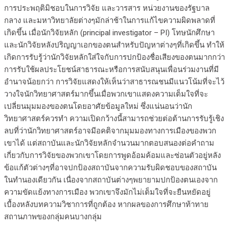
การประพฤติมิชอบในการวิจัย และวารสาร หน่วยงานของรัฐบาล
กลาง และมหาวิทยาลัยต่างๆมักล่าช้าในการแก้ไขความผิดพลาดที่
เกิดขึ้น เมื่อนักวิจัยหลัก (principal investigator – PI) โทษนักศึกษา
และนักวิจัยหลังปริญญาเอกของตนสำหรับปัญหาต่างๆที่เกิดขึ้น ทำให้
เกิดการรับรู้ว่านักวิจัยหลักใส่ใจกับการปกป้องชื่อเสียงของตนมากกว่า
การรับใช้ผลประโยชน์สาธารณะหรือการสนับสนุนเพื่อนร่วมงานที่มี
อำนาจน้อยกว่า การวิจัยแสดงให้เห็นว่าสาธารณชนมีแนวโน้มที่จะไว้
วางใจนักวิทยาศาสตร์มากขึ้นเมื่อพวกเขาแสดงความเต็มใจที่จะ
เปลี่ยนมุมมองของตนโดยอาศัยข้อมูลใหม่ ซึ่งแน่นอนว่านัก
วิทยาศาสตร์ควรทำ ความเปิดกว้างนี้สามารถช่วยต่อต้านการรับรู้เชิง
ลบที่ว่านักวิทยาศาสตร์อาจมีอคติจากมุมมองทางการเมืองของพวก
เขาได้ แต่สถาบันและนักวิจัยหลักจำนวนมากตอบสนองต่อคำถาม
เกี่ยวกับการวิจัยของพวกเขาโดยการพูดอ้อมค้อมและซ่อนตัวอยู่หลัง
ข้อแก้ตัวต่างๆที่อาจปกป้องสถาบันจากความรับผิดชอบของสถาบัน
ในทำนองเดียวกัน เนื่องจากสถาบันต่างๆพยายามปกป้องตนเองจาก
ความขัดแย้งทางการเมือง พวกเขาจึงมักไม่เต็มใจที่จะยืนหยัดอยู่
เบื้องหลังบทความวิชาการที่ถูกต้อง หากผลของการศึกษาท้าทาย
สถานภาพของกลุ่มคนบางกลุ่ม