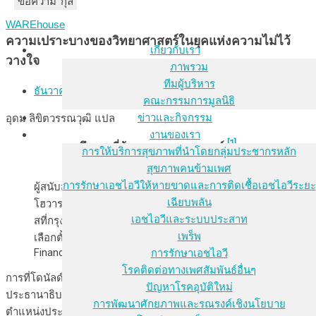
ชื่อ-นามสกุล
อีเมล
ข้อความ
WAREhouse
ความเปราะบางของวิทยาศาสตร์ในยุคแห่งความไม่ไว้
เกี่ยวกับเรา
วางใจ
ภาพรวม
ทีมผู้บริหาร
ธันวาคม 25, 2024
คณะกรรมการมูลนิธิ
ข่าวและกิจกรรม
อุดม ลิขิตวรรณวุฒิ แปล
งานของเรา
[1]
ถึงเวลาที่ต้องทบทวนสถานการณ์
การให้บริการสุขภาพที่นำโดยกลุ่มประชากรหลัก
สุขภาพคนข้ามเพศ
การรักษาเอชไอวีให้หายขาดและการติดเชื้อเอชไอวีระยะ
ผู้สนับสนุนกมลา แฮร์ริส (Kamala Harris) ที่มหาวิทยาลัย
เฉียบพลัน
โฮวารด์ (Howard University) มหาวิทยาลัยเก่าของแฮร์ริ
เอชไอวีและระบบประสาท
สที่กรุงวอซิงตัน ดี.ซี. รอฟังแฮร์ริสกล่าวยอมรับผลการ
เพร็พ
เลือกตั้ง ภาพโดย Andrew Harnik/Getty Images ใน
Financial Times
การรักษาเอชไอวี
โรคติดต่อทางเพศสัมพันธ์อื่นๆ
การที่โดนัลด์ ทรัมป์ (Donald Trump) ได้รับเลือกให้ดำรงตำแหน่ง
ปัญหาโรคอุบัติใหม่
ประธานาธิบดีสหรัฐเป็นสมัยที่สองที่ไม่ติดต่อกันสะท้อนถึงการดำรง
การพัฒนาศักยภาพและรณรงค์เชิงนโยบาย
ตำแหน่งประธานาธิบดีสมัยที่ 22 และ 24 ของโกรเวอร์ คลีฟแลนด์