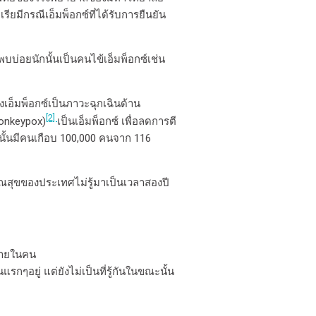
รียมีกรณีเอ็มพ็อกซ์ที่ได้รับการยืนยัน
บบ่อยนักนั้นเป็นคนไข้เอ็มพ็อกซ์เช่น
เอ็มพ็อกซ์เป็นภาวะฉุกเฉินด้าน
[2]
monkeypox)
เป็นเอ็มพ็อกซ์ เพื่อลดการตี
นั้นมีคนเกือบ 100,000 คนจาก 116
ณสุขของประเทศไม่รู้มาเป็นเวลาสองปี
ะจายในคน
กๆอยู่ แต่ยังไม่เป็นที่รู้กันในขณะนั้น