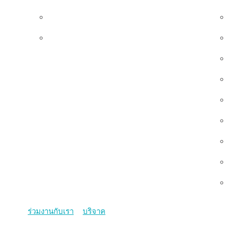
ทีมผู้บริหาร
คณะกรรมการมูลนิธิ
ร่วมงานกับเรา
บริจาค