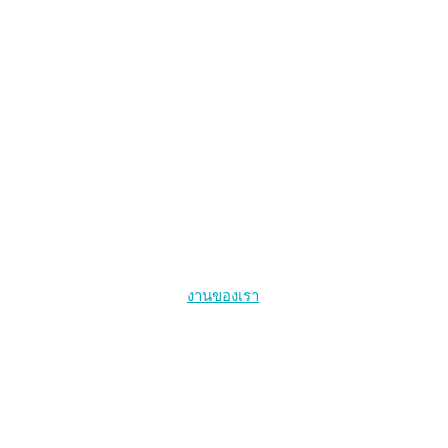
งานของเรา
การให้บริการสุขภาพที่นำโดยกลุ่มประชากรหลัก
สุขภาพคนข้ามเพศ
การรักษาเอชไอวีให้หายขาดและการติดเชื้อเอชไอวีระยะเฉียบพลั