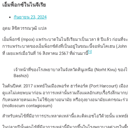
เอ็มพ็อกซ์ในไนจีเรีย
กันยายน 23, 2024
อุดม ลิขิตวรรณวุฒิ แปล
เอ็มพ็อกซ์ (mpox) แพร่ระบาดในไนจีเรียมาเป็นเวลา 8 ปีแล้ว ก่อนที่
การแพร่ระบาดของเอ็มพ็อกซ์ดังที่เป็นอยู่ในขณะนี้จอห์นโคเฮน (Jo
[1]
ที่ เผยแพร่เมื่อวันที่ 16 สิงหาคม 2567 ที่ผ่านมานี้
เจ้าหน้าที่ของโรงพยาบาลในจังหวัดคินูเหนือ (Norht Kivu) ของ
Bashizi)
ในต้นปีคศ. 2017 แพทย์ในเมืองพอร์ท ฮาร์คอร์ต (Port Harcourt) เมือ
ดูแลไม่เคยพบมาก่อน อาการเหล่านั้นรวมถึงแผลอักเสบเรื้อรังลึกมากบริเ
กับคนหลายคนและไม่ใช้ถุงยางอนามัย หรือถุงยางอนามัยแตกขณะร่วมเพศ 
(molloscum contagiosum)
สำหรับคนไข้ที่มีอาการประหลาดเหล่านี้และติดเอชไอวีด้วยนั้น แพทย์ผู้
ในปลายปีนั้นคนไข้ที่มีอาการเหล่านี้มีมากขึ้นในโรงพยาบาลต่างๆในพ