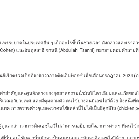
จะแพร่ระบาดในประเทศอื่น ๆ เกิดอะไรขึ้นในช่วงเวลา ดังกล่าวและเราควร
hn Cohen) และอับดุลลาฮิ ซานนิ (Abdullahi Tsanni) พยายามตอบคำถาม
ไนจีเรียตรวจเด็กที่สงสัยว่าอาจติดเอ็มพ็อกซ์ เมื่อเดือนกรกฎาคม 2024
งท่าสำคัญและศูนย์กลางของอุตสาหกรรมน้ำมันปิโตรเลียมและแก๊สของไนจีเ
วณอวัยวะเพศ และมีตุ่มตามตัว คนไข้บางคนมีเอชไอวีด้วย สิ่งหนึ่งที่คนไ
การตรวจต่างๆแสดงว่าคนไข้เหล่านี้ไม่ได้เป็นอีสุกอีใส (chicken pox)
ดูแลกล่าวว่าการติดเอชไอวีไม่สามารถอธิบายถึงอาการต่าง ๆ ที่คนไข้กลุ่
ื้นที่นั้น คนไข้เหล่านั้นมักจะเป็นคนหนุ่มและมักจะติดเอชไอวีด้วย 