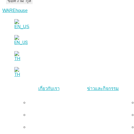
ชื่อ-นามสกุล
อีเมล
ข้อความ
WAREhouse
เกี่ยวกับเรา
ข่าวและกิจกรรม
ภาพรวม
ทีมผู้บริหาร
คณะกรรมการมูลนิธิ