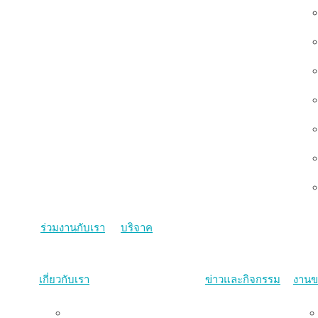
ร่วมงานกับเรา
บริจาค
เกี่ยวกับเรา
ข่าวและกิจกรรม
งานข
ภาพรวม