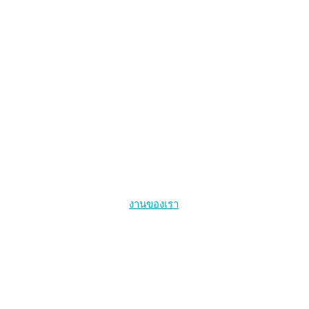
งานของเรา
การให้บริการสุขภาพที่นำโดยกลุ่มประชากรหลัก
สุขภาพคนข้ามเพศ
การรักษาเอชไอวีให้หายขาดและการติดเชื้อเอชไอวีระยะเฉียบพลั