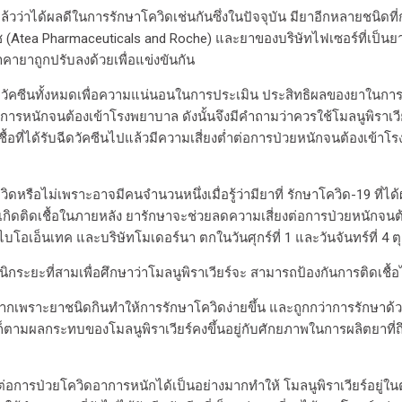
ล้วว่าได้ผลดีในการรักษาโควิดเช่นกันซึ่งในปัจจุบัน มียาอีกหลายชนิดที่กำ
 (Atea Pharmaceuticals and Roche) และยาของบริษัทไฟเซอร์ที่เป็นยาชนิ
คายาถูกปรับลงด้วยเพื่อแข่งขันกัน
ได้รับฉีดวัคซีนทั้งหมดเพื่อความแน่นอนในการประเมิน ประสิทธิผลของย
มีอาการหนักจนต้องเข้าโรงพยาบาล ดังนั้นจึงมีคำถามว่าควรใช้โมลนูพิราเวีย
่ติดเชื้อที่ได้รับฉีดวัคซีนไปแล้วมีความเสี่ยงต่ำต่อการป่วยหนักจนต้อ
ดหรือไม่เพราะอาจมีคนจำนวนหนึ่งเมื่อรู้ว่ามียาที่ รักษาโควิด-19 ที่
และเกิดติดเชื้อในภายหลัง ยารักษาจะช่วยลดความเสี่ยงต่อการป่วยหนักจนต้
บโอเอ็นเทค และบริษัทโมเดอร์นา ตกในวันศุกร์ที่ 1 และวันจันทร์ที่ 4 ต
นิกระยะที่สามเพื่อศึกษาว่าโมลนูพิราเวียร์จะ สามารถป้องกันการติดเชื้อ
ากเพราะยาชนิดกินทำให้การรักษาโควิดง่ายขึ้น และถูกกว่าการรักษาด้ว
ตามผลกระทบของโมลนูพิราเวียร์คงขึ้นอยู่กับศักยภาพในการผลิตยาที่ถึง
ต่อการป่วยโควิดอาการหนักได้เป็นอย่างมากทำให้ โมลนูพิราเวียร์อยู่