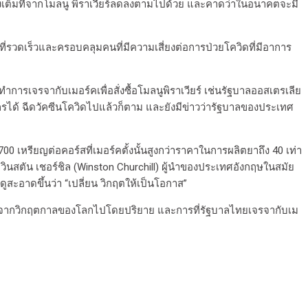
อย่างเต็มที่จากโมลนู พิราเวียร์ลดลงตามไปด้วย และคาดว่าในอนาคตจะมี
้อที่รวดเร็วและครอบคลุมคนที่มีความเสี่ยงต่อการป่วยโควิดที่มีอาการ
ำการเจรจากับเมอร์คเพื่อสั่งซื้อโมลนูพิราเวียร์ เช่นรัฐบาลออสเตรเลีย
ากรได้ ฉีดวัคซีนโควิดไปแล้วก็ตาม และยังมีข่าวว่ารัฐบาลของประเทศ
 เหรียญต่อคอร์สที่เมอร์คตั้งนั้นสูงกว่าราคาในการผลิตยาถึง 40 เท่า
ินสตัน เชอร์ชิล (Winston Churchill) ผู้นำของประเทศอังกฤษในสมัย
ดูสะอาดขึ้นว่า “เปลี่ยน วิกฤตให้เป็นโอกาส”
ชน์จากวิกฤตกาลของโลกไปโดยปริยาย และการที่รัฐบาลไทยเจรจากับเม