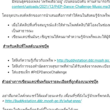
มีท่อนฮุคของเพลง ’เพร็พเดียวอยู่’ เป็นท่อนบังคับ ท่านสามารถร
content/uploads/2021/12/PrEP-Dance-Challenge-Music.mp3
โดยจุดประสงค์หลักของการนำเสนอคือการทำให้คนในสังคมรู้จักเพร็พและร
เมื่อได้คลิปที่เสร็จสมบูรณ์แล้วให้ท่านโพสต์คลิปวิดิโอลงในช่อ
เป็นสาธารณะ
เขียนแคปชั่นมันๆ เชิญชวนให้คนมาทำความรู้จักเพร็พและให้ผู้
สำหรับคลิปที่โพสต์บนเฟซบุ๊ค
ใส่ลิงก์ความรู้เกี่ยวกับเพร็พ >
http://buddystation.ddc.moph.go
ใส่ลิงก์การจองทำนัดตรวจสุขภาพที่ท่านได้รับหลังจากลงทะเบีย
ใส่แฮชแท็ก #PrEPDanceChallenge
ตัวอย่างการเขียนแคปชั่นพร้อมรายละเอียดที่ถูกต้องบนเฟซบุ๊ค
อย่าลืมกดไลค์กดแชร์ให้ผมด้วยนะครับ เพื่อนที่ๆที่ยังไม่รู้จักเพร็พกดล
>
http://buddystation.ddc.moph.go.th/what-prep/
ใครสนใจรับเพร็พก็กดลิงก์นี้ไปจองรับเพร็พได้เลย