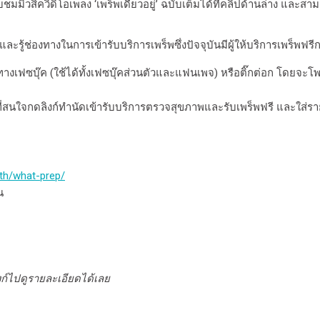
ับชมมิวสิควิดิโอเพลง ‘เพร็พเดียวอยู่’ ฉบับเต็มได้ที่คลิปด้านล่าง และส
ู้ช่องทางในการเข้ารับบริการเพร็พซึ่งปัจจุบันมีผู้ให้บริการเพร็พฟรี
งทางเฟซบุ๊ค (ใช้ได้ทั้งเฟซบุ๊คส่วนตัวและแฟนเพจ) หรือติ๊กต่อก โดยจะโพ
ที่สนใจกดลิงก์ทำนัดเข้ารับบริการตรวจสุขภาพและรับเพร็พฟรี และใส่ร
.th/what-prep/
น
ิงก์ไปดูรายละเอียดได้เลย