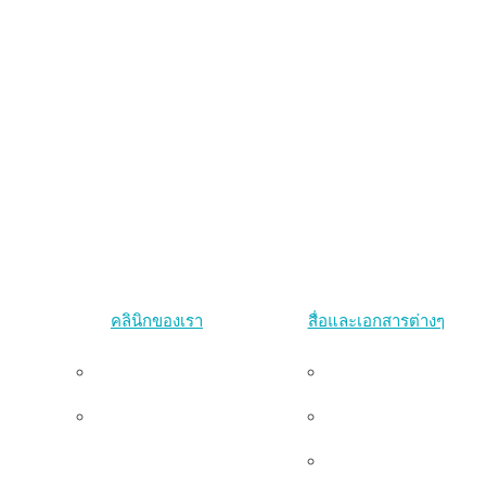
คลินิกของเรา
สื่อและเอกสารต่างๆ
คลินิกพริบตา
งานนำเสนอ
คลินิกแทนเจอรีน
งานตีพิมพ์
น
แกลเลอรี