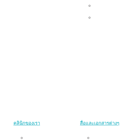
เอกสาร
Udom’s Lens
คลินิกของเรา
สื่อและเอกสารต่างๆ
คลินิกพริบตา
งานนำเสนอ