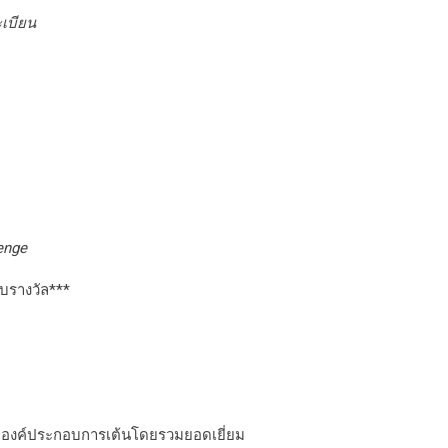
ะเบียน
enge
ับรางวัล***
ที่มีองค์ประกอบการเต้นโดยรวมยอดเยี่ยม