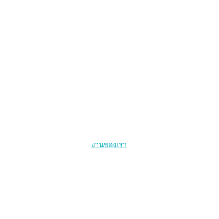
งานของเรา
การให้บริการสุขภาพที่นำโดยกลุ่มประชากรหลัก
สุขภาพคนข้ามเพศ
การรักษาเอชไอวีให้หายขาดและการติดเชื้อเอชไอวีระยะเฉียบพลั