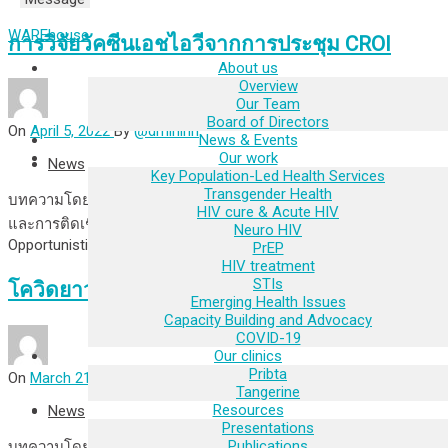
WAREhouse
การวิจัยวัคซีนเอชไอวีจากการประชุม CROI
About us
Overview
Our Team
Board of Directors
On
April 5, 2022
By
@dminihri
News & Events
Our work
News
Key Population-Led Health Services
Transgender Health
บทความโดย อุดม ลิขิตวรรณวุฒิ ในการประชุมเกี่ยวกับเรทโทไวรัส
HIV cure & Acute HIV
และการติดเชื้อฉวยโอกาส (Conference on Retrovirus and
Neuro HIV
Opportunistic Infections
Read More
PrEP
HIV treatment
STIs
โควิดยาว: สิ่งที่เรารู้และสิ่งที่เราไม่รู้
Emerging Health Issues
Capacity Building and Advocacy
COVID-19
Our clinics
Pribta
On
March 21, 2022
By
@dminihri
Tangerine
Resources
News
Presentations
Publications
บทความโดย อุดม ลิขิตวรรณวุฒิ คำถามเกี่ยวกับโควิดยาว (long