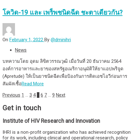
โควิด-19 และ เพร็พชนิดฉีด ชะตาเดียวกัน?
On
February 1, 2022
By
@dminihri
News
บทความโดย อุดม ลิขิตวรรณวุฒิ เมื่อวันที่ 20 ธันวาคม 2564
องค์การอาหารและยาของสหรัฐอเมริกาอนุมัติให้ยาแอปพริจูด
(Apretude) ให้เป็นยาชนิดฉีดเพื่อป้องกันการติดเอชไอวีก่อนการ
สัมผัสเชื้อ
Read More
Posts
Previous
1
…
3
4
5
6
7
…
9
Next
pagination
Get in touch
Institute of HIV Research and Innovation
IHRI is a non-profit organization who has achieved recognition
for its work, including clinical and operational research, policy