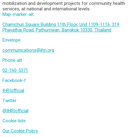
mobilization and development projects for community health
services, at national and international levels.
Map-marker-alt
Chamchuri Square Building 11th Floor, Unit 1109-1116, 319
Phayathai Road, Pathumwan, Bangkok 10330, Thailand
Envelope
communications@ihri.org
Phone-alt
02-160-5371
Facebook-f
IHRIofficial
Twitter
@IHRIofficial
Cookie-bite
Our Cookie Policy