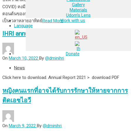
Gallery
COVID) คงมีมากไม่น้อยกว่าอาการต่างๆ ของโควิดยาว นับตั้งแต่
Materials
ตอนต้นของการระบาดโควิด-19 มีคนจำนวนหนึ่งที่ยังมีอาการป่วย
Udom’s Lens
Work with us
เป็นเวลาหลายอาทิตย์
Read More
Language
IHRI annual report 2021 is now available
Donate
On
March 10, 2022
By
@dminihri
News
Click here to download. Annual Report 2021 > download PDF
หญิงคนแรกที่อาจได้รับการรักษาให้หายจากการ
ติดเอชไอวี
On
March 9, 2022
By
@dminihri