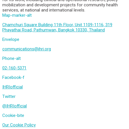
mobilization and development projects for community health
services, at national and international levels.
Map-marker-alt
Chamchuri Square Building 11th Floor, Unit 1109-1116, 319
Phayathai Road, Pathumwan, Bangkok 10330, Thailand
Envelope
communications@ihri.org
Phone-alt
02-160-5371
Facebook-f
IHRIofficial
Twitter
@IHRIofficial
Cookie-bite
Our Cookie Policy