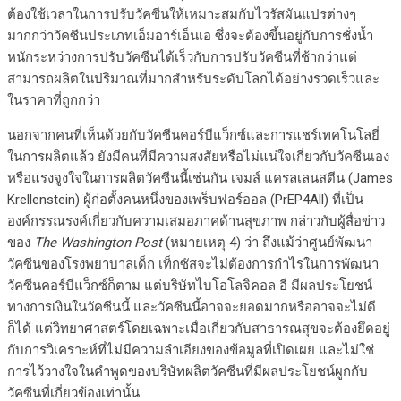
ต้องใช้เวลาในการปรับวัคซีนให้เหมาะสมกับไวรัสผันแปรต่างๆ
มากกว่าวัคซีนประเภทเอ็มอาร์เอ็นเอ ซึ่งจะต้องขึ้นอยู่กับการชั่งน้ำ
หนักระหว่างการปรับวัคซีนได้เร็วกับการปรับวัคซีนที่ช้ากว่าแต่
สามารถผลิตในปริมาณที่มากสำหรับระดับโลกได้อย่างรวดเร็วและ
ในราคาที่ถูกกว่า
นอกจากคนที่เห็นด้วยกับวัคซีนคอร์บีแว็กซ์และการแชร์เทคโนโลยี่
ในการผลิตแล้ว ยังมีคนที่มีความสงสัยหรือไม่แน่ใจเกี่ยวกับวัคซีนเอง
หรือแรงจูงใจในการผลิตวัคซีนนี้เช่นกัน เจมส์ แครลเลนสตีน (James
Krellenstein) ผู้ก่อตั้งคนหนึ่งของเพร็บฟอร์ออล (PrEP4All) ที่เป็น
องค์กรรณรงค์เกี่ยวกับความเสมอภาคด้านสุขภาพ กล่าวกับผู้สื่อข่าว
ของ
The Washington Post
(หมายเหตุ 4) ว่า ถึงแม้ว่าศูนย์พัฒนา
วัคซีนของโรงพยาบาลเด็ก เท็กซัสจะไม่ต้องการกำไรในการพัฒนา
วัคซีนคอร์บีแว็กซ์ก็ตาม แต่บริษัทไบโอโลจิคอล อี มีผลประโยชน์
ทางการเงินในวัคซีนนี้ และวัคซีนนี้อาจจะยอดมากหรืออาจจะไม่ดี
ก็ได้ แต่วิทยาศาสตร์โดยเฉพาะเมื่อเกี่ยวกับสาธารณสุขจะต้องยึดอยู่
กับการวิเคราะห์ที่ไม่มีความลำเอียงของข้อมูลที่เปิดเผย และไม่ใช่
การไว้วางใจในคำพูดของบริษัทผลิตวัคซีนที่มีผลประโยชน์ผูกกับ
วัคซีนที่เกี่ยวข้องเท่านั้น