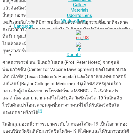
มีอยู่ซึ่งย่อมมีผลทำให้ประเทศที่ประชาชนส่วนมากได้รับฉีดวัคซีนไป
Gallery
แล้วต้องฉีดวัคซีนกระตุ้นให้แก่ประชาชนของตนต่อไปเรื่อยๆ ไม่มีที่
Materials
สิ้นสุด นอกจากนั้นแล้วอาจจะต้องปรับปรุงวัคซีนของแต่ละครั้งให้
Udom’s Lens
Work with us
เหมาะสมกับไวรัสที่มีการเปลี่ยนแปลงทางพันธุกรรมซึ่งยากที่จะคาด
Language
คะเนว่าการเปลี่ยนแปลงจะเป็นไปในทิศทางใดทำให้การนำเอาวัคซีน
ที่ปรับปรุงแล้วไปใช้ล่าช้าไปหลังจากที่การปะทุระบาดคร้ังใหม่ผ่าน
ไปแล้วและนำไปสู่คำถามว่าจะคงการแก้ปัญหาการระบาดด้วย
ยุทธศาสตร์ทำนองนี้ต่อไปเรื่อยๆได้อย่างไร?
Donate
ศาสตราจารย์ นพ. ปีเตอร์ โฮเตส (Prof. Peter Hotez) จากศูนย์
พัฒนาวัคซีน (Center for Vaccine Development) ของโรงพยาบาล
เด็ก เท็กซัส (Texas Children’s Hospital) และวิทยาลัยแพทยศาสตร์
เบย์เลอร์ (Baylor College of Medicine) รัฐเท็กซัส สหรัฐอเมริกา
กล่าวกับผู้ดำเนินรายการโทรทัศน์ของ MSNBC ว่าไวรัสผันแปร
เดลต้าโผล่ออกมาจากคนที่ไม่ได้รับฉีดวัคซีนโควิด-19 ในอินเดีย
ไวรัสผันแปรโอมะครอนผุดขึ้นมาจากคนที่ไม่ได้รับฉีดวัคซีนใน
[2]
ประเทศอาฟริกาใต้
ในอีกมุมมองหนึ่งการระบาดระดับโลกของโควิด-19 เป็นโอกาสทอง
ของบริษัทวัคซีนที่พัฒนาวัคซีนโควิด-19 ที่ได้ผลและได้รับการอนุมัติ