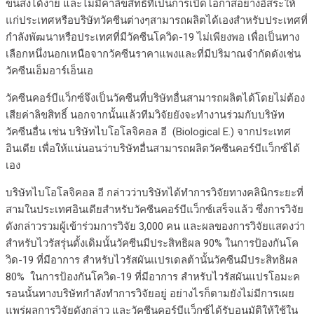
ขนส่งได้ง่าย และไม่มีค่าลิขสิทธิ์ที่เป็นการเปิดโอกาสอย่างอิสระให้
แก่ประเทศหรือบริษัทวัคซีนต่างๆสามารถผลิตได้เองสำหรับประเทศที่
กำลังพัฒนาหรือประเทศที่มีวัคซีนโควิด-19 ไม่เพียงพอ เพื่อเป็นทาง
เลือกหนึ่งนอกเหนือจากวัคซีนราคาแพงและที่มีปริมาณจำกัดดังเช่น
วัคซีนเอ็มอาร์เอ็นเอ
วัคซีนคอร์บีแว็กซ์จึงเป็นวัคซีนที่บริษัทอื่นสามารถผลิตได้โดยไม่ต้อง
เสียค่าลิขสิทธิ์ นอกจากนั้นแล้วทีมวิจัยยังจะทำงานร่วมกับบริษัท
วัคซีนอื่น เช่น บริษัทไบโอโลจิคอล อี (Biological E.) จากประเทศ
อินเดีย เพื่อให้แน่นอนว่าบริษัทอื่นสามารถผลิตวัคซีนคอร์บีแว็กซ์ได้
เอง
บริษัทไบโอโลจิคอล อี กล่าวว่าบริษัทได้ทำการวิจัยทางคลินิกระยะที่
สามในประเทศอินเดียสำหรับวัคซีนคอร์บีแว็กซ์เสร็จแล้ว ซึ่งการวิจัย
ดังกล่าวรวมผู้เข้าร่วมการวิจัย 3,000 คน และผลของการวิจัยแสดงว่า
สำหรับไวรัสรุ่นดั้งเดิมนั้นวัคซีนมีประสิทธิผล 90% ในการป้องกันโค
วิด-19 ที่มีอาการ สำหรับไวรัสผันแปรเดลต้านั้นวัคซีนมีประสิทธิผล
80% ในการป้องกันโควิด-19 ที่มีอาการ สำหรับไวรัสผันแปรโอมะค
รอนนั้นทางบริษัทกำลังทำการวิจัยอยู่ อย่างไรก็ตามยังไม่มีการเผย
แพร่ผลการวิจัยดังกล่าว และวัคซีนคอร์บีแว็กซ์ได้รับอนุมัติให้ใช้ใน