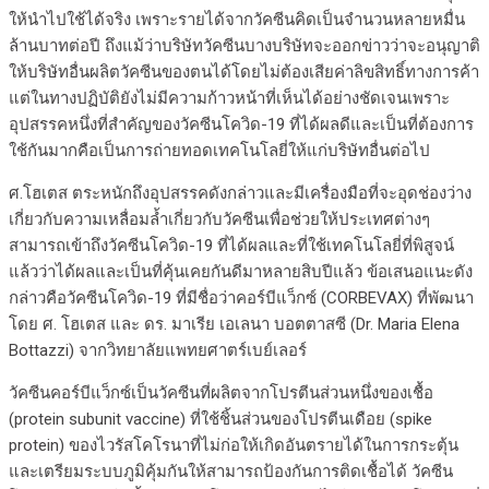
ให้นำไปใช้ได้จริง เพราะรายได้จากวัคซีนคิดเป็นจำนวนหลายหมื่น
ล้านบาทต่อปี ถึงแม้ว่าบริษัทวัคซีนบางบริษัทจะออกข่าวว่าจะอนุญาติ
ให้บริษัทอื่นผลิตวัคซีนของตนได้โดยไม่ต้องเสียค่าลิขสิทธิ์ทางการค้า
แต่ในทางปฏิบัติยังไม่มีความก้าวหน้าที่เห็นได้อย่างชัดเจนเพราะ
อุปสรรคหนึ่งที่สำคัญของวัคซีนโควิด-19 ที่ได้ผลดีและเป็นที่ต้องการ
ใช้กันมากคือเป็นการถ่ายทอดเทคโนโลยี่ให้แก่บริษัทอื่นต่อไป
ศ.​โฮเตส ตระหนักถึงอุปสรรคดังกล่าวและมีเครื่องมือที่จะอุดช่องว่าง
เกี่ยวกับความเหลื่อมล้ำเกี่ยวกับวัคซีนเพื่อช่วยให้ประเทศต่างๆ
สามารถเข้าถึงวัคซีนโควิด-19 ที่ได้ผลและที่ใช้เทคโนโลยี่ที่พิสูจน์
แล้วว่าได้ผลและเป็นที่คุ้นเคยกันดีมาหลายสิบปีแล้ว ข้อเสนอแนะดัง
กล่าวคือวัคซีนโควิด-19 ที่มีชื่อว่าคอร์บีแว็กซ์ (CORBEVAX) ที่พัฒนา
โดย ศ. โฮเตส และ ดร. มาเรีย เอเลนา บอตตาสซี (Dr. Maria Elena
Bottazzi) จากวิทยาลัยแพทยศาตร์เบย์เลอร์
วัคซีนคอร์บีแว็กซ์เป็นวัคซีนที่ผลิตจากโปรตีนส่วนหนึ่งของเชื้อ
(protein subunit vaccine) ที่ใช้ชิ้นส่วนของโปรตีนเดือย (spike
protein) ของไวรัสโคโรนาที่ไม่ก่อให้เกิดอันตรายได้ในการกระตุ้น
และเตรียมระบบภูมิคุ้มกันให้สามารถป้องกันการติดเชื้อได้ วัคซีน