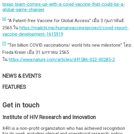
texas-team-comes-up-with-a-covid-vaccine-that-could-be-a-
global-game-changer
[6]
“A Patent-free Vaccine for Global Access” เมื่อ 3 กุมภาพันธ์
2565 ใน
https://mailchi.mp/humanvaccinesproject/covid-report-
vaccine-development-1615919
[7]
“Ten billion COVID vaccinations/ world hits new milestone” โดย
Freda Kreier เมื่อ 31 มกราคม 2565
ใน
https://www.nature.com/articles/d41586-022-00285-2
NEWS & EVENTS
FEATURES
Get in touch
Institute of HIV Research and Innovation
IHRI is a non-profit organization who has achieved recognition
for its work, including clinical and operational research, policy