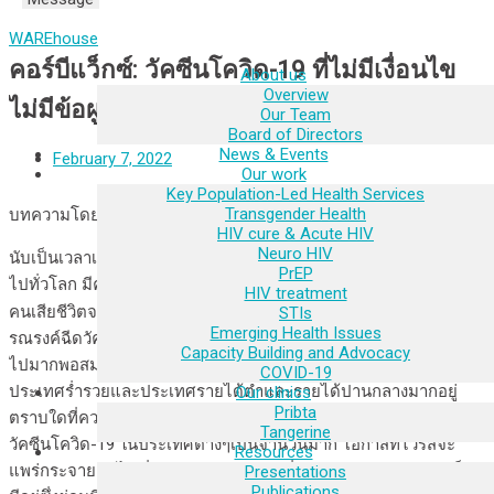
WAREhouse
คอร์บีแว็กซ์: วัคซีนโควิด-19 ที่ไม่มีเงื่อนไข
About us
Overview
ไม่มีข้อผูกมัด
Our Team
Board of Directors
News & Events
February 7, 2022
Our work
Key Population-Led Health Services
Transgender Health
บทความโดย อุดม ลิขิตวรรณวุฒิ
HIV cure & Acute HIV
Neuro HIV
นับเป็นเวลาเกินกว่าสองปีแล้วที่การระบาดของโควิด-19 แพร่กระจาย
PrEP
ไปทั่วโลก มีคนติดเชื้อทั้งหมดจากทั่วโลกมากกว่า 375 ล้านคน และมี
HIV treatment
[1]
คนเสียชีวิตจากโควิด-19 ไปแล้วมากกว่า 5.6 ล้านคน
ถึงแม้ว่าการ
STIs
Emerging Health Issues
รณรงค์ฉีดวัคซีนโควิด-19 ให้แก่คนในประเทศต่างๆมีความก้าวหน้า
Capacity Building and Advocacy
ไปมากพอสมควร แต่ยังมีช่องว่างของการรณรงค์ฉีดวัคซีนระหว่าง
COVID-19
ประเทศร่ำรวยและประเทศรายได้ต่ำและรายได้ปานกลางมากอยู่
Our clinics
Pribta
ตราบใดที่ความเหลื่อมล้ำเกี่ยวกับวัคซีนยังมีอยู่และมีคนที่ไม่ได้รับฉีด
Tangerine
วัคซีนโควิด-19 ในประเทศต่างๆเป็นจำนวนมาก โอกาสที่ไวรัสจะ
Resources
แพร่กระจายต่อไปเรื่อยๆ และเกิดการเปลี่ยนแปลงทางพันธุกรรมก็ยัง
Presentations
Publications