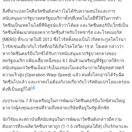
สิ่งที่น่าแปลกใจคือวัคซีนดังกล่าวไม่ได้รับความสนใจและการ
สนับสนุนจากรัฐบาลสหรัฐอเมริกาทั้งๆที่เทคโนโลยี่ที่ใช้ในการทำ
วัคซีนเป็นเทคโนโลยี่ที่พิสูจน์แล้วว่าได้ผล และวัคซีนคอร์บีแว็กซ์เป็น
วัคซีนท่ีพัฒนาต่อยอดจากวัคซีนสำหรับโรคซาร์ส และโรคเมอร์ส
(MERS) ที่ระบาดในปี 2012 ซึ่งไวรัสทั้งสองเป็นไวรัสตระกูลโคโรนา
ไวรัสเช่นเดียวกับไวรัสที่ก่อให้เกิดโรคโควิด-19 ศ. โฮเตส กล่าวว่า
หากวัคซีนคอร์บีแว็กซ์ได้รับการสนับสนุนจากรัฐบาลกลางของ
สหรัฐอเมริกาเพียงเสี้ยวหนึ่งของ 4.1 พันล้านเหรียญที่รัฐบาลให้การ
สนับสนุนแก่วัคซีนเอ็มอาร์เอ็นเอของโมเดอร์นาภายใต้ยุทธศาสตร์
ความเร็วสูง (Operation Warp Speed) แล้ว คนทั้งโลกอาจได้รับฉีด
วัคซีนไปแล้ว และเราคงไม่ต้องกังวลเกี่ยวกับไวรัสผันแปรโอมะครอน
[4]
ดังที่เป็นอยู่ก็ได้
งบประมาณ 7 ล้านเหรียญในการพัฒนาวัคซีนคอร์บีแว็กซ์ส่วนใหญ่
มาจากผู้ลงทุนเอกชนที่รวมถึงหลายบริษัทที่อยู่ในรัฐเท็กซัส
นักวิจัยและสถาบันที่สนับสนุนในการพัฒนาวัคซีนดังกล่าวมีความ
ต้องการที่จะผลิตวัคซีนราคาถูก (1-1.5 เหรียญต่อโด๊ส) เก็บรักษาและ