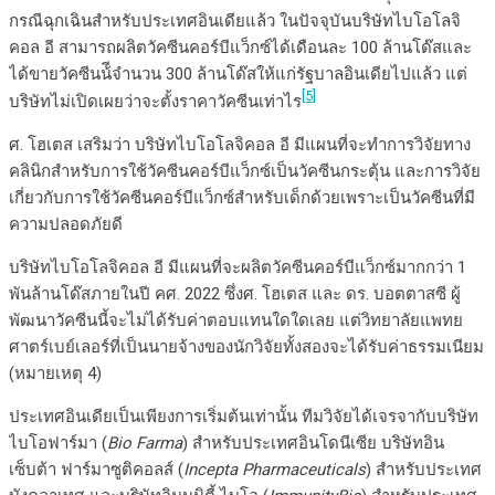
กรณีฉุกเฉินสำหรับประเทศอินเดียแล้ว ในปัจจุบันบริษัทไบโอโลจิ
คอล อี สามารถผลิตวัคซีนคอร์บีแว็กซ์ได้เดือนละ 100 ล้านโด๊สและ
ได้ขายวัคซีนน้ีจำนวน 300 ล้านโด๊สให้แก่รัฐบาลอินเดียไปแล้ว แต่
[5]
บริษัทไม่เปิดเผยว่าจะตั้งราคาวัคซีนเท่าไร
ศ. โฮเตส เสริมว่า บริษัทไบโอโลจิคอล อี มีแผนที่จะทำการวิจัยทาง
คลินิกสำหรับการใช้วัคซีนคอร์บีแว็กซ์เป็นวัคซีนกระตุ้น และการวิจัย
เกี่ยวกับการใช้วัคซีนคอร์บีแว็กซ์สำหรับเด็กด้วยเพราะเป็นวัคซีนที่มี
ความปลอดภัยดี
บริษัทไบโอโลจิคอล อี มีแผนที่จะผลิตวัคซีนคอร์บีแว็กซ์มากกว่า 1
พันล้านโด๊สภายในปี คศ. 2022 ซึ่งศ. โฮเตส และ ดร. บอตตาสซี ผู้
พัฒนาวัคซีนนี้จะไม่ได้รับค่าตอบแทนใดใดเลย แต่วิทยาลัยแพทย
ศาตร์เบย์เลอร์ที่เป็นนายจ้างของนักวิจัยทั้งสองจะได้รับค่าธรรมเนียม
(หมายเหตุ 4)
ประเทศอินเดียเป็นเพียงการเริ่มต้นเท่านั้น ทีมวิจัยได้เจรจากับบริษัท
ไบโอฟาร์มา (
Bio Farma
) สำหรับประเทศอินโดนีเซีย บริษัทอิน
เซ็บต้า ฟาร์มาซูติคอลส์ (
Incepta Pharmaceuticals
) สำหรับประเทศ