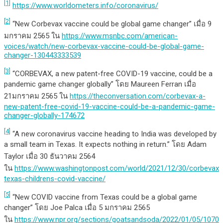
[1]
https://www.worldometers.info/coronavirus/
[2]
“New Corbevax vaccine could be global game changer” เมื่อ 9
มกราคม 2565 ใน
https://www.msnbc.com/american-
voices/watch/new-corbevax-vaccine-could-be-global-game-
changer-130443333539
[3]
“CORBEVAX, a new patent-free COVID-19 vaccine, could be a
pandemic game changer globally” โดย Maureen Ferran เมื่อ
21มกราคม 2565 ใน
https://theconversation.com/corbevax-a-
new-patent-free-covid-19-vaccine-could-be-a-pandemic-game-
changer-globally-174672
[4]
“A new coronavirus vaccine heading to India was developed by
a small team in Texas. It expects nothing in return.” โดย Adam
Taylor เมื่อ 30 ธันวาคม 2564
ใน
https://www.washingtonpost.com/world/2021/12/30/corbevax-
texas-childrens-covid-vaccine/
[5]
“New COVID vaccine from Texas could be a global game
changer” โดย Joe Palca เมื่อ 5 มกราคม 2565
ใน
https://www.npr.org/sections/goatsandsoda/2022/01/05/1070