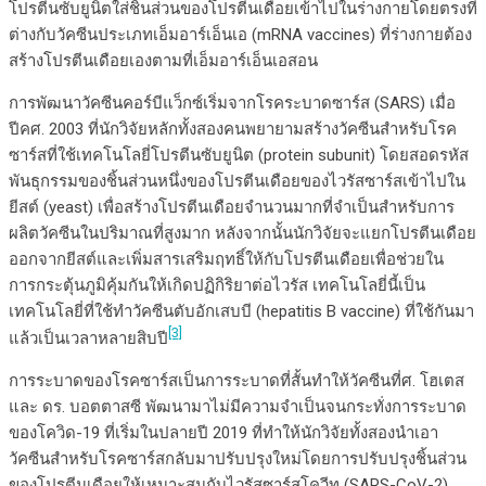
โปรตีนซับยูนิตใส่ชิ้นส่วนของโปรตีนเดือยเข้าไปในร่างกายโดยตรงที่
ต่างกับวัคซีนประเภทเอ็มอาร์เอ็นเอ (mRNA vaccines) ที่ร่างกายต้อง
สร้างโปรตีนเดือยเองตามที่เอ็มอาร์เอ็นเอสอน
การพัฒนาวัคซีนคอร์บีแว็กซ์เริ่มจากโรคระบาดซาร์ส (SARS) เมื่อ
ปีคศ. 2003 ที่นักวิจัยหลักทั้งสองคนพยายามสร้างวัคซีนสำหรับโรค
ซาร์สที่ใช้เทคโนโลยี่โปรตีนซับยูนิต (protein subunit) โดยสอดรหัส
พันธุกรรมของชิ้นส่วนหนึ่งของโปรตีนเดือยของไวรัสซาร์สเข้าไปใน
ยีสต์ (yeast) เพื่อสร้างโปรตีนเดือยจำนวนมากที่จำเป็นสำหรับการ
ผลิตวัคซีนในปริมาณที่สูงมาก หลังจากนั้นนักวิจัยจะแยกโปรตีนเดือย
ออกจากยีสต์และเพิ่มสารเสริมฤทธิ์ให้กับโปรตีนเดือยเพื่อช่วยใน
การกระตุ้นภูมิคุ้มกันให้เกิดปฏิกิริยาต่อไวรัส เทคโนโลยี่นี้เป็น
เทคโนโลยี่ที่ใช้ทำวัคซีนตับอักเสบบี (hepatitis B vaccine) ที่ใช้กันมา
[3]
แล้วเป็นเวลาหลายสิบปี
การระบาดของโรคซาร์สเป็นการระบาดที่สั้นทำให้วัคซีนที่ศ. โฮเตส
และ ดร. บอตตาสซี พัฒนามาไม่มีความจำเป็นจนกระทั่งการระบาด
ของโควิด-19 ที่เริ่มในปลายปี 2019 ที่ทำให้นักวิจัยทั้งสองนำเอา
วัคซีนสำหรับโรคซาร์สกลับมาปรับปรุงใหม่โดยการปรับปรุงชิ้นส่วน
ของโปรตีนเดือยให้เหมาะสมกับไวรัสซาร์สโควีทู (SARS-CoV-2)