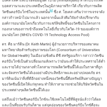
บังคลาเทศ และบริษัทอิมมูนิตี้ ไบโอ (
ImmunityBio
) สำหรับประเทศ
บอตสวานาและประเทศอื่นๆในภูมิภาคอาฟริกาใต้ เกี่ยวกับการผลิต
[6]
วัคซีนคอร์บีแว็กซ์ในประเทศนั้น
ซึ่ง ศ. โฮเตส เสริมว่าการเจรจาดัง
กล่าวก้าวหน้าไปมากแล้ว นอกจากนั้นแล้วทีมวิจัยกำลังปรึกษากับ
องค์การอนามัยโลกเกี่ยวกับการแชร์ลิขสิทธิ์ของวัคซีนในโครงการ
กองกลางของการเข้าถึงเทคโนโลยี่เกี่ยวกับโควิด-19 ขององค์การ
อนามัยโลก (WHO’s COVID-19 Technology Access Pool)
ดร. คีธ มาร์ติน (Dr. Keith Martin) ผู้อำนวยการบริหารของสมาคม
มหาวิทยาลัยสำหรับสุขภาพของโลก (Consortium of Universities
for Global Health) ในเมืองวอซิงตัน ดีซี สหรัฐอเมริกา กล่าวว่าวัคซีน
คอร์บีแว็กซ์เป็นตัวเปลี่ยนเกมส์เพราะว่ามันจะทำให้ประเทศรายได้ต่ำ
และรายได้ปานกลางทั่วโลกสามารถผลิตวัคซีนนี้ได้เองในราคาที่ถูก
และจัดสรรวัคซีนได้เองอย่างมีประสิทธิภาพและอย่างปลอดภัย ดร.​
มาร์ตินเน้นว่าสิ่งที่ดีอีกอย่างหนึ่งของวัคซีนนี้คือทรัพย์สินทางปัญญา
ของวัคซีนนี้เปิดให้แก่ทุกคน ทำให้เราสามารถช่วยให้บริษัทวัคซีนใน
ประเทศต่างๆผลิตวัคซีนนี้ได้เอง
แต่ถึงแม้ว่าวัคซีนคอร์บีแว็กซ์จะใช้เทคโนโลยี่ที่พิสูจน์แล้วว่าได้ผล
และเป็นที่ยอมรับกันก็ตาม แต่จุดอ่อนของวัคซีนคอร์บีแว็กซ์คือจะ