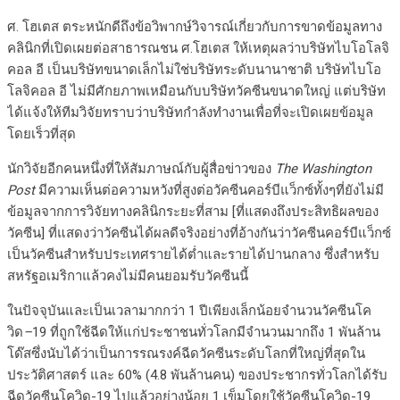
ศ.​ โฮเตส ตระหนักดีถึงข้อวิพากษ์วิจารณ์เกี่ยวกับการขาดข้อมูลทาง
คลินิกที่เปิดเผยต่อสาธารณชน ศ.​โฮเตส ให้เหตุผลว่าบริษัทไบโอโลจิ
คอล อี เป็นบริษัทขนาดเล็กไม่ใช่บริษัทระดับนานาชาติ บริษัทไบโอ
โลจิคอล อี ไม่มีศักยภาพเหมือนกับบริษัทวัคซีนขนาดใหญ่ แต่บริษัท
ได้แจ้งให้ทีมวิจัยทราบว่าบริษัทกำลังทำงานเพื่อที่จะเปิดเผยข้อมูล
โดยเร็วที่สุด
นักวิจัยอีกคนหนึ่งที่ให้สัมภาษณ์กับผู้สื่อข่าวของ
The Washington
Post
มีความเห็นต่อความหวังที่สูงต่อวัคซีนคอร์บีแว็กซ์ทั้งๆที่ยังไม่มี
ข้อมูลจากการวิจัยทางคลินิกระยะที่สาม [ที่แสดงถึงประสิทธิผลของ
วัคซีน] ที่แสดงว่าวัคซีนได้ผลดีจริงอย่างที่อ้างกันว่าวัคซีนคอร์บีแว็กซ์
เป็นวัคซีนสำหรับประเทศรายได้ต่ำและรายได้ปานกลาง ซึ่งสำหรับ
สหรัฐอเมริกาแล้วคงไม่มีคนยอมรับวัคซีนนี้
ในปัจจุบันและเป็นเวลามากกว่า 1 ปีเพียงเล็กน้อยจำนวนวัคซีนโค
วิด
–
19 ที่ถูกใช้ฉีดให้แก่ประชาชนทั่วโลกมีจำนวนมากถึง 1 พันล้าน
โด๊สซึ่งนับได้ว่าเป็นการรณรงค์ฉีดวัคซีนระดับโลกที่ใหญ่ที่สุดใน
ประวัติศาสตร์ และ 60% (4.8 พันล้านคน) ของประชากรทั่วโลกได้รับ
ฉีดวัคซีนโควิด-19 ไปแล้วอย่างน้อย 1 เข็มโดยใช้วัคซีนโควิด-19