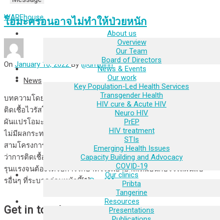
WAREhouse
โอมะครอนอาจไม่ทำให้ป่วยหนัก
About us
Overview
Our Team
Board of Directors
On
January 10, 2022
By
@dminihri
News & Events
Our work
News
Key Population-Led Health Services
Transgender Health
บทความโดย อุดม ลิขิตวรรณวุฒิ อวัยวะที่ได้รับผลกระทบจากการ
HIV cure & Acute HIV
ติดเชื้อไวรัสโคโรนาที่ก่อให้เกิดโรคโควิด-19 มากที่สุดคือปอด ไวรัส
Neuro HIV
PrEP
ผันแปรโอมะครอนที่กำลังระบาดมากทั่วโลกในขณะนี้ดูเหมือนว่าจะ
HIV treatment
ไม่มีผลกระทบต่อปอดเหมือนกับไวรัสผันแปรอื่นๆ ผลของการวิจัย
STIs
สามโครงการจากประเทศอาฟริกาใต้ สก็อตแลนด์ และอังกฤษแสดง
Emerging Health Issues
Capacity Building and Advocacy
ว่าการติดเชื้อไวรัสผันแปรโอมะครอนทำให้เกิดอาการป่วยที่ไม่
COVID-19
รุนแรงจนต้องได้รับการรักษาที่โรงพยาบาลเหมือนกับไวรัสผันแป
Our clinics
รอื่นๆ ที่ระบาดก่อนหน้านี้[1]
Read More
Pribta
Tangerine
Resources
Get in touch
Presentations
Publications