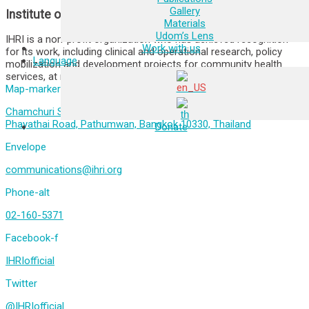
Gallery
Institute of HIV Research and Innovation
Materials
Udom’s Lens
IHRI is a non-profit organization who has achieved recognition
Work with us
for its work, including clinical and operational research, policy
Language
mobilization and development projects for community health
services, at national and international levels.
Map-marker-alt
Chamchuri Square Building 11th Floor, Unit 1109-1116, 319
Phayathai Road, Pathumwan, Bangkok 10330, Thailand
Donate
Envelope
communications@ihri.org
Phone-alt
02-160-5371
Facebook-f
IHRIofficial
Twitter
@IHRIofficial