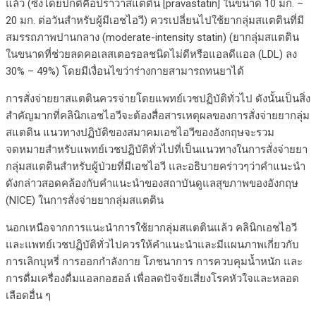
แล้ว (ซึ่งโดยปกติคือปราวาสแตติน [pravastatin] ในขนาด 10 มก. –
20 มก. ต่อวันสำหรับผู้มีเอชไอวี) ควรเปลี่ยนไปใช้ยากลุ่มสแตตินที่มี
สมรรถภาพปานกลาง (moderate-intensity statin) (ยากลุ่มสแตติน
ในขนาดที่ช่วยลดคอเลสเตอรอลชนิดไม่ดีหรือแอลดีแอล (LDL) ลง
30% – 49%) โดยมีเงื่อนไขว่าร่างกายสามารถทนยาได้
การสั่งจ่ายยาสแตตินควรจ่ายโดยแพทย์เวชปฏิบัติทั่วไป ดังนั้นเป็นสิ่ง
สำคัญมากที่คลินิกเอชไอวีจะต้องสื่อสารเหตุผลของการสั่งจ่ายยากลุ่ม
สแตติน แนวทางปฏิบัติของสมาคมเอชไอวีของอังกฤษจะรวม
จดหมายสำหรับแพทย์เวชปฏิบัติทั่วไปที่เป็นแนวทางในการสั่งจ่ายยา
กลุ่มสแตตินสำหรับผู้ป่วยที่มีเอชไอวี และอธิบายคร่าวๆว่าคำแนะนำ
ดังกล่าวสอดคล้องกับคำแนะนำของสถาบันดูแลสุขภาพของอังกฤษ
(NICE) ในการสั่งจ่ายยากลุ่มสแตติน
นอกเหนือจากการแนะนำการใช้ยากลุ่มสแตตินแล้ว คลินิกเอชไอวี
และแพทย์เวชปฏิบัติทั่วไปควรให้คำแนะนำและมีแผนภาพเกี่ยวกับ
การเลิกบุหรี่ การออกกำลังกาย โภชนาการ การควบคุมน้ำหนัก และ
การดื่มเครื่องดื่มแอลกอฮอล์ เพื่อลดปัจจัยเสี่ยงโรคหัวใจและหลอด
เลือดอื่น ๆ