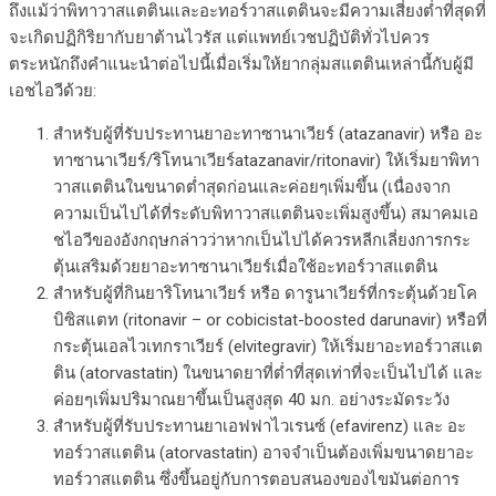
ถึงแม้ว่าพิทาวาสแตตินและอะทอร์วาสแตตินจะมีความเสี่ยงต่ำที่สุดที่
จะเกิดปฏิกิริยากับยาต้านไวรัส แต่แพทย์เวชปฏิบัติทั่วไปควร
ตระหนักถึงคำแนะนำต่อไปนี้เมื่อเริ่มให้ยากลุ่มสแตตินเหล่านี้กับผู้มี
เอชไอวีด้วย:
สำหรับผู้ที่รับประทานยาอะทาซานาเวียร์ (atazanavir) หรือ อะ
ทาซานาเวียร์/ริโทนาเวียร์atazanavir/ritonavir) ให้เริ่มยาพิทา
วาสแตตินในขนาดต่ำสุดก่อนและค่อยๆเพิ่มขึ้น (เนื่องจาก
ความเป็นไปได้ที่ระดับพิทาวาสแตตินจะเพิ่มสูงขึ้น) สมาคมเอ
ชไอวีของอังกฤษกล่าวว่าหากเป็นไปได้ควรหลีกเลี่ยงการกระ
ตุ้นเสริมด้วยยาอะทาซานาเวียร์เมื่อใช้อะทอร์วาสแตติน
สำหรับผู้ที่กินยาริโทนาเวียร์ หรือ ดารูนาเวียร์ที่กระตุ้นด้วยโค
บิซิสแตท (ritonavir – or cobicistat-boosted darunavir) หรือที่
กระตุ้นเอลไวเทกราเวียร์ (elvitegravir) ให้เริ่มยาอะทอร์วาสแต
ติน (atorvastatin) ในขนาดยาที่ต่ำที่สุดเท่าที่จะเป็นไปได้ และ
ค่อยๆเพิ่มปริมาณยาขึ้นเป็นสูงสุด 40 มก. อย่างระมัดระวัง
สำหรับผู้ที่รับประทานยาเอฟฟาไวเรนซ์ (efavirenz) และ อะ
ทอร์วาสแตติน (atorvastatin) อาจจำเป็นต้องเพิ่มขนาดยาอะ
ทอร์วาสแตติน ซึ่งขึ้นอยู่กับการตอบสนองของไขมันต่อการ