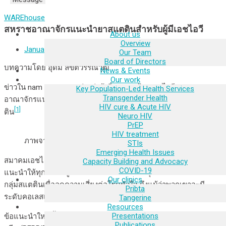
WAREhouse
สหราชอาณาจักรแนะนำยาสแตตินสำหรับผู้มีเอชไอวี
About us
Overview
January 5, 2024
Our Team
Board of Directors
บทความโดย อุดม ลิขิตวรรณวุฒิ
News & Events
Our work
ข่าวใน nam aidsmap กล่าวว่าผู้เชี่ยวชาญด้านเอชไอวีของสหราช
Key Population-Led Health Services
Transgender Health
อาณาจักรแนะนำให้ผู้มีเอชไอวีที่อายุตั้งแต่ 40 ปีขึ้นไปให้ใช้ยาสแต
HIV cure & Acute HIV
[1]
ติน
Neuro HIV
PrEP
HIV treatment
ภาพจาก Drug Discovery Word DDW
STIs
Emerging Health Issues
สมาคมเอชไอวีของอังกฤษ [British HIV Association (BHIVA)]
Capacity Building and Advocacy
COVID-19
แนะนำให้ทุกคนที่อยู่ร่วมกับเอชไอวี และมีอายุ 40 ปีขึ้นไปควรกินยา
Our clinics
กลุ่มสแตตินเพื่อลดความเสี่ยงต่อโรคหัวใจ ถึงแม้ว่าพวกเขาจะมี
Pribta
ระดับคอเลสเตอรอลไม่สูงหรือมีความเสี่ยงต่อโรคหัวใจต่ำก็ตาม
Tangerine
Resources
Presentations
ข้อแนะนำใหม่นี้เป็นข้อแนะนำแรกของโลกที่ตอบรับผลการวิจัยรี
Publications