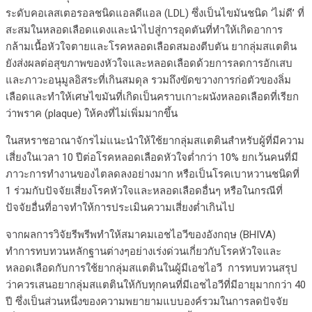
ระดับคอเลสเตอรอลชนิดแอลดีแอล (LDL) ซึ่งเป็นไขมันชนิด ‘ไม่ดี’ ที่
สะสมในหลอดเลือดแดงและนำไปสู่การอุดตันที่ทำให้เกิดอาการ
กล้ามเนื้อหัวใจตายและโรคหลอดเลือดสมองตีบตัน ยากลุ่มสแตติน
ยังส่งผลต่อสุขภาพของหัวใจและหลอดเลือดด้วยการลดการอักเสบ
และภาวะอนุมูลอิสระที่เกินสมดุล รวมถึงขัดขวางการก่อตัวของลิ่ม
เลือดและทำให้เศษไขมันที่เกิดเป็นคราบเกาะผนังหลอดเลือดที่เรียก
ว่าพราค (plaque) ให้คงที่ไม่เพิ่มมากขึ้น
ในสหราชอาณาจักรไม่แนะนำให้ใช้ยากลุ่มสแตตินสำหรับผู้ที่มีความ
เสี่ยงในเวลา 10 ปีต่อโรคหลอดเลือดหัวใจต่ำกว่า 10% ยกเว้นคนที่มี
ภาวะการทำงานของไตลดลงอย่างมาก หรือเป็นโรคเบาหวานชนิดที่
1 ร่วมกับปัจจัยเสี่ยงโรคหัวใจและหลอดเลือดอื่นๆ หรือในกรณีที่
ปัจจัยอื่นที่อาจทำให้การประเมินความเสี่ยงต่ำเกินไป
จากผลการวิจัยรีพรีพทำให้สมาคมเอชไอวีของอังกฤษ (BHIVA)
ทำการทบทวนหลักฐานต่างๆอย่างเร่งด่วนเกี่ยวกับโรคหัวใจและ
หลอดเลือดกับการใช้ยากลุ่มสแตตินในผู้มีเอชไอวี การทบทวนสรุป
ว่าควรเสนอยากลุ่มสแตตินให้กับทุกคนที่มีเอชไอวีที่มีอายุมากกว่า 40
ปี ซึ่งเป็นส่วนหนึ่งของความพยายามแบบองค์รวมในการลดปัจจัย