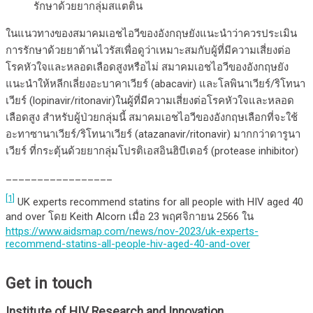
รักษาด้วยยากลุ่มสแตติน
ในแนวทางของสมาคมเอชไอวีของอังกฤษยังแนะนำว่าควรประเมิน
การรักษาด้วยยาต้านไวรัสเพื่อดูว่าเหมาะสมกับผู้ที่มีความเสี่ยงต่อ
โรคหัวใจและหลอดเลือดสูงหรือไม่ สมาคมเอชไอวีของอังกฤษยัง
แนะนำให้หลีกเลี่ยงอะบาคาเวียร์ (abacavir) และโลพินาเวียร์/ริโทนา
เวียร์ (lopinavir/ritonavir)ในผู้ที่มีความเสี่ยงต่อโรคหัวใจและหลอด
เลือดสูง สำหรับผู้ป่วยกลุ่มนี้ สมาคมเอชไอวีของอังกฤษเลือกที่จะใช้
อะทาซานาเวียร์/ริโทนาเวียร์ (atazanavir/ritonavir) มากกว่าดารูนา
เวียร์ ที่กระตุ้นด้วยยากลุ่มโปรติเอสอินฮิบีเตอร์ (protease inhibitor)
_________________
[1]
UK experts recommend statins for all people with HIV aged 40
and over โดย Keith Alcorn เมื่อ 23 พฤศจิกายน 2566 ใน
https://www.aidsmap.com/news/nov-2023/uk-experts-
recommend-statins-all-people-hiv-aged-40-and-over
Get in touch
Institute of HIV Research and Innovation