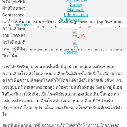
พรีพ (REPRIEVE) ที่ถูกนำเสนอในการประชุมสมาคมเอดส์นานาชาติ
Gallery
ด้านวิทยาศาสตร์เอชไอวี (the International AIDS Society
Materials
Udom’s Lens
Conference on HIV Science) เมื่อเดือนกรกฎาคมที่ผ่านมา การวิจัย
Work with us
แสดงให้เห็นว่าการกินยาพิทาวาสแตติน (pitavastatin) ทุกวันช่วยลด
Language
ความเสี่ยงของการเกิดโรคหัวใจและหลอดเลือดที่ร้ายแรง เช่น หัวใจ
วาย โรคหลอดเลือดสมองตีบตัน หรือ ลดความจำเป็นที่ต้องรักษาโรค
หัวใจผิดปกติที่รุนแรงลงได้ 35%ในผู้มีเอชไอวี แต่การวิจัยนี้คัดเลือก
เฉพาะผู้ที่มีความเสี่ยงต่ำถึงปานกลางต่อโรคหัวใจร้ายแรงภายในสิบ
Donate
ปีเท่านั้น
การวิจัยรีพรีพถูกออกแบบขึ้นเพื่อพิสูจน์ว่ายากลุ่มสแตตินช่วยลด
ความเสี่ยงโรคหัวใจและหลอดเลือดในผู้มีเอชไอวีหรือไม่เนื่องจากเอ
ชไอวีเพิ่มความเสี่ยงต่อโรคหัวใจโดยไม่คำนึงถึงปัจจัยเสี่ยงอื่นๆ เช่น
การสูบบุหรี่ คอเลสเตอรอลสูง หรือความดันโลหิตสูง ถึงแม้ว่าผู้มีเอช
ไอวีจะมีแนวโน้มที่จะเป็นโรคหัวใจและหลอดเลือดเพิ่มขึ้นสองเท่า
แต่การคำนวณความเสี่ยงโรคหัวใจและหลอดเลือดที่ใช้สำหรับ
ประชากรทั่วไปอาจประเมินความเสี่ยงของโรคสำหรับผู้มีเอชไอวีต่ำ
ไป
สแตตินเป็นกลุ่มยาที่ป้องกันการเกิดโรคหัวใจซึ่งทำงานโดยการลด