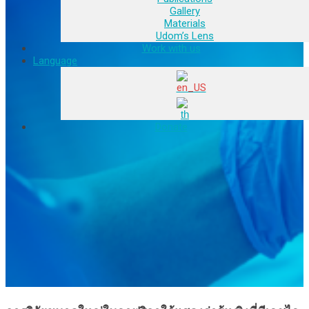
Gallery
Materials
Udom’s Lens
Work with us
Language
Donate