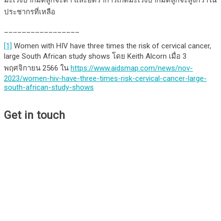
มะเร็งปากมดลูกจะต่ำ และอัตราการเกิดมะเร็งปากมดลูกจะสูงกว่าใน
ประชากรที่เหลือ
_________________
[1]
Women with HIV have three times the risk of cervical cancer,
large South African study shows โดย Keith Alcorn เมื่อ 3
พฤศจิกายน 2566 ใน
https://www.aidsmap.com/news/nov-
2023/women-hiv-have-three-times-risk-cervical-cancer-large-
south-african-study-shows
Get in touch
Institute of HIV Research and Innovation
IHRI is a non-profit organization who has achieved recognition
for its work, including clinical and operational research, policy
mobilization and development projects for community health
services, at national and international levels.
Map-marker-alt
Chamchuri Square Building 11th Floor, Unit 1109-1116, 319
Phayathai Road, Pathumwan, Bangkok 10330, Thailand