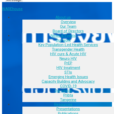
WAREhouse
About us
Overview
Our Team
Board of Directors
News & Events
Our work
Key Population-Led Health Services
Transgender Health
HIV cure & Acute HIV
Neuro HIV
PrEP
HIV treatment
STIs
Emerging Health Issues
Capacity Building and Advocacy
COVID-19
Our clinics
Pribta
Tangerine
Resources
Presentations
Publications