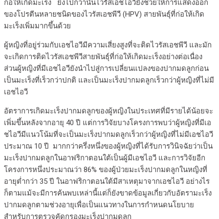
ก่อให้เกิดมะเร็ง ยิ่งไปกว่านั้นไวรัสเอชไอวียังช่วยให้การแสดงออก
ของโปรตีนหลายชนิดของไวรัสเอชพีวี (HPV) สายพันธุ์ที่ก่อให้เกิด
มะเร็งเพิ่มมากขึ้นด้วย
ผู้หญิงที่อยู่ร่วมกับเอชไอวีมีความเสี่ยงสูงที่จะติดไวรัสเอชพีวี และมัก
จะเกิดการติดไวรัสเอชพีวีสายพันธุ์ที่ก่อให้เกิดมะเร็งอย่างต่อเนื่อง
ส่วนผู้หญิงที่มีเอชไอวียังนำไปสู่การเปลี่ยนแปลงของปากมดลูกก่อน
เป็นมะเร็งที่เร็วกว่าปกติ และเป็นมะเร็งปากมดลูกเร็วกว่าผู้หญิงที่ไม่มี
เอชไอวี
อัตราการเกิดมะเร็งปากมดลูกของผู้หญิงในประเทศที่มีรายได้น้อยจะ
เพิ่มขึ้นหลังจากอายุ 40 ปี แต่การวิจัยบางโครงการพบว่าผู้หญิงที่มีเอ
ชไอวีมีแนวโน้มที่จะเป็นมะเร็งปากมดลูกเร็วกว่าผู้หญิงที่ไม่มีเอชไอวี
ประมาณ 10 ปี มากกว่าครึ่งหนึ่งของผู้หญิงที่ได้รับการวินิจฉัยว่าเป็น
มะเร็งปากมดลูกในอาฟริกาตอนใต้เป็นผู้มีเอชไอวี และการวิจัยอีก
โครงการหนึ่งประมาณว่า 86% ของผู้ป่วยมะเร็งปากมดลูกในหญิงที่
อายุต่ำกว่า 35 ปี ในอาฟริกาตอนใต้มีสาเหตุมาจากเอชไอวี อย่างไร
ก็ตามแม้จะมีการค้นพบเหล่านี้แต่ก็ยังขาดข้อมูลเกี่ยวกับอัตรามะเร็ง
ปากมดลูกตามช่วงอายุเพื่อเป็นแนวทางในการกำหนดนโยบาย
สำหรับการตรวจคัดกรองมะเร็งปากมดลูก