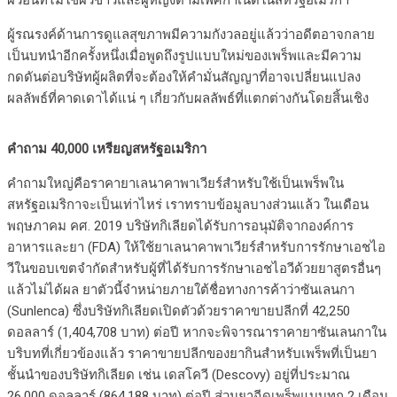
ผิวอื่นที่ไม่ใช่ผิวขาวและผู้หญิงตามเพศกำเนิดในสหรัฐอเมริกา
ผู้รณรงค์ด้านการดูแลสุขภาพมีความกังวลอยู่แล้วว่าอดีตอาจกลาย
เป็นบทนำอีกครั้งหนึ่งเมื่อพูดถึงรูปแบบใหม่ของเพร็พและมีความ
กดดันต่อบริษัทผู้ผลิตที่จะต้องให้คำมั่นสัญญาที่อาจเปลี่ยนแปลง
ผลลัพธ์ที่คาดเดาได้แน่ ๆ เกี่ยวกับผลลัพธ์ที่แตกต่างกันโดยสิ้นเชิง
คำถาม 40,000 เหรียญสหรัฐอเมริกา
คำถามใหญ่คือราคายาเลนาคาพาเวียร์สำหรับใช้เป็นเพร็พใน
สหรัฐอเมริกาจะเป็นเท่าไหร่ เราทราบข้อมูลบางส่วนแล้ว ในเดือน
พฤษภาคม คศ. 2019 บริษัทกิเลียดได้รับการอนุมัติจากองค์การ
อาหารและยา (FDA) ให้ใช้ยาเลนาคาพาเวียร์สำหรับการรักษาเอชไอ
วีในขอบเขตจำกัดสำหรับผู้ที่ได้รับการรักษาเอชไอวีด้วยยาสูตรอื่นๆ
แล้วไม่ได้ผล ยาตัวนี้จำหน่ายภายใต้ชื่อทางการค้าว่าซันเลนกา
(Sunlenca) ซึ่งบริษัทกิเลียดเปิดตัวด้วยราคาขายปลีกที่ 42,250
ดอลลาร์ (1,404,708 บาท) ต่อปี หากจะพิจารณาราคายาซันเลนกาใน
บริบทที่เกี่ยวข้องแล้ว ราคาขายปลีกของยากินสำหรับเพร็พที่เป็นยา
ชั้นนำของบริษัทกิเลียด เช่น เดสโควี (Descovy) อยู่ที่ประมาณ
26,000 ดอลลาร์ (864,188 บาท) ต่อปี ส่วนยาฉีดเพร็พแบบทุก 2 เดือน