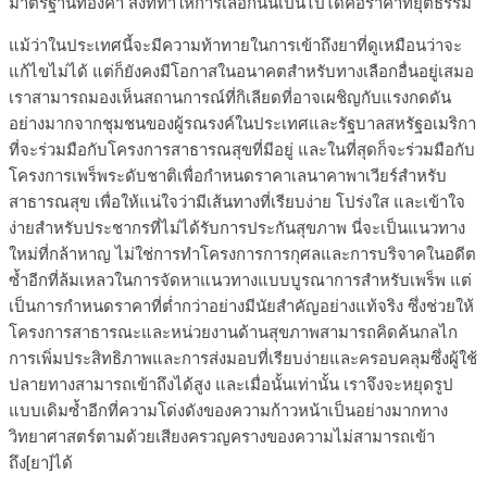
มาตรฐานทองคำ สิ่งที่ทำให้การเลือกนั้นเป็นไปได้คือราคาที่ยุติธรรม
แม้ว่าในประเทศนี้จะมีความท้าทายในการเข้าถึงยาที่ดูเหมือนว่าจะ
แก้ไขไม่ได้ แต่ก็ยังคงมีโอกาสในอนาคตสำหรับทางเลือกอื่นอยู่เสมอ
เราสามารถมองเห็นสถานการณ์ที่กิเลียดที่อาจเผชิญกับแรงกดดัน
อย่างมากจากชุมชนของผู้รณรงค์ในประเทศและรัฐบาลสหรัฐอเมริกา
ที่จะร่วมมือกับโครงการสาธารณสุขที่มีอยู่ และในที่สุดก็จะร่วมมือกับ
โครงการเพร็พระดับชาติเพื่อกำหนดราคาเลนาคาพาเวียร์สำหรับ
สาธารณสุข เพื่อให้แน่ใจว่ามีเส้นทางที่เรียบง่าย โปร่งใส และเข้าใจ
ง่ายสำหรับประชากรที่ไม่ได้รับการประกันสุขภาพ นี่จะเป็นแนวทาง
ใหม่ที่กล้าหาญ ไม่ใช่การทำโครงการการกุศลและการบริจาคในอดีต
ซ้ำอีกที่ล้มเหลวในการจัดหาแนวทางแบบบูรณาการสำหรับเพร็พ แต่
เป็นการกำหนดราคาที่ต่ำกว่าอย่างมีนัยสำคัญอย่างแท้จริง ซึ่งช่วยให้
โครงการสาธารณะและหน่วยงานด้านสุขภาพสามารถคิดค้นกลไก
การเพิ่มประสิทธิภาพและการส่งมอบที่เรียบง่ายและครอบคลุมซึ่งผู้ใช้
ปลายทางสามารถเข้าถึงได้สูง และเมื่อนั้นเท่านั้น เราจึงจะหยุดรูป
แบบเดิมซ้ำอีกที่ความโด่งดังของความก้าวหน้าเป็นอย่างมากทาง
วิทยาศาสตร์ตามด้วยเสียงครวญครางของความไม่สามารถเข้า
ถึง[ยา]ได้
_______________________________