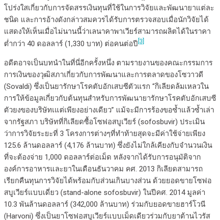
โปร่งใสเกี่ยวกับการจัดสรรเงินทุนที่ใช้ในการวิจัยและพัฒนายาแต่ละ
ชนิด และการอ้างดังกล่าวสมควรได้รับการตรวจสอบเมื่อนักวิจัยได้
แสดงให้เห็นเมื่อไม่นานนี้ว่าเลนาคาพาเวียร์สามารถผลิตได้ในราคา
[3]
ต่ำกว่า 40 ดอลลาร์ (1,330 บาท) ต่อคนต่อปี
อดีตอาจเป็นบทนำในที่นี่อีกครั้งหนึ่ง ตามรายงานของคณะกรรมการ
การเงินของวุฒิสภาเกี่ยวกับการพัฒนาและการตลาดของโซวาวดี
(Sovaldi) ซึ่งเป็นยารักษาโรคตับอักเสบซีตัวแรก “กิเลียดล้มเหลวใน
การให้ข้อมูลเกี่ยวกับต้นทุนสำหรับการพัฒนายารักษาโรคตับอักเสบซี
ตัวยงของบริษัทเแต่เพียงอย่างเดียว” แม้จะมีการร้องขอซ้ำแล้วซ้ำเล่า
จากรัฐสภา บริษัทที่กิเลียดซื้อโซฟอสบูเวียร์ (sofosbuvir) ประเมิน
ว่าการวิจัยระยะที่ 3 โครงการต่างๆที่ทำท้ายสุดจะมีค่าใช้จ่ายเพียง
125.6 ล้านดอลลาร์ (4,176 ล้านบาท) ซึ่งยังไม่ใกล้เคียงกับจำนวนเงิน
ที่จะต้องจ่าย 1,000 ดอลลาร์ต่อเม็ด หลังจากได้รับการอนุมัติจาก
องค์การอาหารและยาในเดือนธันวาคม คศ. 2013 กิเลียดสามารถ
เรียกคืนทุนการวิจัยได้พร้อมกับส่วนเกินบางส่วน ด้วยยอดขายโซฟอ
สบูเวียร์แบบเดี่ยว (stand-alone sofosbuvir) ในปีคศ. 2014 มูลค่า
10.3 พันล้านดอลลาร์ (342,000 ล้านบาท) ร่วมกับยอดขายฮาร์โวนี
(Harvoni) ซึ่งเป็นยาโซฟอสบูเวียร์แบบเม็ดเดียวร่วมกับยาต้านไวรัส