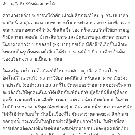
อำเภอใจที่บริษัทต้องการได้
ความกังวลอีกประการหนึ่งก็คือ เมื่อมีผลิตภัณฑ์ใหม่ ๆ เช่น เลนาคา
พาเวียร์ออกสู่ตลาด ความพยายามในการทำตลาดอย่างเต็มที่อาจส่ง
ผลกระทบต่อตลาดที่กำลังเริ่มเกิดขึ้นของเพร็พแบบกินที่ใช้ยาสามัญ
ซึ่งมีความปลอดภัย มีประสิทธิภาพและมีคุณภาพสูงแต่ราคาถูกมาก
ในราคาต่ำกว่า 1 ดอลลาร์ (33 บาท) ต่อเม็ด นี่คือสิ่งที่เกิดขึ้นเมื่อเพ
ร็พแบบกินรุ่นใหม่ของกิเลียดได้รับการอนุมัติ 1 ปี ก่อนที่ยาดั้งเดิม
ของบริษัทจะกลายเป็นยาสามัญ
ในสหรัฐอเมริกา ผลิตภัณฑ์ที่ใหม่กว่ามักจะถูกถือว่าดีกว่าโดย
อัตโนมัติ และแม้ว่าผลการวิจัยทางคลินิกสำหรับเลนาคาพาเวียร์จะ
น่าประทับใจอย่างแน่นอน แต่ก็ไม่ชัดเจนเลยว่าอนาคตของเพร็พควร
จะผลักดันให้ทุกคนหันมาใช้ผลิตภัณฑ์ต้นตำรับ[หรือที่มียี่ห้อ]ที่ออก
ฤทธิ์ยาวนานหรือไม่ เมื่อพิจารณาจากความนิยมที่ลดน้อยลงในช่วง
ไม่กี่ปีแรกของอะพรีทูด (Apretude) ยาฉีดออกฤทธิ์ยาวนานของบริษัท
วีฟที่ใช้สำหรับเพร็พ มันเป็นเรื่องที่ไม่ชัดเจนว่าตลาดของผลิตภัณฑ์
ออกฤทธิ์ยาวนานนั้นใหญ่โตอย่างที่ผู้ผลิตบอกหรือไม่ ในท้ายที่สุด
การเลือกผลิตภัณฑ์เพร็พที่เหมาะสมที่สุดสำหรับแต่ละบุคคลถือเป็น