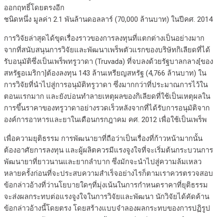
ออกฤทธิ์โดยตรงอีก
ชนิดหนึ่ง มูลค่า 2.1 พันล้านดอลลาร์ (70,000 ล้านบาท) ในปีคศ. 2014
การวิจัยล่าสุดได้ขุดเรื่องราวของการลงทุนที่แตกต่างเป็นอย่างมาก
จากที่สนับสนุนการวิจัยและพัฒนาเพร็พตัวแรกของบริษัทกิเลียดที่ได้
รับอนุมัติซึ่งเป็นเพร็พทรูวาดา (Truvada) ที่จบลงด้วยรัฐบาลกลาง[ของ
สหรัฐอเมริกา]ต้องลงทุน 143 ล้านเหรียญสหรัฐ (4,766 ล้านบาท) ใน
การวิจัยที่นำไปสู่การอนุมัติทรูวาดา ซึ่งมากกว่าที่ประมาณการไว้ใน
ตอนแรกมาก และยังบ่อนทำลายเหตุผลของกิเลียดที่ใช้เป็นเหตุผลใน
การขึ้นราคาของทรูวาดาอย่างรวดเร็วหลังจากที่ได้รับการอนุมัติจาก
องค์การอาหารและยาในเดือนกรกฎาคม คศ. 2012 เพื่อใช้เป็นเพร็พ
เพื่อความยุติธรรม การพัฒนายาที่ถือว่าเป็นเรื่องที่ก้าวหน้ามากนั้น
ต้องอาศัยการลงทุน และผู้ผลิตควรมีแรงจูงใจที่จะเริ่มต้นกระบวนการ
พัฒนายาที่ยาวนานและยากลำบาก ซึ่งมักจะนำไปสู่ความล้มเหลว
หลายครั้งก่อนที่จะประสบความสำเร็จอย่างไรก็ตามเราควรตรวจสอบ
ข้อกล่าวอ้างที่ว่านโยบายใดๆที่มุ่งเน้นในการกำหนดราคาที่ยุติธรรม
จะส่งผลกระทบต่อแรงจูงใจในการวิจัยและพัฒนา นักวิจัยได้คัดค้าน
ข้อกล่าวอ้างนี้โดยตรง โดยสร้างแบบจำลองผลกระทบของการปฏิรูป