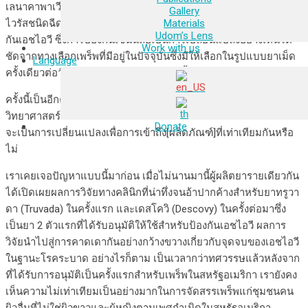
เลนาคาพาเวียร์เป็นยาที่กำลังอยู่ในระหว่างการวิจัยในรูปแบบยาต้าน
Gallery
Materials
ไวรัสชนิดฉีดที่สามารถใช้ได้ทุกๆหกเดือนก่อนการสัมผัสเชื้อเพื่อป้อง
Udom’s Lens
กันเอชไอวี ซึ่งการป้องกันเช่นนี้ถือเป็นการเปลี่ยนแปลงอย่างเห็นได้
Work with us
ชัดจากทางเลือกเพร็พที่มีอยู่ในปัจจุบันซึ่งมีให้เลือกในรูปแบบยาเม็ด
Language
ครั้งเดียวต่อวัน หรือยาฉีดทุก 2 เดือนเท่านั้น
ครั้งนี้เป็นอีกครั้งหนึ่งที่ชุมชนเอชไอวีต้องพบกับการเปลี่ยนแปลงทาง
วิทยาศาสตร์ และเป็นอีกครั้งหนึ่งเช่นเดียวกันที่ยังคงมีคำถามว่ามัน
Donate
จะเป็นการเปลี่ยนแปลงเพื่อการเข้าถึง[ผลิตภัณฑ์]ที่เท่าเทียมกันหรือ
ไม่
เราเคยเจอปัญหาแบบนี้มาก่อน เมื่อไม่นานมานี้ผู้ผลิตยารายเดียวกัน
ได้เปิดเผยผลการวิจัยทางคลินิกที่น่าทึ่งจนอ้าปากค้างสำหรับยาทรูวา
ดา (Truvada) ในครั้งแรก และเดสโควิ (Descovy) ในครั้งต่อมาซึ่ง
เป็นยา 2 ตัวแรกที่ได้รับอนุมัติให้ใช้สำหรับป้องกันเอชไอวี ผลการ
วิจัยนำไปสู่การคาดเดากันอย่างกว้างขวางเกี่ยวกับจุดจบของเอชไอวี
ในฐานะโรคระบาด อย่างไรก็ตาม เป็นเวลากว่าทศวรรษแล้วหลังจาก
ที่ได้รับการอนุมัติเป็นครั้งแรกสำหรับเพร็พในสหรัฐอเมริกา เรายังคง
เห็นความไม่เท่าเทียมเป็นอย่างมากในการจัดสรรเพร็พแก่ชุมชนคน