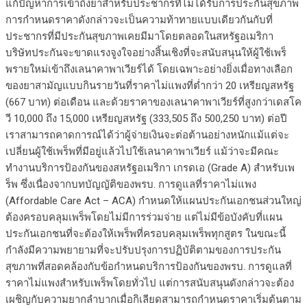
แก้ปัญหาการเข้าถึงยาสำหรับประชากรที่ไม่ได้รับการประกันสุขภาพ
การกำหนดราคาดังกล่าวจะเป็นความท้าทายแบบเดียวกันกับที่
ประชากรที่มีประกันสุขภาพเคยมีมาโดยตลอดในสหรัฐอเมริกา
บริษัทประกันจะขาดแรงจูงใจอย่างสิ้นเชิงที่จะสนับสนุนให้ผู้ใช้เพร็
พรายใหม่เข้าถึงเลนาคาพาเวียร์ได้ โดยเฉพาะอย่างยิ่งเมื่อทางเลือก
ของยาสามัญแบบกินรายวันที่ราคาไม่แพงที่ต่ำกว่า 20 เหรียญสหรัฐ
(667 บาท) ต่อเดือน และด้วยราคาของเลนาคาพาเวียร์ที่สูงกว่าเดสโค
วี 10,000 ถึง 15,000 เหรียญสหรัฐ (333,505 ถึง 500,250 บาท) ต่อปี
เราสามารถคาดการณ์ได้ว่าผู้จ่ายเงินจะต่อต้านอย่างหนักแม้แต่จะ
เปลี่ยนผู้ใช้เพร็พที่มีอยู่แล้วไปใช้เลนาคาพาเวียร์ แม้ว่าจะมีคณะ
ทำงานบริการป้องกันของสหรัฐอเมริกา เกรดเอ (Grade A) สำหรับเพ
ร็พ ซึ่งเนื่องจากบทบัญญัติของพรบ. การดูแลที่ราคาไม่แพง
(Affordable Care Act – ACA) กำหนดให้แผนประกันเอกชนส่วนใหญ่
ต้องครอบคลุมเพร็พโดยไม่มีการร่วมจ่าย แต่ไม่มีข้อบังคับที่แผน
ประกันเอกชนที่จะต้องให้เพร็พที่ครอบคลุมเพร็พทุกสูตร ในขณะนี้
กำลังมีความพยายามที่จะปรับปรุงการปฏิบัติตามของการประกัน
สุขภาพที่สอดคล้องกับข้อกำหนดบริการป้องกันของพรบ. การดูแลที่
ราคาไม่แพงสำหรับเพร็พโดยทั่วไป แต่การสนับสนุนดังกล่าวจะต้อง
เผชิญกับความยากลำบากเมื่อกิเลียดสามารถกำหนดราคาเริ่มต้นตาม