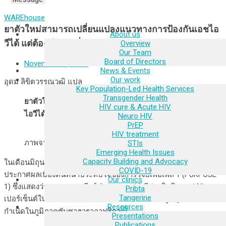
WAREhouse
ยาตัวใหม่สามารถเปลี่ยนแปลงแนวทางการป้องกันเอชไอ
About us
วีได้ แต่ต้องมีราคาที่เหมาะสม
Overview
Our Team
Board of Directors
November 13, 2024
News & Events
Our work
อุดม ลิขิตวรรณวุฒิ แปล
Key Population-Led Health Services
Transgender Health
ยาตัวใหม่สามารถเปลี่ยนแปลงแนวทางการป้องกันเอช
HIV cure & Acute HIV
[1]
ไอวีได้
แต่ต้องมีราคาที่เหมาะสม
Neuro HIV
PrEP
HIV treatment
ภาพจาก EATG European AIDS Treatment Group
STIs
Emerging Health Issues
Capacity Building and Advocacy
ในเดือนมิถุนายน บริษัทกิเลียด ไซแอนซ์ (Gilead Sciences) ได้
COVID-19
ประกาศผลเบื้องต้นที่น่าประทับใจของการวิจัยเพอเพิส 1 (PURPOSE
Our clinics
1) ซึ่งแสดงว่าเลนาคาพาเวียร์ (lenacapavir) มีประสิทธิภาพ 100
Pribta
Tangerine
เปอร์เซ็นต์ในการป้องกันการติดเอชไอวีรายใหม่ในผู้หญิงตามเพศ
Resources
[2]
กำเนิดในภูมิภาคซับซาฮาราอาฟริกา
Presentations
Publications