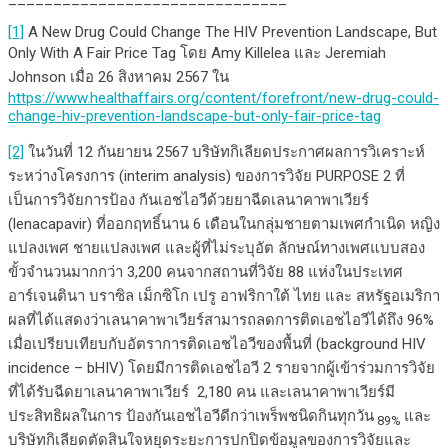
[1]
A New Drug Could Change The HIV Prevention Landscape, But
Only With A Fair Price Tag โดย Amy Killelea และ Jeremiah
Johnson เมื่อ 26 สิงหาคม 2567 ใน
https://www.healthaffairs.org/content/forefront/new-drug-could-
change-hiv-prevention-landscape-but-only-fair-price-tag
[2]
ในวันที่ 12 กันยายน 2567 บริษัทกิเลียดประกาศผลการวิเคราะห์
ระหว่างโครงการ (interim analysis) ของการวิจัย PURPOSE 2 ที่
เป็นการวิจัยการป้อง กันเอชไอวีด้วยยาฉีดเลนาคาพาเวียร์
(lenacapavir) ที่ออกฤทธิ์นาน 6 เดือนในกลุ่มชายตามเพศกำเนิด หญิง
แปลงเพศ ชายแปลงเพศ และผู้ที่ไม่ระบุอัต ลักษณ์ทางเพศแบบสอง
ขั้วจำนวนมากกว่า 3,200 คนจากสถานที่วิจัย 88 แห่งในประเทศ
อาร์เจนตินา บราซิล เม็กซิโก เปรู อาฟริกาใต้ ไทย และ สหรัฐอเมริกา
ผลที่ได้แสดงว่าเลนาคาพาเวียร์สามารถลดการติดเอชไอวีได้ถึง 96%
เมื่อเปรียบเทียบกับอัตราการติดเอชไอวีของพื้นที่ (background HIV
incidence – bHIV) โดยมีการติดเอชไอวี 2 รายจากผู้เข้าร่วมการวิจัย
ที่ได้รับฉีดยาเลนาคาพาเวียร์ 2,180 คน และเลนาคาพาเวียร์มี
ประสิทธิผลในการ ป้องกันเอชไอวีดีกว่าเพร็พชนิดกินทุกวัน
และ
89%
บริษัทกิเลียดตัดสินใจหยุดระยะการปกปิดข้อมูลของการวิจัยและ