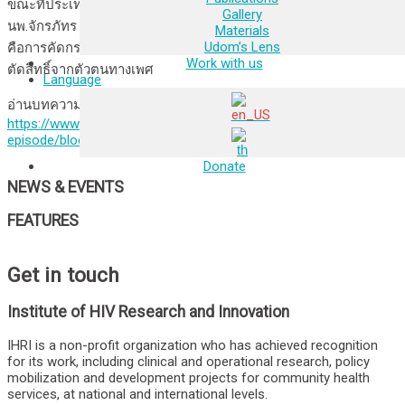
ขณะที่ประเทศไทยยังคงห้ามกลุ่ม MSM บริจาคโลหิตอย่างถาวร
Gallery
นพ.จักรภัทร บุญเรือง แพทย์นักวิจัย IHRI ชี้ว่าแนวทางที่เหมาะสมกว่า
Materials
Udom’s Lens
คือการคัดกรองด้วยคำถามเกี่ยวกับพฤติกรรมความเสี่ยง ไม่ใช่การ
Work with us
ตัดสิทธิ์จากตัวตนทางเพศ
Language
อ่านบทความฉบับเต็มได้ที่ →
https://www.sbs.com.au/language/thai/th/podcast-
episode/blood-donation/6k4xky16k
Donate
NEWS & EVENTS
FEATURES
Get in touch
Institute of HIV Research and Innovation
IHRI is a non-profit organization who has achieved recognition
for its work, including clinical and operational research, policy
mobilization and development projects for community health
services, at national and international levels.