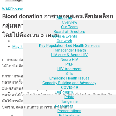
WAREhouse
Blood donation กาชาดออสเตรเลียปลดล็อก
About us
Overview
กลุ่มหลากหลายทางเพศบริจาคพลาสมาได้
Our Team
Board of Directors
โดยไม่ต้องเว้น 3 เดือน
News & Events
Our work
Key Population-Led Health Services
May 27, 2026
Transgender Health
HIV cure & Acute HIV
Neuro HIV
กาชาดออสเตรเลียปลดล็อก กลุ่มหลากหลายทางเพศบริจาคพลาสมา
PrEP
ได้โดยไม่ต้องเว้น 3 เดือน
HIV treatment
STIs
สภากาชาดออสเตรเลียประกาศปรับเงื่อนไขการรับบริจาคโลหิตและ
Emerging Health Issues
พลาสมาครั้งสำคัญ โดยนับตั้งแต่วันที่ 14 กรกฎาคม 2568 กลุ่มชายที่
Capacity Building and Advocacy
COVID-19
มีเพศสัมพันธ์กับชาย (MSM) รวมถึงผู้ที่ใช้ยาเพร็พ สามารถบริจาค
Our clinics
พลาสมาได้โดยไม่ต้องเว้นระยะ 3 เดือนอีกต่อไป พร้อมเดินหน้าผลัก
Pribta
ดันให้การคัดกรองผู้บริจาคโลหิตอิงจากพฤติกรรมทางเพศของ
Tangerine
Resources
ปัจเจกบุคคล แทนการเหมารวมตามเพศวิถี
Presentations
Publications