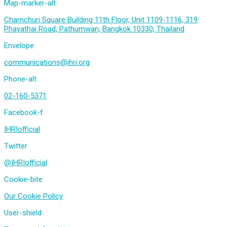
Map-marker-alt
Chamchuri Square Building 11th Floor, Unit 1109-1116, 319
Phayathai Road, Pathumwan, Bangkok 10330, Thailand
Envelope
communications@ihri.org
Phone-alt
02-160-5371
Facebook-f
IHRIofficial
Twitter
@IHRIofficial
Cookie-bite
Our Cookie Policy
User-shield