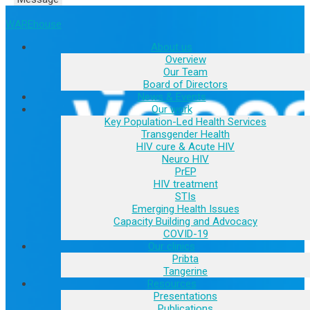
WAREhouse
About us
Overview
Our Team
Board of Directors
News & Events
Our work
Key Population-Led Health Services
Transgender Health
HIV cure & Acute HIV
Neuro HIV
PrEP
HIV treatment
STIs
Emerging Health Issues
Capacity Building and Advocacy
COVID-19
Our clinics
Pribta
Tangerine
Resources
Presentations
Publications