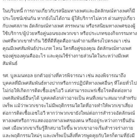
ในบริบทนี้ การถามเกี่ยวกับรสนิยมทางเพศและอัตลักษณ์ทางเพศก็มี
ประโยชน์เช่นกัน หากยังไม่ได้ถาม ผู้ให้บริการไม่ควร ด่วนสรุปเกี่ยว
กับเพศสภาพ อัตลักษณ์ทางเพศ สรรพนาม หรือรสนิยมทางเพศของผู้
ใช้บริการ/ผู้ป่วยหรือคู่นอนของพวกเขา หรือประเภทของกิจกรรมทาง
เพศที่พวกเขาทำกัน วิธีที่ดีที่สุดคือถามคำถามที่ตรงไปตรงมา เช่น
คุณมีเพศสัมพันธ์ประเภท ไหน ใครคือคู่ของคุณ อัตลักษณ์ทางเพศ
ของคู่ของคุณคืออะไร และคุณใช้ร่างกายส่วนใดในระหว่างมีเพศ
สัมพันธ์
รศ. บูลเมนทอล ยกตัวอย่างที่ควรพิจารณา เช่น ลองพิจารณาถึง
บุคคลที่มีเพศสัมพันธ์ทางปากหรือการปฏิบัติทางเพศอื่นๆ ที่โดยทั่วไป
ไม่ก่อให้เกิดการติดเชื้อเอชไอวี แต่สามารถแพร่เชื้อโรคติดต่อทาง
เพศสัมพันธ์อื่นๆได้ บุคคลดังกล่าวอาจเป็น คนที่เหมาะสมมากสำหรับ
เพร็พ แม้ว่าพวกเขาจะไม่มีพฤติกรรมใดใดที่อาจทำให้พวกเขาเสี่ยง
ต่อการติดเชื้อเอชไอวี หากว่าพวกเขายังใหม่ต่อการสำรวจอัตลักษณ์
ทางเพศหรือการแสดงออกทางเพศของตน หรืออยู่ระหว่างการยืนยัน
เพศ เมื่อพวกเขาเริ่มรู้สึกสบายใจขึ้น พวกเขาอาจเริ่มสำรวจร่างกาย
และพฤติกรรมใหม่ๆ และเพร็พเป็นสิ่งที่ควรพูดคุยกับใครก็ตามที่ยังมี