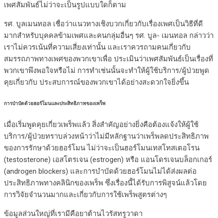
เพศสัมพันธ์ไม่ว่าจะเป็นรูปแบบใดก็ตาม
รศ. บูลเมนทอล เชื่อว่าแนวทางเชิงบวกเกี่ยวกับเรื่องเพศเป็นวิธีที่ดี
มากสำหรับบุคคลข้ามเพศและคนกลุ่มอื่นๆ รศ. บูล- เมนทอล กล่าวว่า
เราไม่ควรเน้นที่ความเสี่ยงเท่านั้น และเราควรถามคนเกี่ยวกับ
สมรรถภาพทางเพศของพวกเขาเพื่อ ประเมินว่าเพศสัมพันธ์เป็นเรื่องที่
พวกเขาพึงพอใจหรือไม่ การทำเช่นนั้นจะทำให้ผู้ใช้บริการ/ผู้ป่วยพูด
คุยเกี่ยวกับ ประสบการณ์ของพวกเขาได้อย่างสะดวกใจยิ่งขึ้น
การบำบัดด้วยฮอร์โมนและประสิทธิภาพของเพร็พ
เมื่อเริ่มพูดคุยเกี่ยวเพร็พแล้ว สิ่งสำคัญอย่างยิ่งคือต้องแจ้งให้ผู้ใช้
บริการ/ผู้ป่วยทราบล่วงหน้าว่าไม่มีหลักฐานว่าเพร็พลดประสิทธิภาพ
ของการรักษาด้วยฮอร์โมน ไม่ว่าจะเป็นฮอร์โมนเทสโทสเตอโรน
(testosterone) เอสโตรเจน (estrogen) หรือ แอนโดรเจนบล็อกเกอร์
(androgen blockers) และการบำบัดด้วยฮอร์โมนไม่ได้ส่งผลต่อ
ประสิทธิภาพทางคลินิกของเพร็พ ซึ่งเรื่องนี้ได้รับการพิสูจน์แล้วโดย
การวิจัยจำนวนมากและเกี่ยวกับการใช้เพร็พสูตรต่างๆ
ข้อมูลส่วนใหญ่ที่เรามีคือยาต้านไวรัสทรูวาดา