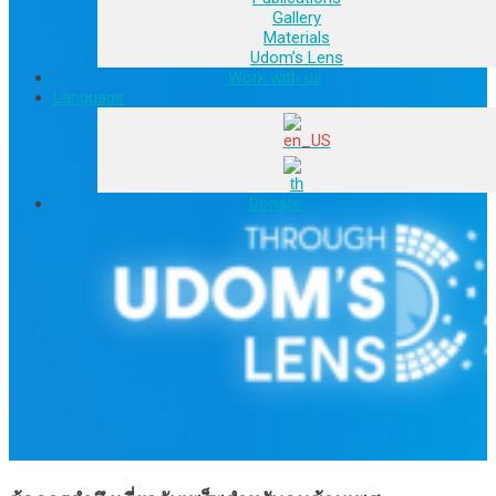
Gallery
Materials
Udom’s Lens
Work with us
Language
Donate