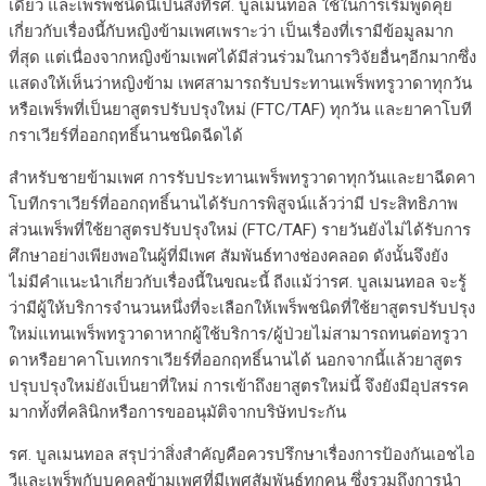
เดียว และเพร็พชนิดนี้เป็นสิ่งที่รศ. บูลเมนทอล ใช้ในการเริ่มพูดคุย
เกี่ยวกับเรื่องนี้กับหญิงข้ามเพศเพราะว่า เป็นเรื่องที่เรามีข้อมูลมาก
ที่สุด แต่เนื่องจากหญิงข้ามเพศได้มีส่วนร่วมในการวิจัยอื่นๆอีกมากซึ่ง
แสดงให้เห็นว่าหญิงข้าม เพศสามารถรับประทานเพร็พทรูวาดาทุกวัน
หรือเพร็พที่เป็นยาสูตรปรับปรุงใหม่ (FTC/TAF) ทุกวัน และยาคาโบที
กราเวียร์ที่ออกฤทธิ์นานชนิดฉีดได้
สำหรับชายข้ามเพศ การรับประทานเพร็พทรูวาดาทุกวันและยาฉีดคา
โบทีกราเวียร์ที่ออกฤทธิ์นานได้รับการพิสูจน์แล้วว่ามี ประสิทธิภาพ
ส่วนเพร็พที่ใช้ยาสูตรปรับปรุงใหม่ (FTC/TAF) รายวันยังไม่ได้รับการ
ศึกษาอย่างเพียงพอในผู้ที่มีเพศ สัมพันธ์ทางช่องคลอด ดังนั้นจึงยัง
ไม่มีคำแนะนำเกี่ยวกับเรื่องนี้ในขณะนี้ ถีงแม้ว่ารศ. บูลเมนทอล จะรู้
ว่ามีผู้ให้บริการจำนวนหนึ่งที่จะเลือกให้เพร็พชนิดที่ใช้ยาสูตรปรับปรุง
ใหม่แทนเพร็พทรูวาดาหากผู้ใช้บริการ/ผู้ป่วยไม่สามารถทนต่อทรูวา
ดาหรือยาคาโบเทกราเวียร์ที่ออกฤทธิ์นานได้ นอกจากนี้แล้วยาสูตร
ปรุบปรุงใหม่ยังเป็นยาที่ใหม่ การเข้าถึงยาสูตรใหม่นี้ จึงยังมีอุปสรรค
มากทั้งที่คลินิกหรือการขออนุมัติจากบริษัทประกัน
รศ. บูลเมนทอล สรุปว่าสิ่งสำคัญคือควรปรึกษาเรื่องการป้องกันเอชไอ
วีและเพร็พกับบุคคลข้ามเพศที่มีเพศสัมพันธ์ทุกคน ซึ่งรวมถึงการนำ