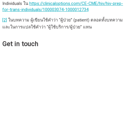
Individuals ใน
https://clinicaloptions.com/CE-CME/hiv/hiv-prep-
for-trans-individuals/100003074-1000012734
[2]
ในบทความ ผู้เขียนใช้คำว่า “ผู้ป่วย” (patient) ตลอดทั้งบทความ
และในการแปลใช้คำว่า “ผู้ใช้บริการ/ผู้ป่วย” แทน
Get in touch
Institute of HIV Research and Innovation
IHRI is a non-profit organization who has achieved recognition
for its work, including clinical and operational research, policy
mobilization and development projects for community health
services, at national and international levels.
Map-marker-alt
Chamchuri Square Building 11th Floor, Unit 1109-1116, 319
Phayathai Road, Pathumwan, Bangkok 10330, Thailand
Envelope
communications@ihri.org