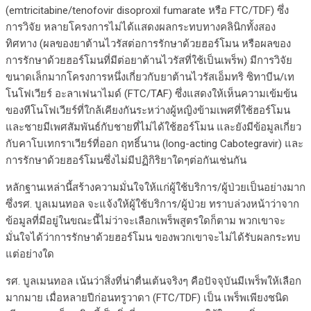
(emtricitabine/tenofovir disoproxil fumarate หรือ FTC/TDF) ซึ่ง
การวิจัย หลายโครงการไม่ได้แสดงผลกระทบทางคลินิกทั้งสอง
ทิศทาง (ผลของยาต้านไวรัสต่อการรักษาด้วยฮอร์โมน หรือผลของ
การรักษาด้วยฮอร์โมนที่มีต่อยาต้านไวรัสที่ใช้เป็นเพร็พ) มีการวิจัย
ขนาดเล็กมากโครงการหนึ่งเกี่ยวกับยาต้านไวรัสเอ็มทริ ซิทาบีน/เท
โนโฟเวียร์ อะลาเฟนาไมด์ (FTC/TAF) ซึ่งแสดงให้เห็นความเข้มข้น
ของทีโนโฟเวียร์ที่ใกล้เคียงกันระหว่างผู้หญิงข้ามเพศที่ใช้ฮอร์โมน
และชายมีเพศสัมพันธ์กับชายที่ไม่ได้ใช้ฮอร์โมน และยังมีข้อมูลเกี่ยว
กับคาโบเทกราเวียร์ที่ออก ฤทธิ์นาน (long-acting Cabotegravir) และ
การรักษาด้วยฮอร์โมนซึ่งไม่มีปฏิกิริยาใดๆต่อกันเช่นกัน
หลักฐานเหล่านี้สร้างความมั่นใจให้แก่ผู้ใช้บริการ/ผู้ป่วยเป็นอย่างมาก
ซึ่งรศ. บูลเมนทอล จะแจ้งให้ผู้ใช้บริการ/ผู้ป่วย ทราบล่วงหน้าว่าจาก
ข้อมูลที่มีอยู่ในขณะนี้ไม่ว่าจะเลือกเพร็พสูตรใดก็ตาม พวกเขาจะ
มั่นใจได้ว่าการรักษาด้วยฮอร์โมน ของพวกเขาจะไม่ได้รับผลกระทบ
แต่อย่างใด
รศ. บูลเมนทอล เน้นว่าสิ่งที่น่าตื่นเต้นจริงๆ คือปัจจุบันมีเพร็พให้เลือก
มากมาย เมื่อหลายปีก่อนทรูวาดา (FTC/TDF) เป็น เพร็พเพียงชนิด