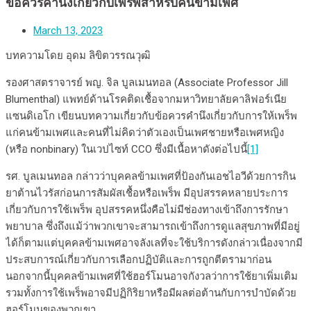
ข้อควรคํานึงเกี่ยวกับเพร็พสําหรับคนข้ามเพศ
March 13, 2023
บทความโดย อุดม ลิขิตวรรณวุฒิ
รองศาสตราจารย์ พญ. จิล บูลเมนทอล (Associate Professor Jill
Blumenthal) แพทย์ด้านโรคติดเชื้อจากมหาวิทยาลัยคาลิฟอร์เนีย
แซนดิเอโก เขียนบทความเกี่ยวกับข้อควรคำนึงเกี่ยวกับการให้เพร็พ
แก่คนข้ามเพศและคนที่ไม่คิดว่าตัวเองเป็นเพศชายหรือเพศหญิง
(หรือ nonbinary) ในเวปไซท์ CCO ซึ่งมีเนื้อหาดังต่อไปนี้
[1]
รศ. บูลเมนทอล กล่าวว่าบุคคลข้ามเพศที่ป้องกันเอชไอวีด้วยการกิน
ยาต้านไวรัสก่อนการสัมผัสเชื้อหรือเพร็พ มีอุปสรรคหลายประการ
เกี่ยวกับการใช้เพร็พ อุปสรรคหนึ่งคือไม่มีช่องทางเข้าถึงการรักษา
พยาบาล ซึ่งถึงแม้ว่าพวกเขาจะสามารถเข้าถึงการดูแลสุขภาพที่มีอยู่
ได้ก็ตามแต่บุคคลข้ามเพศอาจลังเลที่จะใช้บริการดังกล่าวเนื่องจากมี
ประสบการณ์เกี่ยวกับการเลือกปฏิบัติและการถูกตีตรามาก่อน
นอกจากนี้บุคคลข้ามเพศที่ใช้ฮอร์โมนอาจกังวลว่าการใช้ยาเพิ่มเติม
รวมทั้งการใช้เพร็พอาจมีปฏิกิริยาหรือมีผลต่อต้านกับการบำบัดด้วย
ฮอร์โมนของพวกเขา