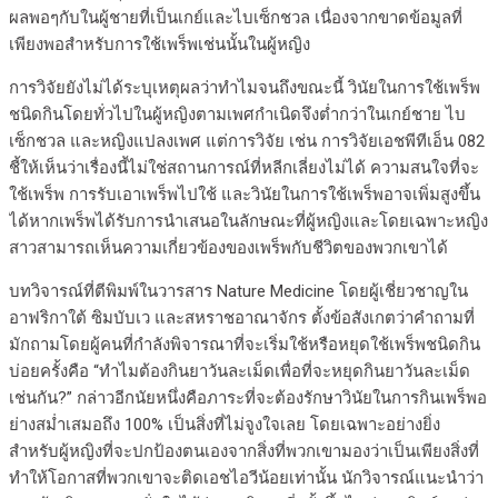
ผลพอๆกับในผู้ชายที่เป็นเกย์และไบเซ็กชวล เนื่องจากขาดข้อมูลที่
เพียงพอสำหรับการใช้เพร็พเช่นนั้นในผู้หญิง
การวิจัยยังไม่ได้ระบุเหตุผลว่าทำไมจนถึงขณะนี้ วินัยในการใช้เพร็พ
ชนิดกินโดยทั่วไปในผู้หญิงตามเพศกำเนิดจึงต่ำกว่าในเกย์ชาย ไบ
เซ็กชวล และหญิงแปลงเพศ แต่การวิจัย เช่น การวิจัยเอชพีทีเอ็น 082
ชี้ให้เห็นว่าเรื่องนี้ไม่ใช่สถานการณ์ที่หลีกเลี่ยงไม่ได้ ความสนใจที่จะ
ใช้เพร็พ การรับเอาเพร็พไปใช้ และวินัยในการใช้เพร็พอาจเพิ่มสูงขึ้น
ได้หากเพร็พได้รับการนำเสนอในลักษณะที่ผู้หญิงและโดยเฉพาะหญิง
สาวสามารถเห็นความเกี่ยวข้องของเพร็พกับชีวิตของพวกเขาได้
บทวิจารณ์ที่ตีพิมพ์ในวารสาร Nature Medicine โดยผู้เชี่ยวชาญใน
อาฟริกาใต้ ซิมบับเว และสหราชอาณาจักร ตั้งข้อสังเกตว่าคำถามที่
มักถามโดยผู้คนที่กำลังพิจารณาที่จะเริ่มใช้หรือหยุดใช้เพร็พชนิดกิน
บ่อยครั้งคือ “ทำไมต้องกินยาวันละเม็ดเพื่อที่จะหยุดกินยาวันละเม็ด
เช่นกัน?” กล่าวอีกนัยหนึ่งคือภาระที่จะต้องรักษาวินัยในการกินเพร็พอ
ย่างสม่ำเสมอถึง 100% เป็นสิ่งที่ไม่จูงใจเลย โดยเฉพาะอย่างยิ่ง
สำหรับผู้หญิงที่จะปกป้องตนเองจากสิ่งที่พวกเขามองว่าเป็นเพียงสิ่งที่
ทำให้โอกาสที่พวกเขาจะติดเอชไอวีน้อยเท่านั้น นักวิจารณ์แนะนำว่า