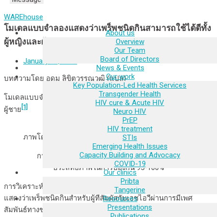
WAREhouse
โมเดลแบบจำลองแสดงว่าเพร็พชนิดกินสามารถใช้ได้ดีทั้ง
About us
ผู้หญิงและผู้ชาย
Overview
Our Team
Board of Directors
January 29, 2024
News & Events
Our work
บทความโดย อุดม ลิขิตวรรณวุฒิ (แปล)
Key Population-Led Health Services
Transgender Health
โมเดลแบบจำลองแสดงว่าเพร็พชนิดกินสามารถใช้ได้ดีทั้งผู้หญิงและ
HIV cure & Acute HIV
[1]
ผู้ชาย
Neuro HIV
PrEP
HIV treatment
ภาพโดย sebra/shutterstock.com ใน aidsmap
STIs
Emerging Health Issues
Capacity Building and Advocacy
การกินเพร็พสี่ครั้งต่ออาทิตย์อาจเพียงพอสำหรับ
COVID-19
ประสิทธิภาพในการป้องกัน 95-100%
Our clinics
Pribta
การวิเคราะห์ข้อมูลซ้ำสองครั้งจากการวิจัยเพื่อพิสูจน์ประสิทธิผล
Tangerine
แสดงว่าเพร็พชนิดกินสำหรับผู้ที่สัมผัสกับเอชไอวีผ่านการมีเพศ
Resources
Presentations
สัมพันธ์ทางช่องคลอดนั้นมีประสิทธิผลพอ ๆ กับประสิทธิผลในการ
Publications