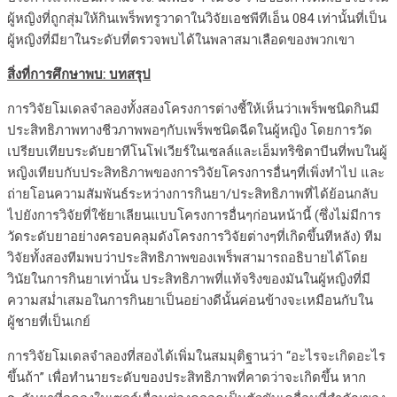
ผู้หญิงที่ถูกสุ่มให้กินเพร็พทรูวาดาในวิจัยเอชพีทีเอ็น 084 เท่านั้นที่เป็น
ผู้หญิงที่มียาในระดับที่ตรวจพบได้ในพลาสมาเลือดของพวกเขา
สิ่งที่การศึกษาพบ: บทสรุป
การวิจัยโมเดลจำลองทั้งสองโครงการต่างชี้ให้เห็นว่าเพร็พชนิดกินมี
ประสิทธิภาพทางชีวภาพพอๆกับเพร็พชนิดฉีดในผู้หญิง โดยการวัด
เปรียบเทียบระดับยาทีโนโฟเวียร์ในเซลล์และเอ็มทริซิตาบีนที่พบในผู้
หญิงเทียบกับประสิทธิภาพของการวิจัยโครงการอื่นๆที่เพิ่งทำไป และ
ถ่ายโอนความสัมพันธ์ระหว่างการกินยา/ประสิทธิภาพที่ได้ย้อนกลับ
ไปยังการวิจัยที่ใช้ยาเลียนแบบโครงการอื่นๆก่อนหน้านี้ (ซึ่งไม่มีการ
วัดระดับยาอย่างครอบคลุมดังโครงการวิจัยต่างๆที่เกิดขึ้นทีหลัง) ทีม
วิจัยทั้งสองทีมพบว่าประสิทธิภาพของเพร็พสามารถอธิบายได้โดย
วินัยในการกินยาเท่านั้น ประสิทธิภาพที่แท้จริงของมันในผู้หญิงที่มี
ความสม่ำเสมอในการกินยาเป็นอย่างดีนั้นค่อนข้างจะเหมือนกับใน
ผู้ชายที่เป็นเกย์
การวิจัยโมเดลจำลองที่สองได้เพิ่มในสมมุติฐานว่า “อะไรจะเกิดอะไร
ขึ้นถ้า” เพื่อทำนายระดับของประสิทธิภาพที่คาดว่าจะเกิดขึ้น หาก