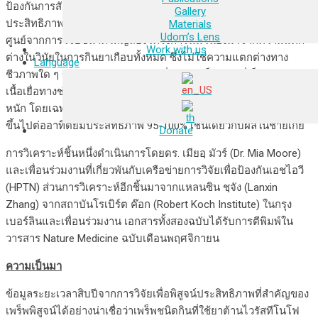
ป้องกันการสัมผัสเอชไอวีผ่านการมีเพศสัมพันธ์ทางทวารหนัก
Gallery
ประสิทธิภาพที่ต่ำกว่าในหญิงตามเพศกำเนิดและประสิทธิภาพเป็น
Materials
Udom’s Lens
ศูนย์จากการวิจัยขนาดใหญ่สองโครงการนั้น เนื่องมาจากความแตก
Work with us
ต่างในวินัยในการกินยาเกือบทั้งหมด ซึ่งไม่ใช่ความแตกต่างทาง
Language
ชีวภาพใด ๆ ของร่างกายของผู้หญิงที่มีต่อ เพร็พ หรือที่เป็นเพราะ
เนื้อเยื่อทางช่องคลอดมีปฏิกิริยาต่อเพร็พมากกว่าเนื้อเยื่อทางทวาร
หนัก โดยเฉพาะอย่างยิ่งการวิจัยทั้งสองชี้ให้เห็นว่าการกินเพร็พสี่ครั้ง
ขึ้นไปต่ออาทิตย์มีประสิทธิภาพ 95-100% เช่นเดียวกับผลในชายเกย์
Donate
การวิเคราะห์ชิ้นหนึ่งดำเนินการโดยดร. เมียอฺ มัวร์ (Dr. Mia Moore)
และเพื่อนร่วมงานที่เกี่ยวพันกับเครือข่ายการวิจัยเพื่อป้องกันเอชไอวี
(HPTN) ส่วนการวิเคราะห์อีกชิ้นมาจากแหลนซิน ชฺจัง (Lanxin
Zhang) จากสถาบันโรเบิร์ต ค๊อก (Robert Koch Institute) ในกรุง
เบอร์ลินและเพื่อนร่วมงาน เอกสารทั้งสองฉบับได้รับการตีพิมพ์ใน
วารสาร Nature Medicine ฉบับเดือนพฤศจิกายน
ความเป็นมา
ข้อมูลระยะเวลาสิบปีจากการวิจัยเพื่อพิสูจน์ประสิทธิภาพที่สำคัญของ
เพร็พพิสูจน์ได้อย่างน่าเชื่อว่าเพร็พชนิดกินที่ใช้ยาต้านไวรัสทีโนโฟ