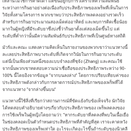
เหล่านี้ไม่ใช่การคาดเดา แต่ขึ้นอยู่กับการวิเคราะห์ความสัมพันธ์
ระหว่างการกินยาอย่างต่อเนื่องกับประสิทธิภาพของเพร็พที่เห็นในการ
วิจัยทั้งสามโครงการ พวกเขาพบว่าประสิทธิภาพลดลงอย่างรวดเร็ว
สำหรับการกินยาประมาณสองเม็ดต่ออาทิตย์ และพบการติดเชื้อน้อย
มากในผู้หญิงที่มีระดับยาซึ่งบ่งชี้ว่ากินยาตั้งแต่สองเม็ดขึ้นไป แต่
ระดับที่ต่ำกว่านั้นมีความสัมพันธ์กับประสิทธิภาพที่เป็นศูนย์ทางสถิติ
มัวร์และคณะ แสดงความคิดเห็นในรายงานของพวกเขาว่าแนวทางนี้
ละเลยประสิทธิภาพบางระดับที่เกิดจากวินัยในการกินยาบางระดับ
แต่นี่เป็นเพียงส่วนหนึ่งของแบบจำลองที่ชฺจัง (Zhang) และคณะใช้
จากนั้นพวกเขาทดสอบความน่าเชื่อถือของประสิทธิภาพระหว่าง 90-
100% นี้โดยอิงจากข้อมูล “จากบนลงล่าง” โดยการเปรียบเทียบค่าของ
ประสิทธิภาพดังกล่าวกับการคาดการณ์ประสิทธิภาพของเพร็พที่ได้
จากแนวทาง “จากล่างขึ้นบน”
แนวทางนี้ใช้สิ่งที่เรียกว่าสถานการณ์ที่ขัดแย้งกับข้อเท็จจริง นักวิจัย
ได้ทดสอบคำอธิบายต่างๆเกี่ยวกับประสิทธิภาพของ เพร็พลดลงของ
การใช้เพร็พในผู้หญิงโดยถามว่า: “หากระดับยาที่ลดลงที่พบในเนื้อเยื่อ
ในช่องคลอดเป็นตัวกำหนดประสิทธิภาพที่สำคัญที่สุด เราจะคาดหวัง
ประสิทธิภาพของเพร็พเท่าใด อะไรจะเกิดอะไรขึ้นถ้าระดับของนิวคลี