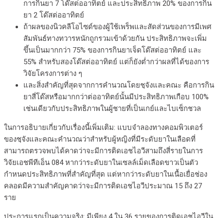
การกินยา 7 โด๊สต่ออาทิตย์ และประสิทธิภาพ 20% ของการกิน
ยา 2 โด๊สต่ออาทิตย์
ถ้าผลของนิวคลีโอไซด์ของผู้ใช้เพร็พและสัดส่วนของการมีเพศ
สัมพันธ์ทางทวารหนักถูกรวมเข้าด้วยกัน ประสิทธิภาพจะเพิ่ม
ขึ้นเป็นมากกว่า 75% ของการกินยาเจ็ดโด๊สต่ออาทิตย์ และ
55% สำหรับสองโด๊สต่ออาทิตย์ แต่ก็ยังต่ำกว่าผลที่ได้ของการ
วิจัยโครงการต่าง ๆ
และสิ่งสำคัญที่สุดจากการคำนวณโดยชฺจังและคณะ คือการกิน
ยาสี่โด๊สหรือมากกว่าต่ออาทิตย์นั้นมีประสิทธิภาพเกือบ 100%
เช่นเดียวกับประสิทธิภาพในผู้ชายที่เป็นเกย์และไบเซ็กชวล
ในการอธิบายเกี่ยวกับเรื่องนี้เพิ่มเติม: แบบจำลองทางคอมพิวเตอร์
ของชฺจังและคณะคำนวณว่าสำหรับผู้หญิงที่มีระดับยาในเลือดที่
สามารถตรวจพบได้คาดว่าจะมีการติดเอชไอวีสามถึงสี่รายในการ
วิจัยเอชพีทีเอ็น 084 หากว่าระดับยาในเซลล์เม็ดเลือดขาวเป็นตัว
กำหนดประสิทธิภาพที่สำคัญที่สุด แต่หากว่าระดับยาในเนื้อเยื่อช่อง
คลอดมีความสำคัญคาดว่าจะมีการติดเอชไอวีประมาณ 15 ถึง 27
ราย
ประการแรกเป็นความจริง: มีเพียง 4 ใน 36 รายของการติดเอชไอวีใน