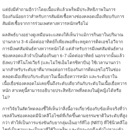
แต่ยังมีคำถามอีกว่าโดยเนื้อแท้แล้วเพร็พมีประสิทธิภาพในการ
ป้องกันน้อยกว่าสำหรับการสัมผัสเชื้อทางช่องคลอดเมื่อเทียบกับการ
สัมผัสเชื้อจากการร่วมเพศทางทวารหนักหรือไม่
ผลลัพธ์บางอย่างดูเหมือนจะแสดงให้เห็นว่าแม้การกินยาในปริมาณ
ปานกลาง 3-4 เม็ดต่ออาทิตย์ก็เพียงพอที่จะหยุดการติดเอชไอวีจาก
การมีเพศสัมพันธ์ทางทวารหนักได้ แต่สำหรับการมีเพศสัมพันธ์ทาง
ช่องคลอดแล้วจำเป็นต้องกินยา 6-7 เม็ดต่ออาทิตย์ นอกจากนั้นแล้ว
ยังพบว่าทีโนโฟเวียร์ (และไม่ใช่เอ็มไตรซิทาบีน) ใช้เวลานานกว่า
มากสำหรับระดับยาที่มากพอต่อการป้องกันการติดเอชไอวีในช่อง
คลอดเมื่อเทียบกับระดับยาในเนื้อเยื่อทวารหนัก และระดับยาใน
เนื้อเยื่อช่องคลอดไม่เคยขึ้นถึงระดับเดียวกันกับระดับในเนื้อเยื่อทวาร
หนัก สาเหตุนี้สามารถอธิบายประสิทธิภาพที่ลดลงในผู้หญิงได้หรือ
ไม่?
การวิจัยในสัตว์ทดลองชี้ให้เห็นว่าสิ่งนี้อาจเกี่ยวข้องกับข้อเท็จจริงที่ว่า
เซลล์ในช่องคลอดมีนิวคลีโอไซด์ที่เกิดขึ้นตามธรรมชาติในระดับที่สูง
กว่า ทำให้เป็นการแข่งขันกับยากลุ่มเอ็นอาร์ทีไอ (NRTI) ที่ใช้นิวคลีโอ
ไซด์เป็นฐานและเป็นยาที่ใช้ในเพร็พ และมักจะถูกดึงเข้าไปรวมเข้า