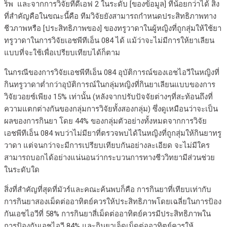
ร็พ และจากการวิจัยทีดีเอฟ 2 ในระดับ [ของข้อมูล] ที่น้อยกว่าได้ สิ่ง
ที่สำคัญคือในขณะนี้คือ ทีมวิจัยยังสามารถกำหนดประสิทธิภาพทาง
ชีวภาพหรือ [ประสิทธิภาพของ] ของทรูวาดาในผู้หญิงที่ถูกสุ่มให้ใช้ยา
ทรูวาดาในการวิจัยเอชพีทีเอ็น 084 ได้ แม้ว่าจะไม่มีการให้ยาเลียน
แบบที่จะใช้เพื่อเปรียบเทียบได้ก็ตาม
ในกรณีของการวิจัยเอชพีทีเอ็น 084 อุบัติการณ์ของเอชไอวีในหญิงที่
กินทรูวาดาต่ำกว่าอุบัติการณ์ในกลุ่มหญิงที่กินยาเลียนแบบของการ
วิจัยวอยซ์เพียง 15% เท่านั้น (หลังจากปรับปัจจัยต่างๆที่สะท้อนถึงที่
ความแตกต่างกันของกลุ่มการวิจัยทั้งสองกลุ่ม) ซึ่งดูเหมือนว่าจะเป็น
ผลของการกินยา โดย 44% ของกลุ่มตัวอย่างทั้งหมดจากการวิจัย
เอชพีทีเอ็น 084 พบว่าไม่มียาที่ตรวจพบได้ในหญิงที่ถูกสุ่มให้กินยาทรู
วาดา แต่จนกว่าจะมีการเปรียบเทียบกันอย่างละเอียด จะไม่มีใคร
สามารถบอกได้อย่างแน่นอนว่ากระบวนการทางชีววิทยามีส่วนช่วย
ในระดับใด
สิ่งที่สำคัญที่สุดที่มัวร์และคณะค้นพบก็คือ การกินยาที่เทียบเท่ากับ
การกินยาสองเม็ดต่ออาทิตย์ควรให้ประสิทธิภาพโดยเฉลี่ยในการป้อง
กันเอชไอวีที่ 58% การกินยาสี่เม็ดต่ออาทิตย์ควรมีประสิทธิภาพใน
การป้องกันเอชไอวี 84% และกินยาเจ็ดเม็ดต่ออาทิตย์ควรให้