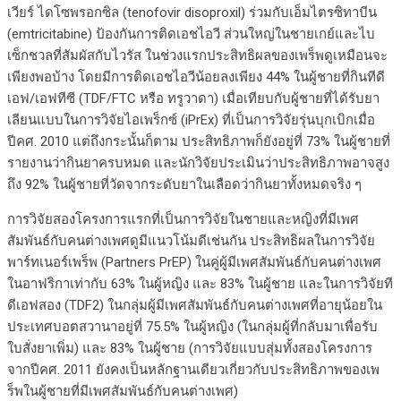
เวียร์ ไดโซพรอกซิล (tenofovir disoproxil) ร่วมกับเอ็มไตรซิทาบีน
(emtricitabine) ป้องกันการติดเอชไอวี ส่วนใหญ่ในชายเกย์และไบ
เซ็กชวลที่สัมผัสกับไวรัส ในช่วงแรกประสิทธิผลของเพร็พดูเหมือนจะ
เพียงพอบ้าง โดยมีการติดเอชไอวีน้อยลงเพียง 44% ในผู้ชายที่กินทีดี
เอฟ/เอฟทีซี (TDF/FTC หรือ ทรูวาดา) เมื่อเทียบกับผู้ชายที่ได้รับยา
เลียนแบบในการวิจัยไอเพร็กซ์ (iPrEx) ที่เป็นการวิจัยรุ่นบุกเบิกเมื่อ
ปีคศ. 2010 แต่ถึงกระนั้นก็ตาม ประสิทธิภาพก็ยังอยู่ที่ 73% ในผู้ชายที่
รายงานว่ากินยาครบหมด และนักวิจัยประเมินว่าประสิทธิภาพอาจสูง
ถึง 92% ในผู้ชายที่วัดจากระดับยาในเลือดว่ากินยาทั้งหมดจริง ๆ
การวิจัยสองโครงการแรกที่เป็นการวิจัยในชายและหญิงที่มีเพศ
สัมพันธ์กับคนต่างเพศดูมีแนวโน้มดีเช่นกัน ประสิทธิผลในการวิจัย
พาร์ทเนอร์เพร็พ (Partners PrEP) ในคู่ผู้มีเพศสัมพันธ์กับคนต่างเพศ
ในอาฟริกาเท่ากับ 63% ในผู้หญิง และ 83% ในผู้ชาย และในการวิจัยที
ดีเอฟสอง (TDF2) ในกลุ่มผู้มีเพศสัมพันธ์กับคนต่างเพศที่อายุน้อยใน
ประเทศบอตสวานาอยู่ที่ 75.5% ในผู้หญิง (ในกลุ่มผู้ที่กลับมาเพื่อรับ
ใบสั่งยาเพิ่ม) และ 83% ในผู้ชาย (การวิจัยแบบสุ่มทั้งสองโครงการ
จากปีคศ. 2011 ยังคงเป็นหลักฐานเดียวเกี่ยวกับประสิทธิภาพของเพ
ร็พในผู้ชายที่มีเพศสัมพันธ์กับคนต่างเพศ)