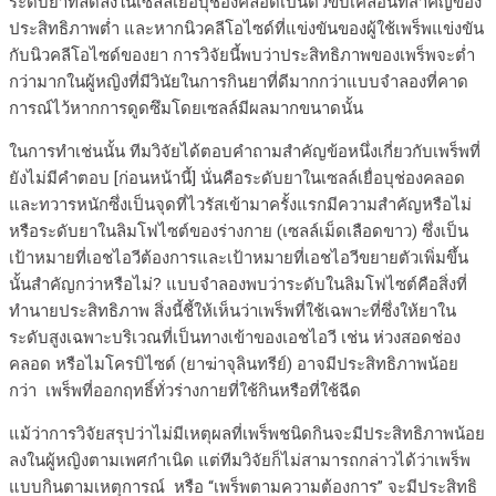
ระดับยาที่ลดลงในเซลล์เยื่อบุช่องคลอดเป็นตัวขับเคลื่อนที่สำคัญของ
ประสิทธิภาพต่ำ และหากนิวคลีโอไซด์ที่แข่งขันของผู้ใช้เพร็พแข่งขัน
กับนิวคลีโอไซด์ของยา การวิจัยนี้พบว่าประสิทธิภาพของเพร็พจะต่ำ
กว่ามากในผู้หญิงที่มีวินัยในการกินยาที่ดีมากกว่าแบบจำลองที่คาด
การณ์ไว้หากการดูดซึมโดยเซลล์มีผลมากขนาดนั้น
ในการทำเช่นนั้น ทีมวิจัยได้ตอบคำถามสำคัญข้อหนึ่งเกี่ยวกับเพร็พที่
ยังไม่มีคำตอบ [ก่อนหน้านี้] นั่นคือระดับยาในเซลล์เยื่อบุช่องคลอด
และทวารหนักซึ่งเป็นจุดที่ไวรัสเข้ามาครั้งแรกมีความสำคัญหรือไม่
หรือระดับยาในลิมโฟไซต์ของร่างกาย (เซลล์เม็ดเลือดขาว) ซึ่งเป็น
เป้าหมายที่เอชไอวีต้องการและเป้าหมายที่เอชไอวีขยายตัวเพิ่มขึ้น
นั้นสำคัญกว่าหรือไม่? แบบจำลองพบว่าระดับในลิมโฟไซต์คือสิ่งที่
ทำนายประสิทธิภาพ สิ่งนี้ชี้ให้เห็นว่าเพร็พที่ใช้เฉพาะที่ซึ่งให้ยาใน
ระดับสูงเฉพาะบริเวณที่เป็นทางเข้าของเอชไอวี เช่น ห่วงสอดช่อง
คลอด หรือไมโครบิไซด์ (ยาฆ่าจุลินทรีย์) อาจมีประสิทธิภาพน้อย
กว่า เพร็พที่ออกฤทธิ์ทั่วร่างกายที่ใช้กินหรือที่ใช้ฉีด
แม้ว่าการวิจัยสรุปว่าไม่มีเหตุผลที่เพร็พชนิดกินจะมีประสิทธิภาพน้อย
ลงในผู้หญิงตามเพศกำเนิด แต่ทีมวิจัยก็ไม่สามารถกล่าวได้ว่าเพร็พ
แบบกินตามเหตุการณ์ หรือ “เพร็พตามความต้องการ” จะมีประสิทธิ