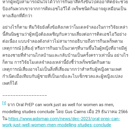
หากผู้หญิงสามารถมั่นใจได้ว่าการกินยาสี่ครั้งขึ้นไปต่ออาทิตย์จะช่วย
ป้องกันพวกเขาจากการติดเอชไอวีได้ เพร็พชนิดกินอาจดูเหมือนเป็น
ทางเลือกที่ดีกว่า
อย่างไรก็ตาม ทีมวิจัยยังตั้งข้อสังเกตว่าโมเดลจำลองในการวิจัยเหล่า
นี้สันนิษฐานว่าผู้หญิงต้องเผชิญกับความเสี่ยงต่อการติดเอชไอวีอย่าง
ต่อเนื่อง แบบจำลองดังกล่าวไม่สามารถอธิบายถึงการกินเพร็พตาม
เหตุการณ์ [เสี่ยง] หรือการกินยาเป็นงวดๆที่นานขึ้นในผู้หญิงที่อาจมีคู่
ครองชายที่ทำงานไกลบ้านและกลับบ้านเป็นครั้งคราวเท่านั้น อย่างไร
ก็ตาม การวิจัยโมเดลจำลองเหล่านี้ยังชี้ว่าเพร็พชนิดกินตาม
เหตุการณ์เสี่ยงอาจไม่เป็นสิ่งที่เสี่ยงมากกว่าสำหรับผู้หญิงตามเพศ
กำเนิดเมื่อเทียบกับผู้ชายที่เป็นเกย์และไบเซ็กชวลและผู้หญิงแปลง
เพศก็ได้
_________________
[1]
จาก Oral PrEP can work just as well for women as men,
modelling studies conclude โดย Gus Cairns เมื่อ 29 ธันวาคม 2566
ใน
https://www.aidsmap.com/news/dec-2023/oral-prep-can-
work-just-well-women-men-modelling-studies-conclude