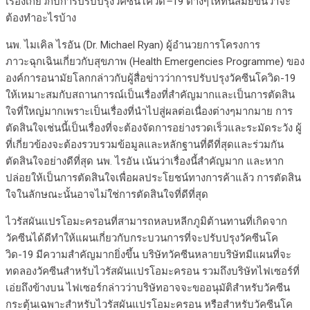
เรื่องเกี่ยวกับการปรับปรุงวัคซีนโควิด
–
19 ต่างๆให้ทันสมัยขึ้นว่าจะ
ต้องทำอะไรบ้าง
นพ. ไมเคิล ไรอัน (Dr. Michael Ryan) ผู้อำนวยการโครงการ
ภาวะฉุกเฉินเกี่ยวกับสุขภาพ (Health Emergencies Programme) ของ
องค์การอนามัยโลกกล่าวกับผู้สื่อข่าวว่าการปรับปรุงวัคซีนโควิด-19
ให้เหมาะสมกับสถานการณ์เป็นเรื่องที่สำคัญมากและเป็นการตัดสิน
ใจที่ใหญ่มากเพราะเป็นเรื่องที่นำไปสู่ผลต่อเนื่องต่างๆมากมาย การ
ตัดสินใจเช่นนี้เป็นเรื่องที่จะต้องจัดการอย่างรวดเร็วและระมัดระวัง ผู้
ที่เกี่ยวข้องจะต้องรวบรวมข้อมูลและหลักฐานที่ดีที่สุดและร่วมกัน
ตัดสินใจอย่างดีที่สุด นพ. ไรอัน เน้นว่าเรื่องนี้สำคัญมาก และหาก
ปล่อยให้เป็นการตัดสินใจเพื่อผลประโยชน์ทางการค้าแล้ว การตัดสิน
ใจในลักษณะนั้นอาจไม่ใช่การตัดสินใจที่ดีที่สุด
ไวรัสผันแปรโอมะครอนที่สามารถหลบหลีกภูมิต้านทานที่เกิดจาก
วัคซีนได้ดีทำให้แผนเกี่ยวกับกระบวนการที่จะปรับปรุงวัคซีนโค
วิด-19 มีความสำคัญมากยิ่งขึ้น บริษัทวัคซีนหลายบริษัทมีแผนที่จะ
ทดลองวัคซีนสำหรับไวรัสผันแปรโอมะครอน รวมถึงบริษัทไฟเซอร์ที่
เอ่ยถึงข้างบน ไฟเซอร์กล่าวว่าบริษัทอาจจะขออนุมัติสำหรับวัคซีน
กระตุ้นเฉพาะสำหรับไวรัสผันแปรโอมะครอน หรือสำหรับวัคซีนโค