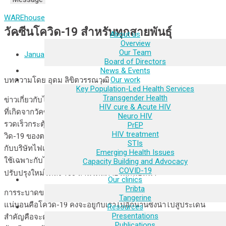
WAREhouse
วัคซีนโควิด-19 สำหรับทุกสายพันธุ์
About us
Overview
Our Team
January 25, 2022
Board of Directors
News & Events
Our work
บทความโดย อุดม ลิขิตวรรณวุฒิ
Key Population-Led Health Services
Transgender Health
ข่าวเกี่ยวกับไวรัสผันแปรโอมะครอนที่สามารถหลบหลีกภูมิต้านทาน
HIV cure & Acute HIV
ที่เกิดจากวัคซีนได้ดีที่ทำให้ไวรัสผันแปรนี้สามารถระบาดได้ง่ายและ
Neuro HIV
รวดเร็วกระตุ้นให้บริษัทวัคซีนโควิดต่างๆมีแผนที่จะปรับปรุงวัคซีนโค
PrEP
HIV treatment
วิด-19 ของตนเป็นการเฉพาะสำหรับไวรัสผันแปรนี้ดังเช่นข่าวเกี่ยว
STIs
กับบริษัทไฟเซอร์ที่กำลังปรับปรุงวัคซีนเอ็มอาร์เอ็นเอของบริษัทเพื่อ
Emerging Health Issues
ใช้เฉพาะกับไวรัสผันแปรโอมะครอนและคาดว่าจะผลิตวัคซีน
Capacity Building and Advocacy
COVID-19
[1]
ปรับปรุงใหม่ได้ถึง 100 ล้านโด๊สภายในต้นปีหน้า
Our clinics
Pribta
การระบาดของโควิด-19 จะจบอย่างไรยังไม่เป็นที่รู้แน่ แต่ที่ค่อนข้าง
Tangerine
แน่นอนคือโควิด-19 คงจะอยู่กับเราไปอีกนานซึ่งนำไปสู่ประเด็น
Resources
Presentations
สำคัญคือจะต้องมีการฉีดวัคซีนกระตุ้นไปเรื่อยๆทุกปีหรือไม่ และหาก
Publications