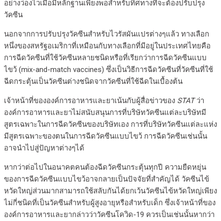
อย่างว่องไวเมื่อมีหลักฐานเพียงพอสำหรับทิศทางที่จะต้องปรับปรุง
วัคซีน
นอกจากการปรับปรุงวัคซีนสำหรับไวรัสผันแปรต่างๆแล้ว ทางเลือก
หนึ่งของสหรัฐอเมริกาที่เหมือนกับทางเลือกที่มีอยู่ในประเทศไทยคือ
การฉีดวัคซีนที่ใช้วัคซีนหลายชนิดหรือที่เรียกว่าการฉีดวัคซีนแบบ
ไขว้ (mix-and-match vaccines) ซึ่งเป็นวิธีการฉีดวัคซีนที่วัคซีนที่ใช้
ฉีดกระตุ้นเป็นวัคซีนต่างชนิดจากวัคซีนที่ใช้ฉีดในเบื้องต้น
เจ้าหน้าที่ขององค์การอาหารและยาเน้นกับผู้สื่อข่าวของ
STAT
ว่า
องค์การอาหารและยาไม่สนับสนุนการที่บริษัทวัคซีนแต่ละบริษัทมี
สูตรเฉพาะในการฉีดวัคซีนของบริษัทเอง การที่บริษัทวัคซีนแต่ละแห่ง
มีสูตรเฉพาะของตนในการฉีดวัคซีนแบบไขว้ การฉีดวัคซีนเช่นนั้น
อาจนำไปสู่ปัญหาต่างๆได้
หากว่าต่อไปในอนาคตคนต้องฉีดวัคซีนกระตุ้นทุกปี ความยืดหยุ่น
ของการฉีดวัคซีนแบบไขว้อาจกลายเป็นปัจจัยที่สำคัญได้ วัคซีนไข้
หวัดใหญ่ส่วนมากสามารถใช้สลับกันได้ยกเว้นวัคซีนไข้หวัดใหญ่เพียง
ไม่กี่ชนิดที่เป็นวัคซีนสำหรับผู้สูงอายุหรือสำหรับเด็ก ซึ่งเจ้าหน้าที่ของ
องค์การอาหารและยากล่าวว่าวัคซีนโควิด-19 ควรเป็นเช่นนั้นหากว่า