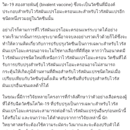
วิด-19 สองสายพันธุ์ (bivalent vaccine) ซึ่งจะเป็นวัคซีนที่มีองค์
ประกอบสำหรับไวรัสผันแปรโอมะครอนและสำหรับไวรัสผันแปรอีก
ชนิดหนึ่งรวมอยู่ในวัคซีนนั้น
อย่างไรก็ตามการที่ไวรัสผันแปรโอมะครอนแพร่ระบาดได้อย่าง
รวดเร็วมากนั้นการปะทุระบาดนี้อาจจบลงอย่างรวดเร็วด้วยก็ได้ซึ่งจะ
ทำให้ความคิดเกี่ยวกับการปรับปรุงวัคซีนเป็นการเฉพาะสำหรับไวรัส
ผันแปรโอมะครอนอาจจะไม่ใช่ทางเลือกที่ดีที่สุด หากว่าในอนาคตมี
ไวรัสผันแปรชนิดใหม่ที่เหนือกว่าไวรัสผันแปรโอมะครอน วัคซีนที่ได้
รับการปรับปรุงสำหรับไวรัสผันแปรโอมะครอนอาจไม่สามารถ
กระตุ้นให้เกิดภูมิต้านทานที่ดีพอสำหรับไวรัสผันแปรชนิดใหม่เมื่อ
เปรียบเทียบกับวัคซีนรุ่นดั้งเดิม หรือวัคซีนที่ปรับปรุงสำหรับไวรัส
ผันแปรอื่นเช่นเดลต้าก็ได้
ในขณะนี้มีการวิจัยหลายโครงการที่กำลังศึกษาว่าตัวอย่างเลือดของผู้
ที่ได้รับฉีดวัคซีนโควิด-19 ที่ปรับปรุงเป็นการเฉพาะสำหรับไวรัส
ผันแปรโอมะครอนจะสามารถต่อต้านไวรัสผันแปรรุ่นอื่นๆก่อนหน้านี้
ได้หรือไม่ และจนกว่าจะได้คำตอบจากการวิจัยเหล่านี้ นัก
วิทยาศาสตร์จะต้องใช้ความระมัดระวังมากและจะต้องปรับตัวได้