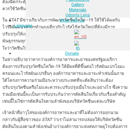
ต้องฉีดกระตุ้นควรใช้วัคซีนที่ปรับปรุงเฉพาะไวรัสผันแปรหนึ่งหรือ
Gallery
ควรใช้วัคซีนโควิด-19 แบบรวมที่ใช้ได้ผลกับไวรัสผันแปรต่างๆได้?
Materials
Udom’s Lens
ใน
STAT
มีข่าวเกี่ยวกับการพัฒนาวัคซีนโควิด
–
19 ให้ใช้ได้ผลกับ
Work with us
Language
ไวรัสผันแปรต่างๆทำนองเดียวกับไวรัสไข้หวัดใหญ่ที่ต้องมีการ
ปรับปรุงให้เหมาะสมกับไวรัสไข้หวัดใหญ่ที่เกิดการเปลี่ยนแปลงทาง
พันธุกรรมทุกปีซึ่งจะต้องเป็นการร่วมมือระหว่างประเทศในการตัดสิน
[2]
ใจว่าวัคซีนใหม่สำหรับแต่ละปีจะเป็นอย่างไร
Donate
ในข่าวอธิบายว่าหากว่าองค์การอาหารและยาของสหรัฐอเมริกา
ต้องการปรับปรุงวัคซีนโควิด-19 ให้มีผลที่ดีขึ้นต่อไวรัสผันแปรโอมะ
ครอนและไวรัสผันแปรอื่นๆ องค์การอาหารและยาจะทำเช่นนั้นภาย
ใต้โครงการความร่วมมือระหว่างประเทศที่จะตัดสินว่าจะต้อง
ปรับปรุงวัคซีนหรือไม่และควรจะปรับปรุงเมื่อไรและอย่างไร ซึ่งความ
ร่วมมือเช่นนี้จะเป็นการรับประกันว่าการตัดสินใจเกี่ยวกับเรื่องสำคัญ
เช่นนี้ไม่ใช่การตัดสินใจตามลำพังของบริษัทวัคซีนแต่ละบริษัท
เจ้าหน้าที่อาวุโสขององค์การอาหารและยาที่ไม่ต้องการออกนาม
กล่าวกับผู้สื่อข่าวของ
STAT
ว่าเราไม่สามารถปล่อยให้บริษัทวัคซีน
ตัดสินใจเองตามลำพังเช่นอ้างว่าองค์การยาแห่งสหภาพยุโรปต้องการ