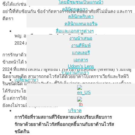
โดยมีชุมชนเป็นแกนนำ
ซึ่งได้แก่เช่น สุขภาพจิต การใช้สารเสพติด ความรับผิดชอบหลาย
คลินิกของเรา
อย่างที่ทับซ้อนกัน ข้อจำกัดทางการเงิน ที่อยู่อาศัยที่ไม่มั่นคง และการ
คลินิกพริบตา
ตีตรา
คลินิกแทนเจอรีน
สื่อและเอกสารต่างๆ
พญ. อาเดีย รานา (Dr. Aadia Rana) ในการประชุมครอย
งานนำเสนอ
2024 ภาพโดย Roger Pebody ใน nam aidsmap
งานตีพิมพ์
แกลเลอรี
การรักษาด้วยยาต้านไวรัสชนิดฉีดที่ออกฤทธิ์นานอาจช่วยให้ก้าวไป
เอกสาร
ข้างหน้าได้ พญ. รานา และผู้นำอื่นๆเสนองานวิจัยในการประชุมครอย
Udom’s Lens
2024 ที่แสดงให้เห็นว่าผู้ที่ยังมีไวรัสในกระแสเลือด (viremia) รวมถึงผู้
ร่วมงานกับเรา
ฉีดยาเสพติด สามารถกดไวรัสได้ด้วยยาคาโบเทกราเวียร์และริลพิวิ
เปลี่ยนภาษา
รินชนิดฉีด แม้ว่าผลลัพธ์จะชี้ให้เห็นว่าประชากรกลุ่มเปราะบางนี้อาจ
ได้รับประโยชน์เป็นอย่างมากจากการรักษาด้วยยาต้านไวรัสรูปแบบ
นี้ แต่การวิจัยจำนวนมากและแนวทางปฏิบัติทางการแพทย์ในปัจจุบัน
ยังคงไม่รวมถึงกลุ่มคนเหล่านี้
บริจาค
การวิจัยที่รวมสถานที่วิจัยหลายแห่งเปรียบเทียบการ
รักษาด้วยยาต้านไวรัสที่ออกฤทธิ์นานกับยาต้านไวรัส
ชนิดกิน