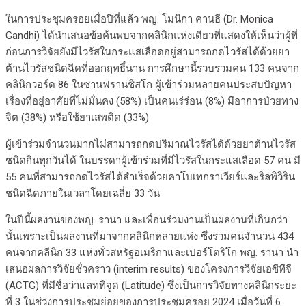
ในการประชุมครอยเมื่อปีที่แล้ว พญ. โมนิกา คานธี (Dr. Monica
Gandhi) ได้นำเสนอข้อค้นพบจากคลินิกแห่งเดียวที่แสดงให้เห็นว่าผู้ที่
ก่อนการวิจัยยังมีไวรัสในกระแสเลือดอยู่สามารถกดไวรัสได้ด้วยยา
ต้านไวรัสชนิดฉีดที่ออกฤทธิ์นาน การศึกษานี้รวบรวมคน 133 คนจาก
คลินิกวอร์ด 86 ในซานฟรานซิสโก ผู้เข้าร่วมหลายคนประสบปัญหา
เรื่องที่อยู่อาศัยที่ไม่มั่นคง (58%) เป็นคนเร่ร่อน (8%) มีอาการป่วยทาง
จิต (38%) หรือใช้ยาเสพติด (33%)
ผู้เข้าร่วมจำนวนมากไม่สามารถกดปริมาณไวรัสได้ด้วยยาต้านไวรัส
ชนิดกินทุกวันได้ ในบรรดาผู้เข้าร่วมที่มีไวรัสในกระแสเลือด 57 คน มี
55 คนที่สามารถกดไวรัสได้สำเร็จด้วยคาโบเทกราเวียร์และริลพิวิริน
ชนิดฉีดภายในเวลาโดยเฉลี่ย 33 วัน
ในปีนี้ผลงานของพญ. รานา และเพื่อนร่วมงานเป็นผลงานที่เกินกว่า
นั้นเพราะเป็นผลงานที่มาจากคลินิกหลายแห่ง ซึ่งรวมคนจำนวน 434
คนจากคลีนิก 33 แห่งทั่วสหรัฐอเมริกาและเปอร์โตริโก พญ. รานา นำ
เสนอผลการวิจัยชั่วคราว (interim results) ของโครงการวิจัยเอซีทีจี
(ACTG) ที่มีชื่อว่าแลททิจูด (Latitude) ซึ่งเป็นการวิจัยทางคลินิกระยะ
ที่ 3 ในช่วงการประชุมย่อยของการประชุมครอย 2024 เมื่อวันที่ 6