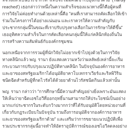
ที่จริงแล้วเป็นประชากรที่ ‘แทบจะไม่มีคนเข้าไปยุ่งเกี่ยวด้วย’ (‘hardly
reached’) เธอกล่าวว่าหนึ่งในความสำเร็จของแนวทางนี้ก็คือผู้คนที่
การวิจัยไม่ค่อยทำงานด้วยเหล่านี้คือ “คนที่เราสามารถคัดเลือกให้เข้า
ร่วมในโครงการได้อย่างแน่นอน และเราควรให้ความสำคัญกับ
ประชากรกลุ่มนี้ในขณะที่เราปรับปรุงทางเลือกในการรักษาให้ดีขึ้น”
เธออุทิศความสำเร็จในการคัดเลือกคนกลุ่มนี้ให้แก่คลินิกท้องถิ่นใน
การสร้างความสัมพันธ์กับองค์กรชุมชน
นอกเหนือจากการรวมผู้ที่นักวิจัยไม่อยากเข้าไปยุ่งด้วยในการวิจัย
ทางคลินิกแล้ว พญ. รานา ยังแสดงความหวังว่าผลลัพธ์เหล่านี้จะเริ่ม
กระบวนการปรับปรุงแนวปฏิบัติทางคลินิก ในปัจจุบันองค์การอาหาร
และยาของสหรัฐอเมริกาได้อนุมัติยาคาโบเทกราเวียร์และริลพิวิริน
ชนิดฉีดสำหรับผู้ที่กดไวรัสได้ด้วยยาต้านไวรัสชนิดกินแล้วเท่านั้น
พญ. รานา กล่าวว่า “การศึกษานี้มีความสำคัญอย่างยิ่งเพราะมันแสดง
ให้เห็นว่ายาฉีดเอชไอวีที่ออกฤทธิ์นานสามารถให้ประโยชน์เป็นอย่าง
มากแก่ประชากรในระดับกว้างมากกว่าที่ได้รับอนุมัติโดยหน่วยงานที่
เกี่ยวกับกฏระเบียบในปัจจุบัน รวมถึงการอนุมัติจากองค์การอาหาร
และยาของสหรัฐอเมริกาด้วย” และเสริมว่าการขยายแนวปฏิบัติเพื่อ
รวมประชากรกลุ่มนี้อาจทำให้อัตราอุบัติการณ์ของเอชไอวีลดลงอย่าง