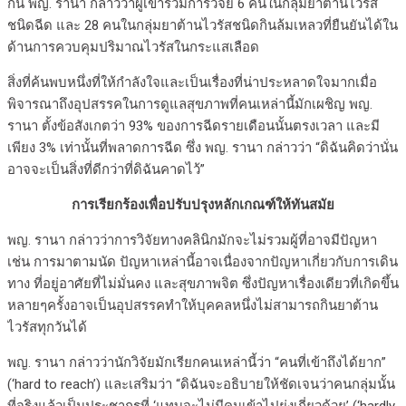
กิน พญ. รานา กล่าวว่าผู้เข้าร่วมการวิจัย 6 คนในกลุ่มยาต้านไวรัส
ชนิดฉีด และ 28 คนในกลุ่มยาต้านไวรัสชนิดกินล้มเหลวที่ยืนยันได้ใน
ด้านการควบคุมปริมาณไวรัสในกระแสเลือด
สิ่งที่ค้นพบหนึ่งที่ให้กำลังใจและเป็นเรื่องที่น่าประหลาดใจมากเมื่อ
พิจารณาถึงอุปสรรคในการดูแลสุขภาพที่คนเหล่านี้มักเผชิญ พญ.
รานา ตั้งข้อสังเกตว่า 93% ของการฉีดรายเดือนนั้นตรงเวลา และมี
เพียง 3% เท่านั้นที่พลาดการฉีด ซึ่ง พญ. รานา กล่าวว่า “ดิฉันคิดว่านั่น
อาจจะเป็นสิ่งที่ดีกว่าที่ดิฉันคาดไว้”
การเรียกร้องเพื่อปรับปรุงหลักเกณฑ์ให้ทันสมัย
พญ. รานา กล่าวว่าการวิจัยทางคลินิกมักจะไม่รวมผู้ที่อาจมีปัญหา
เช่น การมาตามนัด ปัญหาเหล่านี้อาจเนื่องจากปัญหาเกี่ยวกับการเดิน
ทาง ที่อยู่อาศัยที่ไม่มั่นคง และสุขภาพจิต ซึ่งปัญหาเรื่องเดียวที่เกิดขึ้น
หลายๆครั้งอาจเป็นอุปสรรคทำให้บุคคลหนึ่งไม่สามารถกินยาต้าน
ไวรัสทุกวันได้
พญ. รานา กล่าวว่านักวิจัยมักเรียกคนเหล่านี้ว่า “คนที่เข้าถึงได้ยาก”
(‘hard to reach’) และเสริมว่า “ดิฉันจะอธิบายให้ชัดเจนว่าคนกลุ่มนั้น