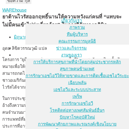
ชื่อ-นามสกุล
อีเมล
ข้อความ
WAREhouse
ยาต้านไวรัสออกฤทธิ์นานให้ความหวังแก่คนที่ “แทบจะ
เกี่ยวกับเรา
ไม่มีคนเข้าไปยุ่งเกี่ยวด้วย” ในการวิจัยทางคลินิก
ภาพรวม
ทีมผู้บริหาร
มิถุนายน 4, 2024
คณะกรรมการมูลนิธิ
ข่าวและกิจกรรม
อุดม ลิขิตวรรณวุฒิ แปล
งานของเรา
โครงการ “ยุติการแพร่ระบาดของเอชไอวี” ของสหรัฐอเมริกาตั้งเป้า
การให้บริการสุขภาพที่นำโดยกลุ่มประชากรหลัก
หมายเพื่อให้แน่ใจว่า 95% ของผู้ที่ได้รับการวินิจฉัยว่าติดไวรัส
สุขภาพคนข้ามเพศ
สามารถกดไวรัสได้ภายในปีคศ. 2025 อย่างไรก็ตาม ในปีคศ. 2021 มี
การรักษาเอชไอวีให้หายขาดและการติดเชื้อเอชไอวีระยะ
ชาวอเมริกันเพียงประมาณ 65% ที่ติดเอชไอ-วีเท่านั้นที่สามรถกด
เฉียบพลัน
ไวรัสได้จากการรักษาด้วยการกินยาต้านไวรัสแบบกินทุกวัน
เอชไอวีและระบบประสาท
เพร็พ
ในการประชุมครอย 2024 ปีนี้ พญ. อาเดีย รานา (Dr. Aadia Rana)
การรักษาเอชไอวี
อ้างถึงความท้าทายของวินัยในการกินยาว่าเป็นเหตุผลสำคัญที่ทำให้
โรคติดต่อทางเพศสัมพันธ์อื่นๆ
คนจำนวนมากไม่สามารถกดไวรัสได้ พญ. รานา ศาสตราจารย์ด้าน
ปัญหาโรคอุบัติใหม่
การแพทย์ที่มหาวิทยาลัยอลาบามา เบอร์มิงแฮม กล่าวถึงปัจจัยบาง
การพัฒนาศักยภาพและรณรงค์เชิงนโยบาย
ประการที่อาจเป็นอุปสรรคทำให้คนไม่สามารถกินยาในแต่ละวันได้