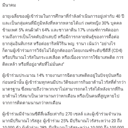
มีนาคม
อายุเฉลี่ยของผู้เข้าร่วมในการศึกษาที่กำลังดำเนินการอยู่เท่ากับ 40 ปี
และเป็นกลุ่มคนที่มีภูมิหลังที่หลากหลายได้แก่ เพศหญิง 30% บุคคล
ข้ามเพศ 5% คนผิวดำ 64% และชาวลาติน 17% เกณฑ์การคัดออก
รวมถึงการเป็นโรคตับอักเสบบี หรือมีการกลายพันธุ์ของการดื้อต่อ
ยากลุ่มอินทิเกรส หรือต่อยาริลพิวิริน พญ. รานา เน้นว่า “อย่างไร
ก็ตามผู้เข้าร่วมการวิจัยไม่ได้ถูกคัดออกโดยเกณฑ์ระดับซีดีสี่ (CD4)
หรือปริมาณไวรัสในกระแสเลือด หรือเนื่องจากการใช้ยาเสพติด การ
ติดเหล้า หรือที่อยู่อาศัยที่ไม่มั่นคง”
ผู้เข้าร่วมประมาณ 14% รายงานการฉีดยาเสพติดอยู่ในปัจจุบันหรือ
ก่อนหน้านั้น ผู้เข้าร่วมทุกคนมีประวัติของการกินยาต้านไวรัสที่ต่ำกว่า
มาตรฐาน ซึ่งหมายถึงว่าพวกเขาไม่สามารถกดไวรัสได้หลังจากที่กิน
ยาต้านไวรัสมาเป็นเวลานานกว่าหกเดือน หรือเป็นคนที่สูญหายไป
จากการติดตามนานกว่าหกเดือน
ผู้เข้าร่วมมีจำนวนซีดีสี่เฉลี่ยเท่ากับ 270 เซลล์ และผู้เข้าร่วมจำนวน
มากมีปริมาณไวรัสสูง: ผู้เข้าร่วม 25% มีปริมาณไวรัสระหว่าง 20 ถึง
10,000 ตัว ผู้เข้าร่วม 28% มีปริมาณไวรัสระหว่าง 10,000 ถึง 100,000