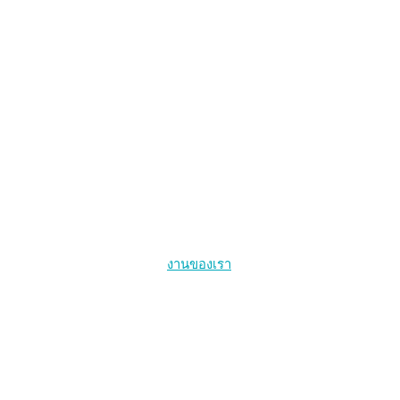
งานของเรา
การให้บริการสุขภาพที่นำโดยกลุ่มประชากรหลัก
สุขภาพคนข้ามเพศ
การรักษาเอชไอวีให้หายขาดและการติดเชื้อเอชไอวีระยะเฉียบพลั