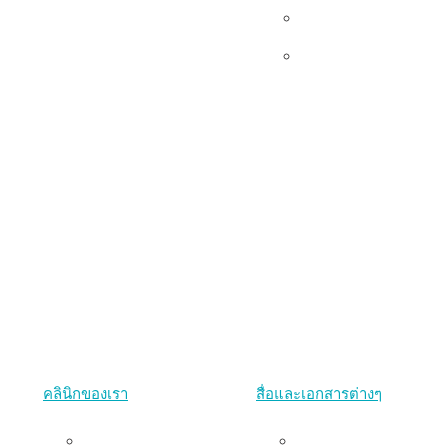
เอกสาร
Udom’s Lens
คลินิกของเรา
สื่อและเอกสารต่างๆ
คลินิกพริบตา
งานนำเสนอ