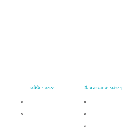
คลินิกของเรา
สื่อและเอกสารต่างๆ
คลินิกพริบตา
งานนำเสนอ
คลินิกแทนเจอรีน
งานตีพิมพ์
น
แกลเลอรี