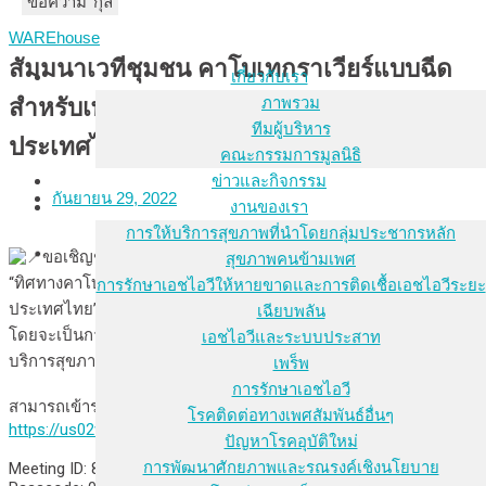
ชื่อ-นามสกุล
อีเมล
ข้อความ
WAREhouse
สัมมนาเวทีชุมชน คาโบเทกราเวียร์แบบฉีด
เกี่ยวกับเรา
ภาพรวม
สำหรับเพร็พเพื่อป้องกันเอชไอวีใน
ทีมผู้บริหาร
ประเทศไทย
คณะกรรมการมูลนิธิ
ข่าวและกิจกรรม
กันยายน 29, 2022
งานของเรา
การให้บริการสุขภาพที่นำโดยกลุ่มประชากรหลัก
ขอเชิญชวนผู้สนใจเข้าร่วมงานสัมมนาเวทีชุมชน ว่าด้วยเรื่อง
สุขภาพคนข้ามเพศ
“ทิศทางคาโบเทกราเวียร์แบบฉีดสำหรับเพร็พเพื่อป้องกันเอชไอวีใน
การรักษาเอชไอวีให้หายขาดและการติดเชื้อเอชไอวีระยะ
ประเทศไทย” ในวันที่ 7 เมษายน 2565 เวลา 13.00-16.00 น.￼ นี้
เฉียบพลัน
โดยจะเป็นการรับฟังเสียงและมุมมองที่หลากหลายจากชุมชน ผู้ให้
เอชไอวีและระบบประสาท
บริการสุขภาพ และผู้กำหนดนโยบาย
เพร็พ
การรักษาเอชไอวี
สามารถเข้าร่วมงานสัมมนาเวทีชุมชนได้ที่:
โรคติดต่อทางเพศสัมพันธ์อื่นๆ
https://us02web.zoom.us/j/86424176377…
ปัญหาโรคอุบัติใหม่
การพัฒนาศักยภาพและรณรงค์เชิงนโยบาย
Meeting ID: 864 2417 6377