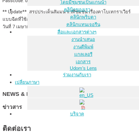
Passcode: 070422
โดยมีชุมชนเป็นแกนนำ
คลินิกของเรา
** Update**
สรุปประเด็นสัมมนาเวทีชุมชน
เรื่องคาโบเทกราเวียร์
คลินิกพริบตา
แบบฉี
ดที่ใช้สำหรับเพร็พเพื่อการ
ป้องกันในประเทศไทย ที่จัดขึ้น ณ
คลินิกแทนเจอรีน
วันที่ 7 เมษายน 2565
สื่อและเอกสารต่างๆ
งานนำเสนอ
งานตีพิมพ์
แกลเลอรี
เอกสาร
Udom’s Lens
ร่วมงานกับเรา
เปลี่ยนภาษา
NEWS & EVENTS
ข่าวสาร
บริจาค
ติดต่อเรา