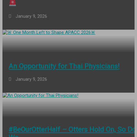
January 9, 2026
An Opportunity for Thai Physicians!
January 9, 2026
#BeOurOtterHalf – Otters Hold On, So Do