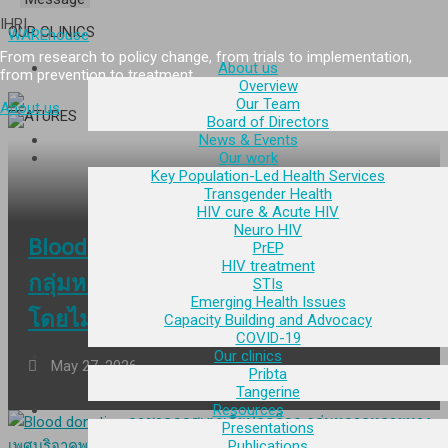
IHRI
OUR CLINICS
WAREhouse
From research to policy change, from trials to implementation,
About us
from prevention to treatment.
Overview
Our Team
About us
FEATURES
Board of Directors
News & Events
Our work
Key Population-Led Health Services
Transgender Health
HIV cure & Acute HIV
Neuro HIV
Blood donation กาชาดออสเตรเลียปลดล็อ
PrEP
HIV treatment
กลุ่มหลากหลายทางเพศบริจาคพลาสมาได้
STIs
Emerging Health Issues
โดยไม่ต้องเว้น 3 เดือน
Capacity Building and Advocacy
COVID-19
Our clinics
May 27, 2026
Pribta
Tangerine
Resources
Presentations
Publications