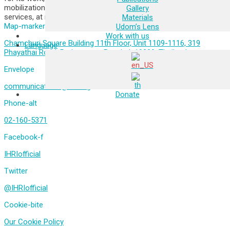
mobilization and development projects for community health
Gallery
services, at national and international levels.
Materials
Map-marker-alt
Udom’s Lens
Work with us
Chamchuri Square Building 11th Floor, Unit 1109-1116, 319
Language
Phayathai Road, Pathumwan, Bangkok 10330, Thailand
Envelope
communications@ihri.org
Donate
Phone-alt
02-160-5371
Facebook-f
IHRIofficial
Twitter
@IHRIofficial
Cookie-bite
Our Cookie Policy