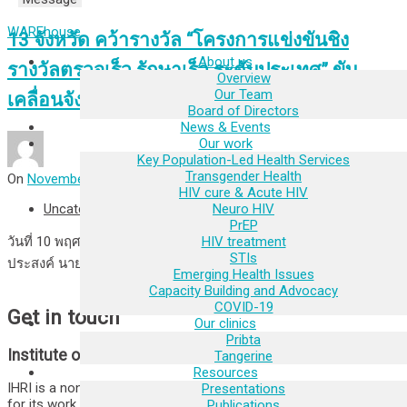
WAREhouse
13 จังหวัด คว้ารางวัล “โครงการแข่งขันชิง
About us
รางวัลตรวจเร็ว รักษาเร็ว ระดับประเทศ” ขับ
Overview
Our Team
เคลื่อนจังหวัดต้นแบบ “ยุติเอดส์” ภายใน 8 ปี
Board of Directors
News & Events
Our work
Key Population-Led Health Services
Transgender Health
On
November 10, 2022
By
@dminihri
HIV cure & Acute HIV
Neuro HIV
Uncategorized
PrEP
HIV treatment
วันที่ 10 พฤศจิกายน 2565 ณ โรงแรมเรเนซองส์ กรุงเทพฯ ราช
STIs
ประสงค์ นายแพทย์โสภณ เมฆธน
Read More
Emerging Health Issues
Capacity Building and Advocacy
COVID-19
Get in touch
Our clinics
Pribta
Institute of HIV Research and Innovation
Tangerine
Resources
IHRI is a non-profit organization who has achieved recognition
Presentations
for its work, including clinical and operational research, policy
Publications