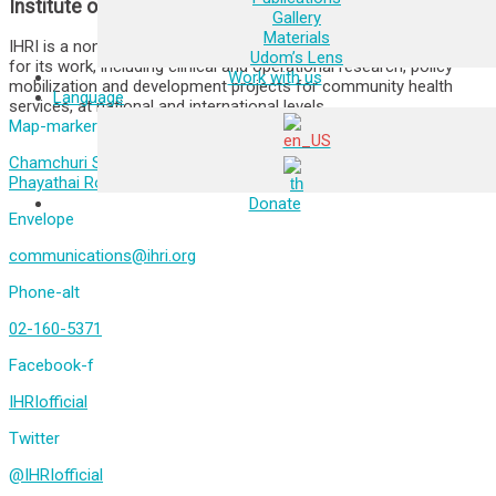
Institute of HIV Research and Innovation
Gallery
Materials
IHRI is a non-profit organization who has achieved recognition
Udom’s Lens
for its work, including clinical and operational research, policy
Work with us
mobilization and development projects for community health
Language
services, at national and international levels.
Map-marker-alt
Chamchuri Square Building 11th Floor, Unit 1109-1116, 319
Phayathai Road, Pathumwan, Bangkok 10330, Thailand
Donate
Envelope
communications@ihri.org
Phone-alt
02-160-5371
Facebook-f
IHRIofficial
Twitter
@IHRIofficial