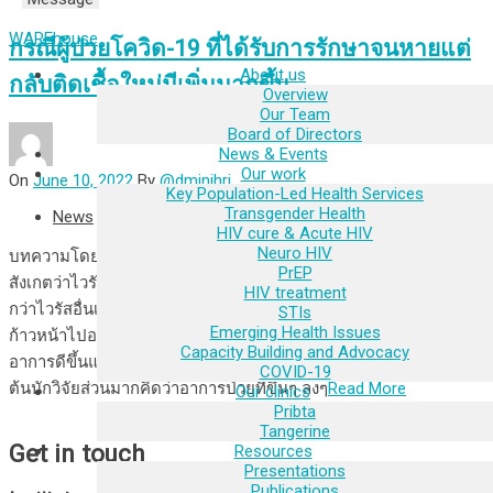
WAREhouse
กรณีผู้ป่วยโควิด-19 ที่ได้รับการรักษาจนหายแต่
About us
กลับติดเชื้อใหม่มีเพิ่มมากขึ้น
Overview
Our Team
Board of Directors
News & Events
Our work
On
June 10, 2022
By
@dminihri
Key Population-Led Health Services
Transgender Health
News
HIV cure & Acute HIV
Neuro HIV
บทความโดย อุดม ลิขิตวรรณวุฒิ แพทย์บางคนในสหรัฐอเมริกา
PrEP
สังเกตว่าไวรัสโคโรนาที่ทำให้คนป่วยเป็นโควิด-19 เป็นไวรัสที่แปลก
HIV treatment
กว่าไวรัสอื่นเพราะสำหรับผู้ป่วยโควิด-19 บางคนผลของการรักษาไม่
STIs
Emerging Health Issues
ก้าวหน้าไปอย่างเป็นเส้นตรง ผู้ป่วยบางคนที่ได้รับการรักษาจนมี
Capacity Building and Advocacy
อาการดีขึ้นแล้วกลับมีอาการแย่ลง แต่ต่อมามีอาการดีขึ้นอีก ในตอน
COVID-19
ต้นนักวิจัยส่วนมากคิดว่าอาการป่วยที่ขึ้นๆ ลงๆ
Read More
Our clinics
Pribta
Tangerine
Get in touch
Resources
Presentations
Publications