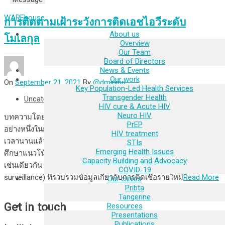
WAREhouse
การติดตามเฝ้าระวังการติดเอชไอวีระดับ
About us
โมเลกุล
Overview
Our Team
Board of Directors
News & Events
Our work
On
September 21, 2021
By
@dminihri
Key Population-Led Health Services
Transgender Health
Uncategorized
HIV cure & Acute HIV
Neuro HIV
บทความโดย อุดม ลิขิตวรรณวุฒิ เครื่องมือสำคัญของสาธารณสุข
PrEP
อย่างหนึ่งในการควบคุมโรคระบาดที่ใช้กันอย่างแพร่หลายมาเป็น
HIV treatment
เวลานานแล้วคือระบบติดตามตรวจสอบการติดโรคในประเทศเพื่อ
STIs
Emerging Health Issues
ศึกษาแนวโน้มของการระบาด การติดตามเฝ้าระวังการติดเอชไอวีก็
Capacity Building and Advocacy
เช่นเดียวกัน ระบบการติดตามเฝ้าระวังการติดเอชไอวี (หรือ HIV
COVID-19
surveillance) ที่รวบรวมข้อมูลเกี่ยวกับการติดเชื้อรายใหม่
Read More
Our clinics
Pribta
Tangerine
Get in touch
Resources
Presentations
Publications