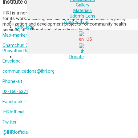
Institute of HIV Research and Innovation
Gallery
Materials
IHRI is a non-profit organization who has achieved recognition
Udom’s Lens
for its work, including clinical and operational research, policy
Work with us
mobilization and development projects for community health
Language
services, at national and international levels.
Map-marker-alt
Chamchuri Square Building 11th Floor, Unit 1109-1116, 319
Phayathai Road, Pathumwan, Bangkok 10330, Thailand
Donate
Envelope
communications@ihri.org
Phone-alt
02-160-5371
Facebook-f
IHRIofficial
Twitter
@IHRIofficial